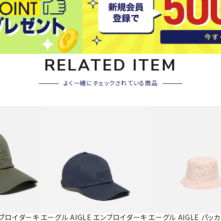
その他アクセサリー
SAYSK
Sondi
SP
Y
co
O
トレーニング・ジム/カジ
・格闘技
RELATED ITEM
ュアル
キャ
よく一緒にチェックされている商品
メンズウェア
クー
suria
SVOL
S
ウィメンズウェア
技小物
クッ
ME
S
キッズウェア
シュ
コンプレッションウェア
テー
インナーウェア
テー
シューズ
テン
ジュニアシューズ
バー
ブーツ・サンダル
TRIGG
uhlsp
U
バッ
バッグ
ERPOI
ort
O
ベッ
NT
キャップ
エンブロイダーキ
エーグル AIGLE エンブロイダーキ
エーグル AIGLE パッ