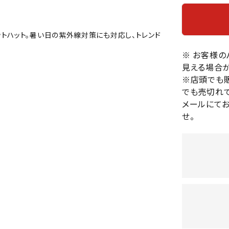
バレーボールシューズ
HEAD
HELLY
H
ミントン
卓球
テニスシューズ
HANS
トハット。暑い日の紫外線対策にも対応し、トレンド
EN
バドミントンシューズ
ンラケット
卓球ラケット
バス
フィットネスシューズ
※ お客様
・ガット
ラバー
バス
見える場合が
陸上スパイク・シューズ
ンシューズ
卓球シューズ
レプ
※店頭でも
ハンドボールシューズ
ンウェア
卓球ウェア
ボー
でも売切れて
LI-
LUXIL
LU
ウォーキング・トレッキングシュ
ボール（卓球）
ボー
メールにて
NING
ON
O
ーズ
せ。
ープ
その他アクセサリー
ソッ
A
アウトドアシューズ
卓球台
その
トレーニング・ジム・カジュアル
キッズカジュアル
セサリー
スイム・競泳
MIKAN
MIKAS
ミ
ドボール
ラグビー
サンダル
O
A
シ
ジ
ルシューズ
ラグビースパイク・シューズ
競泳
ルウェア
ラグビーウェア
フィ