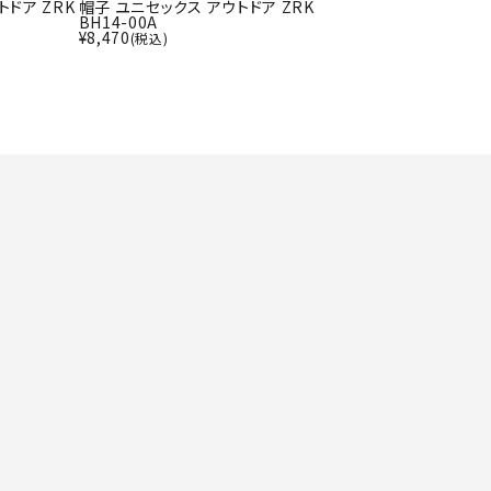
ト・ランタン
トドア ZRK
帽子 ユニセックス アウトドア ZRK
UR
BH14-00A
他アクセサリー
¥
8,470
(税込)
tud
YASAK
YONEX
ZAMS
A
T