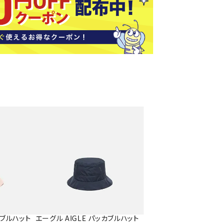
ソックス
バッグ
AZI
Speed
SSK
Super
o
Natur
その他アクセサリー
al
キャンプ用品
リー・コンテナ
ラー・ジャグ
WAN
Tasm
Tecnif
THE
キングウェア
ania
ibre
NORT
ラフ・寝具
Surf
H
FACE
ブル・チェア関連
ブルウェア
ト・タープ用品
ベキュー・焚き火
MBR
UNDE
VICTA
VIEW
グ
R
S
ト・マット・シート
ARMO
カブルハット
エーグル AIGLE パッカブルハット