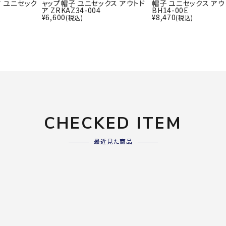
ライ
ア ユニセック
ャップ帽子 ユニセックス アウトド
帽子 ユニセックス アウ
ア ZRKAZ34-004
BH14-00E
ソックス
その
¥
6,600
¥
8,470
(税込)
(税込)
その他アクセサリー
Wacoa
Wilso
Ws
l CW-X
n
io
CHECKED ITEM
ZETT
最近見た商品