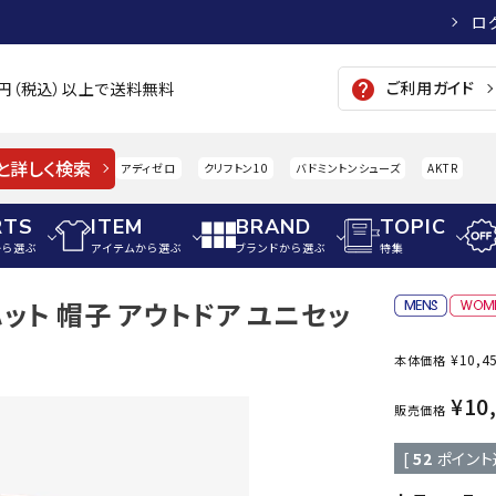
ロ
ご利用ガイド
help
00円（税込）以上で送料無料
と詳しく検索
アディゼロ
クリフトン10
バドミントンシューズ
AKTR
RTS
ITEM
BRAND
TOPIC
から選ぶ
アイテムから選ぶ
ブランドから選ぶ
特集
ハット 帽子 アウトドア ユニセッ
メンズアパレル
サッカー・フットサル
ウィメンズアパレル
¥
10,4
本体価格
パイク・シューズ
トップス
サッカースパイク
トップス
硬式
adidas
AIGLE
A
¥
10
シューズアクセサリー
ジャケット・アウター
ジュニアサッカースパイク
ジャケット・アウター
軟式
販売価格
メンズ・ユニセックスウ
ボトムス・パンツ
トレーニングシューズ
ボトムス・パンツ
少年
[
52
ポイント
その他ウェア
ジュニアレーニングシューズ
その他ウェア
ソフ
ウィメンズウェア