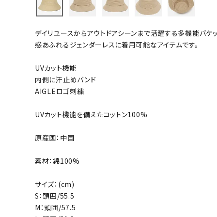
バト
デイリユースからアウトドアシーンまで活躍する多機能バケッ
バドミント
感あふれるジェンダーレスに着用可能なアイテムです。
ストリングス
UVカット機能
バドミント
内側に汗止めバンド
バドミント
AIGLEロゴ刺繍
シャトル
グリップテ
UVカット機能を備えたコットン100%
バッグ
原産国：中国
ソックス
その他アク
素材：綿100%
ハン
サイズ：(cm)
S：頭囲/55.5
ハンドボー
M：頭囲/57.5
ハンドボー