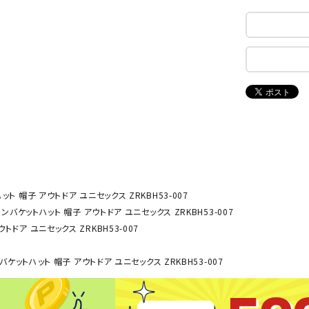
ンドボール）
ヘッドギア（ラグビー）
スク
セサリー
ソックス
スイ
NEUT
New
NI
その他アクセサリー
ゴー
RALW
Balan
ORKS
ce
その
マリ
ON
ONYO
P
ーキング
フィットネス・ヨガ
NE
LT
ット 帽子 アウトドア ユニセックス ZRKBH53-007
ーキングシューズ
ヨガウェア
トレ
トンバケットハット 帽子 アウトドア ユニセックス ZRKBH53-007
ウォーキングシューズ
ヨガマット
健康
トドア ユニセックス ZRKBH53-007
セサリー
ヨガアクセサリー
Rawli
Real
Re
ダンス・フィットネスウェア
ngs
Stone
ou
バケットハット 帽子 アウトドア ユニセックス ZRKBH53-007
ダンス・フィットネスシューズ
インナーウェア