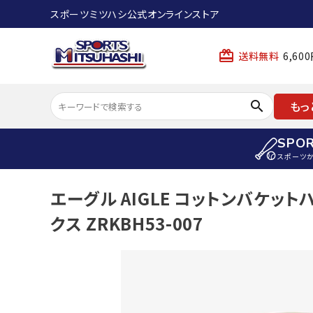
スポーツミツハシ公式オンラインストア
card_giftcard
送料無料
6,6
search
もっ
SPO
スポーツ
ACCOUNT MENU
エーグル AIGLE コットンバケット
陸上
ようこそ ゲスト 様
クス ZRKBH53-007
陸上競技ス
meeting_room
person
ログイン
会員登録
陸上競技用
陸上競技用
スポーツから選ぶ
ェア
アイテムから選ぶ
陸上競技用