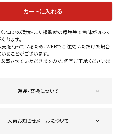
OKA
hum
JFIT
le coq
バスケットボール
バレーボール
カートに入れる
mel
sporti
f
ケットボールシューズ
バレーボールシューズ
のパソコンの環境・また撮影時の環境等で色味が違って
ケットボールウェア
バレーボールウェア
あります。
リカウェア・グッズ
バレーボール用サポーター
販売を行っているため、WEBでご注文いただけた場合
ル（バスケットボール）
ボール（バレーボール）
いることがございます。
ZeS
mand
Marbl
Marm
ル用品（バスケットボール）
ボール用品（バレーボール）
お返事させていただきますので、何卒ご了承くださいま
MBR
uka
e
ot
クス
ソックス
他アクセサリー
その他アクセサリー
返品・交換について
ツハ
MIZUN
molte
MTG
スイム・競泳
ランニング
オリ
O
n
ナル
入荷お知らせメールについて
水着・練習水着
メンズランニングシューズ
ットネス水着
レディースランニングシューズ