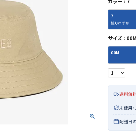
カラー
7
シューズアクセサリー
硬式
ソックス
フットボールサンダル
軟式
Babol
BIKE
B
7
セサリー
at
ER
サッカーウェア
少年
シューズ
バッグ
残りわずか
ジュニアサッカーウェア
ソフ
レプリカ商品
野球
サイズ
00
メンズランニング
バックパック
ジュニアレプリカ商品
少年
ウイメンズランニング
トートバッグ
00M
サッカーボール
野球
ジュニアランニング
ショルダーバッグ
CEP
Chaco
C
フットサルボール
ジュ
サッカースパイク
ボディー・ウエストバッグ
tt
pi
サッカーバッグ
ユニ
ジュニアサッカースパイク
ダッフル・ボストンバッグ
その他アクセサリー
バッ
サッカー・フットサルトレーニン
テニスバッグ
イン
グシューズ
その他バッグ
送料無
その
ジュニアサッカー・フットサルト
DESC
FINTA
Fo
レーニングシューズ
バッ
未使用
ENTE
e
野球スパイク・シューズ
メン
配送日
少年野球スパイク・シューズ
ソッ
バスケットボールシューズ
その