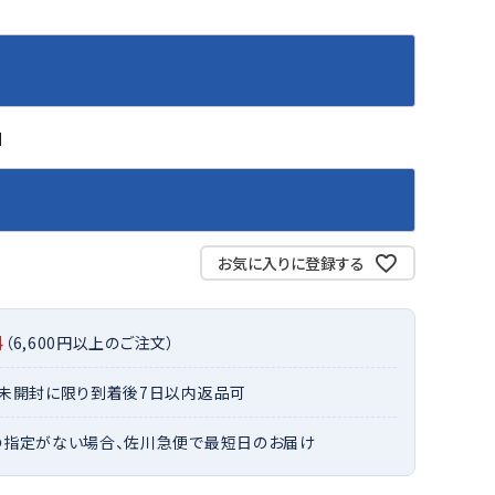
バット
ストリングス・ガット（ソフトテニス）
サポーター・テーピング
バット
グリップテープ
タオル
UTT
CANT
CAPT
ccilu
FLY
ERBU
AIN
軟式バット
エッジガード
ソックス
帽子
RY
STAG
トボール用バット
テニスシューズ
スパイク・シューズ
テニスバッグ
M
ランニング・陸上ソックス
キャップ
野球スパイク・シューズ
テニスウェア
テニス・バドミントンソックス
ハット
ウェア
キャップ・バイザー
野球ソックス
サンバイザー
ham
Colum
CONV
DA
ニア野球ウェア
ソックス
バスケットソックス
ニット帽・ビーニー
on
bia
ERSE
MISS
フォーム・練習着
ボール（テニス）
お気に入りに登録する
バレーボールソックス
その他キャップ
ティング手袋
その他アクセサリー
トレッキングソックス
ナーグローブ（守備用手袋）
ラグビーソックス
料
（6,600円以上のご注文）
他手袋
トレーニング・ジム・カジュアル
xfir
G-FIT
gol.
GOSE
グ・ケース
・未開封に限り到着後7日以内返品可
N
テナンス用品
の指定がない場合、佐川急便で最短日のお届け
クス・ストッキング
他アクセサリー