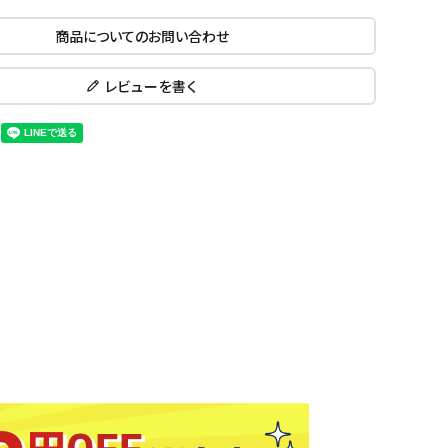
ール水着
ジュニアランニングシューズ
商品についてのお問い合わせ
ムキャップ
ランニングウェア
KE
Nittak
Ocean
ogaw
グル
ランニングタイツ
u
Pacifi
a tent
レビューを書く
c
他アクセサリー
ランニングソックス
ンスポーツ
ランニングキャップ
ランニングバッグ・ポーチ
その他アクセサリー
ENA
phite
Prince
PUMA
トレーニング用品
アウトドア
Y
n
ーニング用品
メンズアウトドアウェア
グッズ
ウィメンズアウトドアウェア
キッズ・ベビーアウトドアウェア
efT
RUST
ryka
SALO
アウトドアシューズ
rer
Y
MON
トレッキングシューズ
帽子