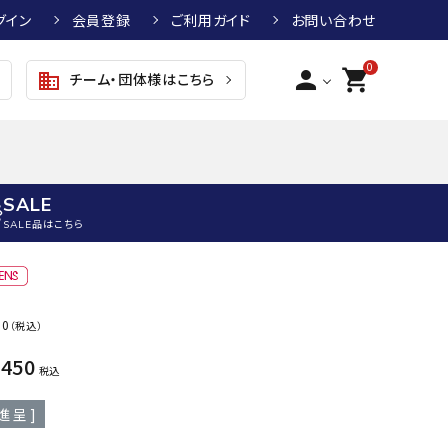
グイン
会員登録
ご利用ガイド
お問い合わせ
0
person
shopping_cart
チーム・団体様はこちら
business
SALE
SALE品はこちら
野球
キッズアパレル
テニス
その他アクセサリー
50
（税込）
グラブ・ミット
トップス
硬式テニスラケット
ボール
KTR
arena
asics
ATHL
,450
グラブ・ミット
ジャケット・アウター
ジュニア硬式テニスラケット
季節対策商品
ETA
税込
野球グラブ・ミット
ボトムス・パンツ
ソフトテニスラケット
健康グッズ
進呈 ]
トボール用グラブ・ミット
その他ウェア
ストリングス・ガット（テニス）
ヨガマット