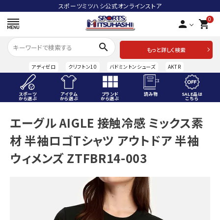
スポーツミツハシ公式オンラインストア
0
person
shopping_cart
search
もっと詳しく検索
アディゼロ
クリフトン10
バドミントンシューズ
AKTR
スポーツ
アイテム
ブランド
読み物
SALE品は
から選ぶ
から選ぶ
から選ぶ
こちら
ACCOUNT MENU
エーグル AIGLE 接触冷感 ミックス素
ようこそ ゲスト 様
材 半袖ロゴTシャツ アウトドア 半袖
meeting_room
person
ログイン
会員登録
ウィメンズ ZTFBR14-003
スポーツから選ぶ
アイテムから選ぶ