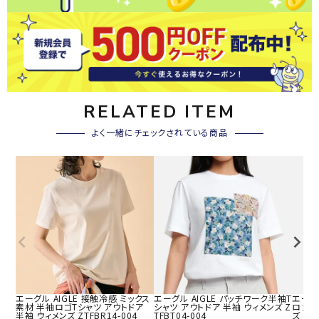
RELATED ITEM
よく一緒にチェックされている商品
エーグル AIGLE 接触冷感 ミックス
エーグル AIGLE パッチワーク半袖T
エーグル
素材 半袖ロゴTシャツ アウトドア
シャツ アウトドア 半袖 ウィメンズ Z
ロゴ 
半袖 ウィメンズ ZTFBR14-004
TFBT04-004
ズ ZT