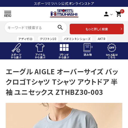
スポーツミツハシ公式オンラインストア
0
person
shopping_cart
search
もっと詳しく検索
アディゼロ
クリフトン10
バドミントンシューズ
AKTR
スポーツ
アイテム
ブランド
読み物
SALE品は
から選ぶ
から選ぶ
から選ぶ
こちら
ACCOUNT MENU
エーグル AIGLE オーバーサイズ バッ
ようこそ ゲスト 様
クロゴTシャツ Tシャツ アウトドア 半
meeting_room
person
ログイン
会員登録
袖 ユニセックス ZTHBZ30-003
スポーツから選ぶ
アイテムから選ぶ