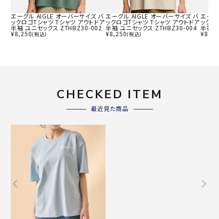
エーグル AIGLE オーバーサイズ バ
エーグル AIGLE オーバーサイズ バ
エーグル
ックロゴTシャツ Tシャツ アウトドア
ックロゴTシャツ Tシャツ アウトドア
ックロ
半袖 ユニセックス ZTHBZ30-002
半袖 ユニセックス ZTHBZ30-004
半袖 ユ
¥
8,250
¥
8,250
¥
8,25
(税込)
(税込)
CHECKED ITEM
最近見た商品