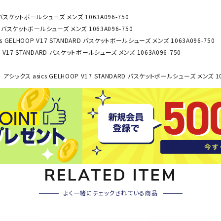
その他アクセサリー
D バスケットボールシューズ メンズ 1063A096-750
SAYSK
Sondi
SP
RD バスケットボールシューズ メンズ 1063A096-750
Y
co
O
s GELHOOP V17 STANDARD バスケットボールシューズ メンズ 1063A096-750
トレーニング・ジム/カジ
P V17 STANDARD バスケットボールシューズ メンズ 1063A096-750
・格闘技
ュアル
アシックス asics GELHOOP V17 STANDARD バスケットボールシューズ メンズ 10
キャ
メンズウェア
クー
suria
SVOL
S
ウィメンズウェア
技小物
クッ
ME
S
キッズウェア
シュ
コンプレッションウェア
テー
インナーウェア
テー
シューズ
テン
RELATED ITEM
ジュニアシューズ
バー
ブーツ・サンダル
TRIGG
uhlsp
U
よく一緒にチェックされている商品
バッ
バッグ
ERPOI
ort
O
ベッ
NT
キャップ