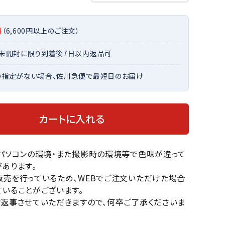
OKA
hum
JFIT
le coq
バスケットボール
バレーボール
mel
sporti
料
（6,600円以上のご注文）
f
ケットボールシューズ
バレーボールシューズ
・未開封に限り到着後7日以内返品可
ケットボールウェア
バレーボールウェア
リカウェア・グッズ
バレーボール用サポーター
の指定がない場合、佐川急便で最短日のお届け
ル（バスケットボール）
ボール（バレーボール）
ZeS
mand
Marbl
Marm
ル用品（バスケットボール）
ボール用品（バレーボール）
MBR
uka
e
ot
クス
ソックス
カートに入れる
他アクセサリー
その他アクセサリー
のパソコンの環境・また撮影時の環境等で色味が違って
あります。
ツハ
MIZUN
molte
MTG
販売を行っているため、WEBでご注文いただけた場合
スイム・競泳
ランニング
オリ
O
n
いることがございます。
ナル
お返事させていただきますので、何卒ご了承くださいま
水着・練習水着
メンズランニングシューズ
ットネス水着
レディースランニングシューズ