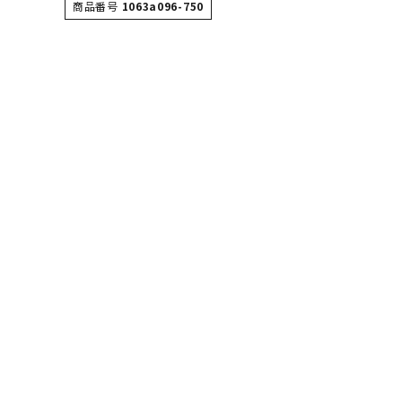
商品番号
1063a096-750
ボール（ハ
その他アク
ウォ
メンズウォ
ウィメンズ
その他アク