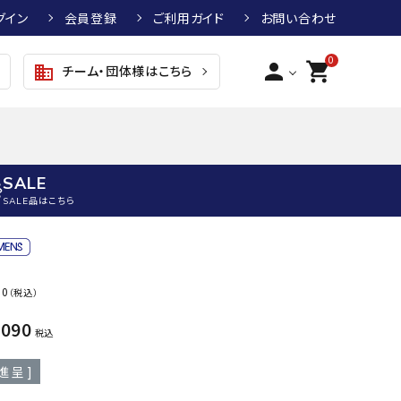
グイン
会員登録
ご利用ガイド
お問い合わせ
0
person
shopping_cart
チーム・団体様はこちら
business
SALE
SALE品はこちら
野球
キッズアパレル
テニス
その他アクセサリー
50
（税込）
グラブ・ミット
トップス
硬式テニスラケット
ボール
KTR
arena
asics
ATHL
,090
グラブ・ミット
ジャケット・アウター
ジュニア硬式テニスラケット
季節対策商品
ETA
税込
野球グラブ・ミット
ボトムス・パンツ
ソフトテニスラケット
健康グッズ
進呈 ]
トボール用グラブ・ミット
その他ウェア
ストリングス・ガット（テニス）
ヨガマット