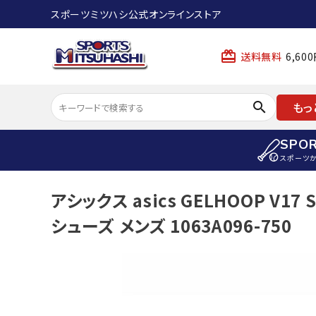
スポーツミツハシ公式オンラインストア
card_giftcard
送料無料
6,6
search
もっ
SPO
スポーツ
ACCOUNT MENU
アシックス asics GELHOOP V1
陸上
ようこそ ゲスト 様
シューズ メンズ 1063A096-750
陸上競技ス
meeting_room
person
ログイン
会員登録
陸上競技用
陸上競技用
スポーツから選ぶ
ェア
アイテムから選ぶ
陸上競技用