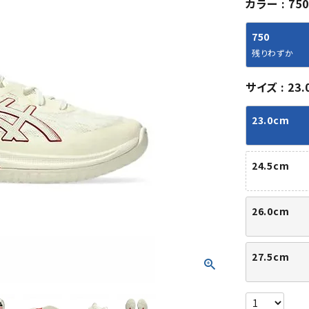
カラー
750
シューズアクセサリー
硬式
ソックス
フットボールサンダル
軟式
Babol
BIKE
B
750
セサリー
at
ER
サッカーウェア
少年
シューズ
バッグ
残りわずか
ジュニアサッカーウェア
ソフ
レプリカ商品
野球
サイズ
23.
メンズランニング
バックパック
ジュニアレプリカ商品
少年
ウイメンズランニング
トートバッグ
23.0cm
サッカーボール
野球
ジュニアランニング
ショルダーバッグ
CEP
Chaco
C
フットサルボール
ジュ
サッカースパイク
ボディー・ウエストバッグ
tt
pi
サッカーバッグ
ユニ
24.5cm
ジュニアサッカースパイク
ダッフル・ボストンバッグ
その他アクセサリー
バッ
サッカー・フットサルトレーニン
テニスバッグ
イン
グシューズ
その他バッグ
26.0cm
その
ジュニアサッカー・フットサルト
DESC
FINTA
Fo
レーニングシューズ
バッ
ENTE
e
27.5cm
野球スパイク・シューズ
メン
少年野球スパイク・シューズ
ソッ
バスケットボールシューズ
その