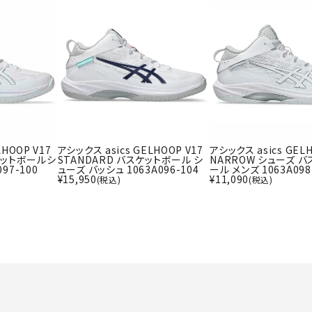
ライ
ソックス
その
その他アクセサリー
Wacoa
Wilso
Ws
l CW-X
n
io
LHOOP V17
アシックス asics GELHOOP V17
アシックス asics GELH
スケットボールシ
STANDARD バスケットボール シ
NARROW シューズ 
97-100
ューズ バッシュ 1063A096-104
ール メンズ 1063A098
¥
15,950
¥
11,090
(税込)
(税込)
ZETT