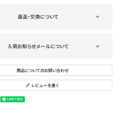
ール水着
ジュニアランニングシューズ
ムキャップ
ランニングウェア
返品・交換について
KE
Nittak
Ocean
ogaw
グル
ランニングタイツ
u
Pacifi
a tent
c
他アクセサリー
ランニングソックス
ンスポーツ
ランニングキャップ
入荷お知らせメールについて
ランニングバッグ・ポーチ
その他アクセサリー
ENA
phite
Prince
PUMA
トレーニング用品
アウトドア
商品についてのお問い合わせ
Y
n
レビューを書く
ーニング用品
メンズアウトドアウェア
グッズ
ウィメンズアウトドアウェア
キッズ・ベビーアウトドアウェア
efT
RUST
ryka
SALO
アウトドアシューズ
rer
Y
MON
トレッキングシューズ
帽子