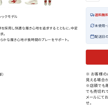
バレーボールシューズ
HEAD
HELLY
H
ミントン
卓球
テニスシューズ
HANS
送料無
シックモデル
EN
バドミントンシューズ
ンラケット
卓球ラケット
バス
フィットネスシューズ
未使用
・ガット
ラバー
バス
AMを採用し快適な履き心地を追求するとともに、中足
陸上スパイク・シューズ
求。
ンシューズ
卓球シューズ
レプ
配送日
ハンドボールシューズ
わらかな履き心地が長時間のプレーをサポート。
ンウェア
卓球ウェア
ボー
LI-
LUXIL
LU
ウォーキング・トレッキングシュ
ボール（卓球）
ボー
NING
ON
O
ーズ
ープ
その他アクセサリー
ソッ
A
アウトドアシューズ
卓球台
その
トレーニング・ジム・カジュアル
キッズカジュアル
※ お客様
革）
セサリー
見える場合が
スイム・競泳
MIKAN
MIKAS
ミ
※店頭でも
ドボール
ラグビー
サンダル
O
A
シ
でも売切れて
ジ
メールにて
ルシューズ
ラグビースパイク・シューズ
競泳
せ。
ルウェア
ラグビーウェア
フィ