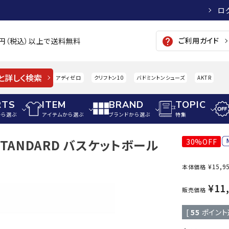
ロ
ご利用ガイド
help
00円（税込）以上で送料無料
と詳しく検索
アディゼロ
クリフトン10
バドミントンシューズ
AKTR
RTS
ITEM
BRAND
TOPIC
から選ぶ
アイテムから選ぶ
ブランドから選ぶ
特集
7 STANDARD バスケットボール
30%OFF
メンズアパレル
サッカー・フットサル
ウィメンズアパレル
¥
15,9
本体価格
パイク・シューズ
トップス
サッカースパイク
トップス
硬式
adidas
AIGLE
A
¥
11
シューズアクセサリー
ジャケット・アウター
ジュニアサッカースパイク
ジャケット・アウター
軟式
販売価格
メンズ・ユニセックスウ
ボトムス・パンツ
トレーニングシューズ
ボトムス・パンツ
少年
[
55
ポイント
その他ウェア
ジュニアレーニングシューズ
その他ウェア
ソフ
ウィメンズウェア