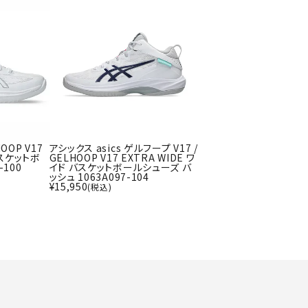
ト・ランタン
UR
他アクセサリー
tud
YASAK
YONEX
ZAMS
A
T
OOP V17
アシックス asics ゲルフープ V17 /
バスケットボ
GELHOOP V17 EXTRA WIDE ワ
-100
イド バスケットボールシューズ バ
ッシュ 1063A097-104
¥
15,950
(税込)