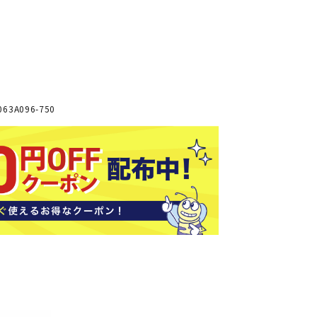
ソックス
バッグ
AZI
Speed
SSK
Super
o
Natur
その他アクセサリー
al
キャンプ用品
63A096-750
リー・コンテナ
ラー・ジャグ
WAN
Tasm
Tecnif
THE
キングウェア
ania
ibre
NORT
ラフ・寝具
Surf
H
FACE
ブル・チェア関連
ブルウェア
ト・タープ用品
ベキュー・焚き火
MBR
UNDE
VICTA
VIEW
グ
R
S
ト・マット・シート
ARMO