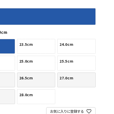
バット
ストリングス・ガット（ソフトテニス）
サポーター・テーピング
バット
グリップテープ
タオル
UTT
CANT
CAPT
ccilu
FLY
ERBU
AIN
軟式バット
エッジガード
ソックス
帽子
RY
STAG
トボール用バット
テニスシューズ
スパイク・シューズ
テニスバッグ
0cm
ランニング・陸上ソックス
キャップ
野球スパイク・シューズ
テニスウェア
テニス・バドミントンソックス
ハット
23.5cm
24.0cm
ウェア
キャップ・バイザー
野球ソックス
サンバイザー
ham
Colum
CONV
DA
ニア野球ウェア
ソックス
バスケットソックス
ニット帽・ビーニー
on
bia
ERSE
MISS
フォーム・練習着
ボール（テニス）
25.0cm
25.5cm
バレーボールソックス
その他キャップ
ティング手袋
その他アクセサリー
トレッキングソックス
ナーグローブ（守備用手袋）
ラグビーソックス
26.5cm
27.0cm
他手袋
トレーニング・ジム・カジュアル
xfir
G-FIT
gol.
GOSE
グ・ケース
N
28.0cm
テナンス用品
クス・ストッキング
お気に入りに登録する
他アクセサリー