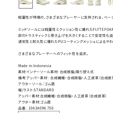
バト
軽量性が特徴の、さまざまなプレーヤーに支持される、ベー
バドミント
ストリングス
ミッドソールには軽量性とクッション性に優れたFLYTEFO
部のトラスティックと巻き上げを大きくすることで安定性も追
バドミント
通気性と耐久性に優れたPUコーティングメッシュによるや
バドミント
シャトル
さまざまなプレーヤーへのフィット性を追求。
グリップテ
バッグ
Made in:Indonesia
素材:インナーソール素材: 合成樹脂/取り替え式
ソックス
備考:アッパー素材 : 合成繊維・合成樹脂・人工皮革（合成皮
その他アク
アウターソール：ゴム底
ハン
幅/ラスト:STANDARD
アッパー素材:合成繊維・合成樹脂・人工皮革（合成皮革）
アウター素材:ゴム底
ハンドボー
品番 : 1063A096.750
ハンドボー