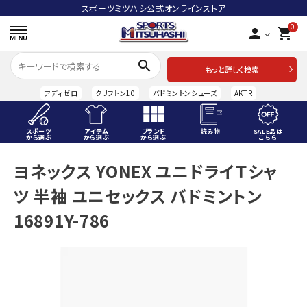
スポーツミツハシ公式オンラインストア
0
person
shopping_cart
search
もっと詳しく検索
アディゼロ
クリフトン10
バドミントンシューズ
AKTR
スポーツ
アイテム
ブランド
読み物
SALE品は
から選ぶ
から選ぶ
から選ぶ
こちら
ACCOUNT MENU
ヨネックス YONEX ユニドライＴシャ
ようこそ ゲスト 様
ツ 半袖 ユニセックス バドミントン
meeting_room
person
ログイン
会員登録
16891Y-786
スポーツから選ぶ
アイテムから選ぶ