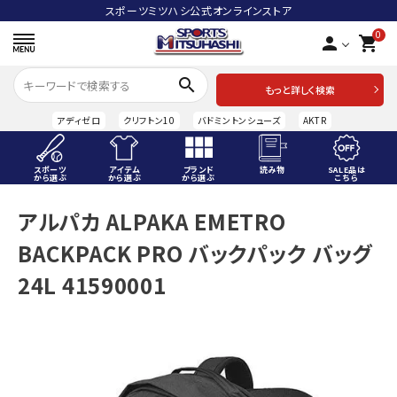
スポーツミツハシ公式オンラインストア
0
person
shopping_cart
search
もっと詳しく検索
アディゼロ
クリフトン10
バドミントンシューズ
AKTR
スポーツ
アイテム
ブランド
読み物
SALE品は
から選ぶ
から選ぶ
から選ぶ
こちら
ACCOUNT MENU
アルパカ ALPAKA EMETRO
ようこそ ゲスト 様
BACKPACK PRO バックパック バッグ
meeting_room
person
ログイン
会員登録
24L 41590001
スポーツから選ぶ
アイテムから選ぶ