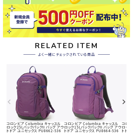
RELATED ITEM
よく一緒にチェックされている商品
コロンビア Columbia キャッスル
コロンビア Columbia キャッスル
コロンビ
ロック25LバックパックII バッグ アウ
ロック15LバックパックII バッグ アウ
ロック2
トドア ユニセックス PU8662-536
トドア ユニセックス PU8664-536
トドア 