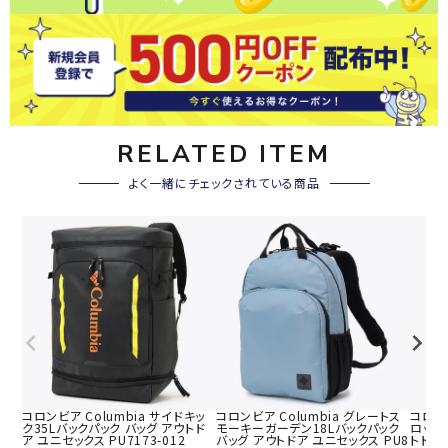
RELATED ITEM
よく一緒にチェックされている商品
コロンビア Columbia サイドキッ
コロンビア Columbia グレートス
コロンビ
ク35Lバックパック バッグ アウトド
モーキーガーデン18Lバックパック
ロック2
ア ユニセックス PU7173-012
バッグ アウトドア ユニセックス PU8
トドア 