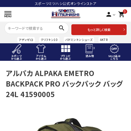
スポーツミツハシ公式オンラインストア
0
person
shopping_cart
search
もっと詳しく検索
アディゼロ
クリフトン10
バドミントンシューズ
AKTR
スポーツ
アイテム
ブランド
読み物
SALE品は
から選ぶ
から選ぶ
から選ぶ
こちら
ACCOUNT MENU
アルパカ ALPAKA EMETRO
ようこそ ゲスト 様
BACKPACK PRO バックパック バッグ
meeting_room
person
ログイン
会員登録
24L 41590005
スポーツから選ぶ
アイテムから選ぶ