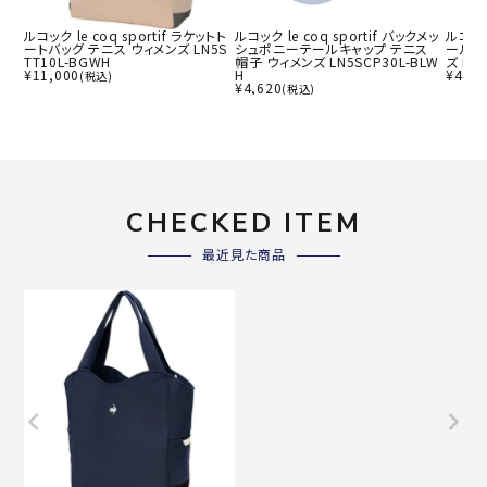
ルコック le coq sportif ラケットト
ルコック le coq sportif バックメッ
ルコック
ートバッグ テニス ウィメンズ LN5S
シュポニーテールキャップ テニス
ールキ
TT10L-BGWH
帽子 ウィメンズ LN5SCP30L-BLW
ズ LN
¥
11,000
H
¥
4,62
(税込)
¥
4,620
(税込)
CHECKED ITEM
最近見た商品