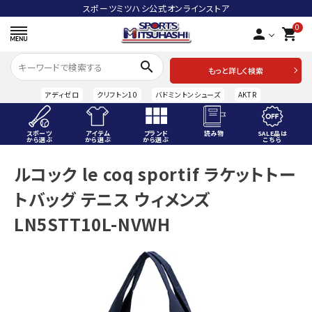
スポーツミツハシ公式オンラインストア
0
person
shopping_cart
search
もっと詳しく検索
アディゼロ
クリフトン10
バドミントンシューズ
AKTR
スポーツ
アイテム
ブランド
読み物
SALE品は
から選ぶ
から選ぶ
から選ぶ
こちら
ACCOUNT MENU
ルコック le coq sportif ラケットトー
ようこそ ゲスト 様
トバッグ テニス ウィメンズ
meeting_room
person
ログイン
会員登録
LN5STT10L-NVWH
スポーツから選ぶ
アイテムから選ぶ