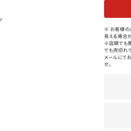
バレーボールシューズ
HEAD
HELLY
H
ミントン
卓球
テニスシューズ
HANS
グ
EN
バドミントンシューズ
ンラケット
卓球ラケット
バス
※ お客様
フィットネスシューズ
・ガット
ラバー
バス
見える場合が
陸上スパイク・シューズ
ンシューズ
卓球シューズ
レプ
※店頭でも
ハンドボールシューズ
でも売切れて
ンウェア
卓球ウェア
ボー
LI-
LUXIL
LU
ウォーキング・トレッキングシュ
メールにて
ボール（卓球）
ボー
NING
ON
O
ーズ
せ。
ープ
その他アクセサリー
ソッ
A
アウトドアシューズ
卓球台
その
トレーニング・ジム・カジュアル
キッズカジュアル
セサリー
スイム・競泳
MIKAN
MIKAS
ミ
ドボール
ラグビー
サンダル
O
A
シ
ジ
ルシューズ
ラグビースパイク・シューズ
競泳
ルウェア
ラグビーウェア
フィ