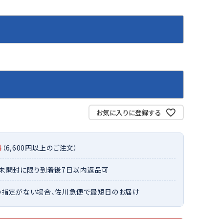
バット
ストリングス・ガット（ソフトテニス）
サポーター・テーピング
バット
グリップテープ
タオル
UTT
CANT
CAPT
ccilu
FLY
ERBU
AIN
軟式バット
エッジガード
ソックス
帽子
RY
STAG
トボール用バット
テニスシューズ
スパイク・シューズ
テニスバッグ
ランニング・陸上ソックス
キャップ
野球スパイク・シューズ
テニスウェア
テニス・バドミントンソックス
ハット
ウェア
キャップ・バイザー
野球ソックス
サンバイザー
ham
Colum
CONV
DA
ニア野球ウェア
ソックス
バスケットソックス
ニット帽・ビーニー
on
bia
ERSE
MISS
お気に入りに登録する
フォーム・練習着
ボール（テニス）
バレーボールソックス
その他キャップ
ティング手袋
その他アクセサリー
トレッキングソックス
ナーグローブ（守備用手袋）
ラグビーソックス
料
（6,600円以上のご注文）
他手袋
トレーニング・ジム・カジュアル
xfir
G-FIT
gol.
GOSE
・未開封に限り到着後7日以内返品可
グ・ケース
N
テナンス用品
の指定がない場合、佐川急便で最短日のお届け
クス・ストッキング
他アクセサリー