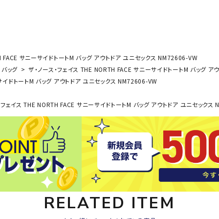
その他アクセサリー
SAYSK
Sondi
SP
Y
co
O
トレーニング・ジム/カジ
・格闘技
H FACE サニーサイドトートM バッグ アウトドア ユニセックス NM72606-VW
ュアル
バッグ
ザ・ノース・フェイス THE NORTH FACE サニーサイドトートM バッグ アウ
キャ
ーサイドトートM バッグ アウトドア ユニセックス NM72606-VW
メンズウェア
クー
suria
SVOL
S
ウィメンズウェア
フェイス THE NORTH FACE サニーサイドトートM バッグ アウトドア ユニセックス N
技小物
クッ
ME
S
キッズウェア
シュ
コンプレッションウェア
テー
インナーウェア
テー
シューズ
テン
ジュニアシューズ
バー
ブーツ・サンダル
TRIGG
uhlsp
U
バッ
RELATED ITEM
バッグ
ERPOI
ort
O
ベッ
NT
キャップ