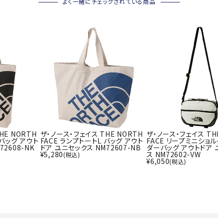
ライ
よく一緒にチェックされている商品
ソックス
その
その他アクセサリー
Wacoa
Wilso
Ws
l CW-X
n
io
ZETT
HE NORTH
ザ・ノース・フェイス THE NORTH
ザ・ノース・フェイス TH
 バッグ アウト
FACE ランプトートL バッグ アウト
FACE リープミニショル
2608-NK
ドア ユニセックス NM72607-NB
ダーバッグ アウトドア 
¥
5,280
ス NM72602-VW
(税込)
¥
6,050
(税込)