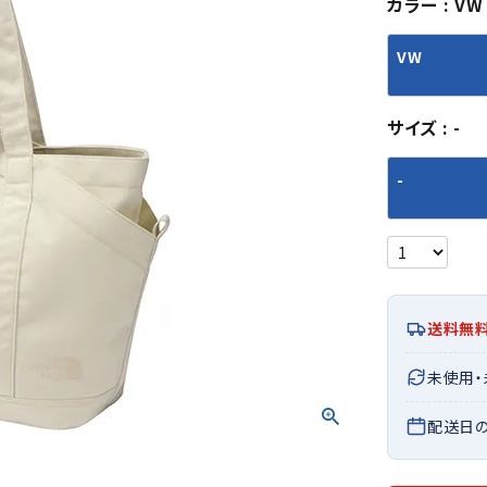
カラー
VW
シューズアクセサリー
硬式
ソックス
フットボールサンダル
軟式
Babol
BIKE
B
VW
セサリー
at
ER
サッカーウェア
少年
シューズ
バッグ
ジュニアサッカーウェア
ソフ
サイズ
-
レプリカ商品
野球
メンズランニング
バックパック
ジュニアレプリカ商品
少年
ウイメンズランニング
トートバッグ
-
サッカーボール
野球
ジュニアランニング
ショルダーバッグ
CEP
Chaco
C
フットサルボール
ジュ
サッカースパイク
ボディー・ウエストバッグ
tt
pi
サッカーバッグ
ユニ
ジュニアサッカースパイク
ダッフル・ボストンバッグ
その他アクセサリー
バッ
サッカー・フットサルトレーニン
テニスバッグ
イン
グシューズ
その他バッグ
送料無
その
ジュニアサッカー・フットサルト
DESC
FINTA
Fo
未使用
レーニングシューズ
バッ
ENTE
e
野球スパイク・シューズ
メン
配送日
少年野球スパイク・シューズ
ソッ
バスケットボールシューズ
その