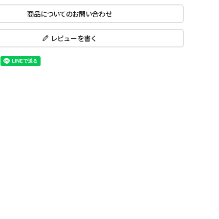
ール水着
ジュニアランニングシューズ
商品についてのお問い合わせ
ムキャップ
ランニングウェア
KE
Nittak
Ocean
ogaw
グル
ランニングタイツ
レビューを書く
u
Pacifi
a tent
c
他アクセサリー
ランニングソックス
ンスポーツ
ランニングキャップ
ランニングバッグ・ポーチ
その他アクセサリー
ENA
phite
Prince
PUMA
トレーニング用品
アウトドア
Y
n
ーニング用品
メンズアウトドアウェア
グッズ
ウィメンズアウトドアウェア
キッズ・ベビーアウトドアウェア
efT
RUST
ryka
SALO
アウトドアシューズ
rer
Y
MON
トレッキングシューズ
帽子