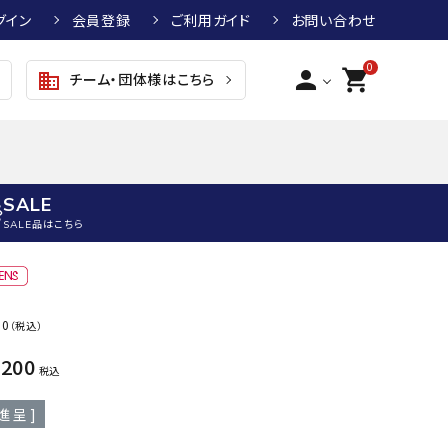
グイン
会員登録
ご利用ガイド
お問い合わせ
0
person
shopping_cart
チーム・団体様はこちら
business
SALE
SALE品はこちら
野球
キッズアパレル
テニス
その他アクセサリー
00
（税込）
グラブ・ミット
トップス
硬式テニスラケット
ボール
KTR
arena
asics
ATHL
,200
グラブ・ミット
ジャケット・アウター
ジュニア硬式テニスラケット
季節対策商品
ETA
税込
野球グラブ・ミット
ボトムス・パンツ
ソフトテニスラケット
健康グッズ
進呈 ]
トボール用グラブ・ミット
その他ウェア
ストリングス・ガット（テニス）
ヨガマット