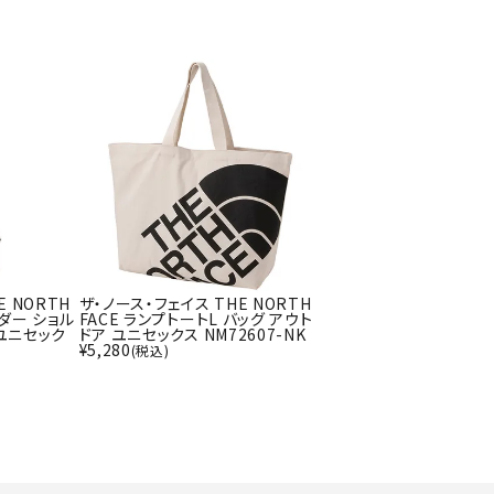
ト・ランタン
UR
他アクセサリー
tud
YASAK
YONEX
ZAMS
A
T
E NORTH
ザ・ノース・フェイス THE NORTH
ダー ショル
FACE ランプトートL バッグ アウト
ユニセック
ドア ユニセックス NM72607-NK
¥
5,280
(税込)