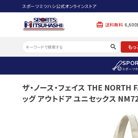
スポーツミツハシ公式オンラインストア
card_giftcard
送料無料
6,6
search
もっ
SPO
スポーツ
ACCOUNT MENU
ザ・ノース・フェイス THE NORTH
陸上
ようこそ ゲスト 様
ッグ アウトドア ユニセックス NM72
陸上競技ス
meeting_room
person
ログイン
会員登録
陸上競技用
陸上競技用
スポーツから選ぶ
ェア
アイテムから選ぶ
陸上競技用