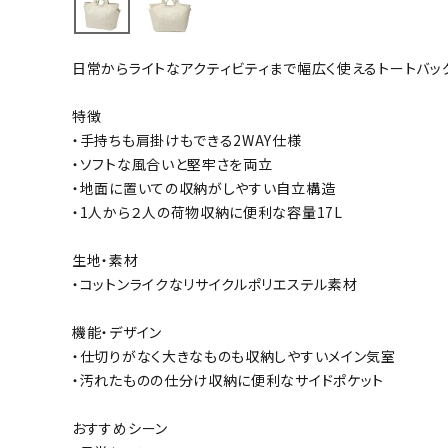
バト
日常からライトなアクティビティまで幅広く使えるトートバッ
バドミント
ストリングス
特徴
・手持ちも肩掛けもできる2WAY仕様
バドミント
・ソフトな風合いと堅牢さを両立
バドミント
・地面に置いての収納がしやすい自立構造
シャトル
・1人から２人の荷物収納に便利な容量17L
グリップテ
バッグ
生地・素材
・コットンライクなリサイクルポリエステル素材
ソックス
その他アク
機能・デザイン
ハン
・仕切りがなく大きなものも収納しやすいメイン気室
・汚れたものの仕分け収納に便利なサイドポケット
ハンドボー
おすすめシーン
ハンドボー