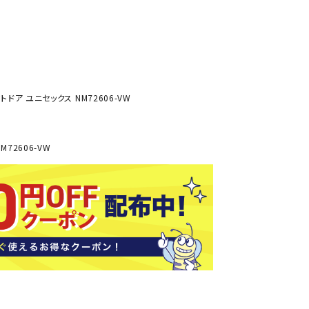
ソックス
バッグ
AZI
Speed
SSK
Super
o
Natur
その他アクセサリー
al
キャンプ用品
トドア ユニセックス NM72606-VW
リー・コンテナ
ラー・ジャグ
WAN
Tasm
Tecnif
THE
M72606-VW
キングウェア
ania
ibre
NORT
ラフ・寝具
Surf
H
FACE
ブル・チェア関連
ブルウェア
ト・タープ用品
ベキュー・焚き火
MBR
UNDE
VICTA
VIEW
グ
R
S
ト・マット・シート
ARMO