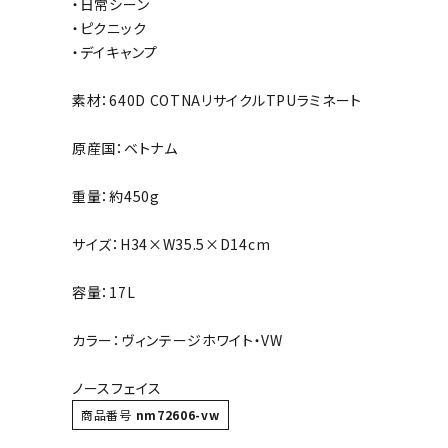
・日常シーン
ボール（ハ
・ピクニック
その他アク
・デイキャンプ
素材：640D COTNAリサイクルTPUラミネート
原産国：ベトナム
重量：約450g
ウォ
サイズ：H34×W35.5×D14cm
メンズウォ
容量：17L
ウィメンズ
カラー：ヴィンテージホワイト・VW
その他アク
ノースフェイス
商品番号
nm72606-vw