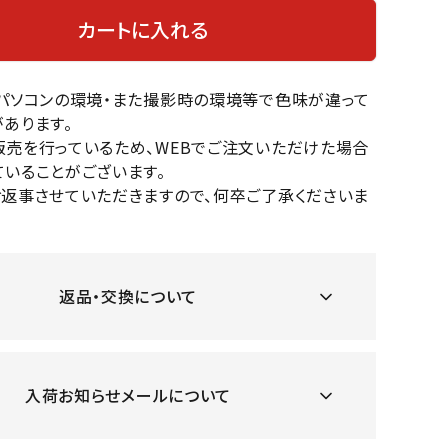
OKA
hum
JFIT
le coq
カートに入れる
バスケットボール
バレーボール
mel
sporti
f
ケットボールシューズ
バレーボールシューズ
のパソコンの環境・また撮影時の環境等で色味が違って
ケットボールウェア
バレーボールウェア
あります。
リカウェア・グッズ
バレーボール用サポーター
販売を行っているため、WEBでご注文いただけた場合
いることがございます。
ル（バスケットボール）
ボール（バレーボール）
ZeS
mand
Marbl
Marm
お返事させていただきますので、何卒ご了承くださいま
ル用品（バスケットボール）
ボール用品（バレーボール）
MBR
uka
e
ot
クス
ソックス
他アクセサリー
その他アクセサリー
返品・交換について
ツハ
MIZUN
molte
MTG
スイム・競泳
ランニング
オリ
O
n
ナル
入荷お知らせメールについて
水着・練習水着
メンズランニングシューズ
ットネス水着
レディースランニングシューズ