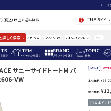
ロ
ご利用ガイド
help
00円（税込）以上で送料無料
と詳しく検索
アディゼロ
クリフトン10
バドミントンシューズ
AKTR
RTS
ITEM
BRAND
TOPIC
から選ぶ
アイテムから選ぶ
ブランドから選ぶ
特集
 FACE サニーサイドトートM バ
メンズアパレル
サッカー・フットサル
ウィメンズアパレル
606-VW
¥
13,2
本体価格
パイク・シューズ
トップス
サッカースパイク
トップス
硬式
adidas
AIGLE
A
¥
13
シューズアクセサリー
ジャケット・アウター
ジュニアサッカースパイク
ジャケット・アウター
軟式
販売価格
メンズ・ユニセックスウ
ボトムス・パンツ
トレーニングシューズ
ボトムス・パンツ
少年
[
66
ポイント
その他ウェア
ジュニアレーニングシューズ
その他ウェア
ソフ
ウィメンズウェア