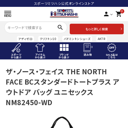
スポーツミツハシ公式オンラインストア
0
person
shopping_cart
search
もっと詳しく検索
アディゼロ
クリフトン10
バドミントンシューズ
AKTR
スポーツ
アイテム
ブランド
読み物
SALE品は
から選ぶ
から選ぶ
から選ぶ
こちら
ACCOUNT MENU
ザ・ノース・フェイス THE NORTH
ようこそ ゲスト 様
FACE BCスタンダードトートプラス ア
meeting_room
person
ログイン
会員登録
ウトドア バッグ ユニセックス
NM82450-WD
スポーツから選ぶ
アイテムから選ぶ