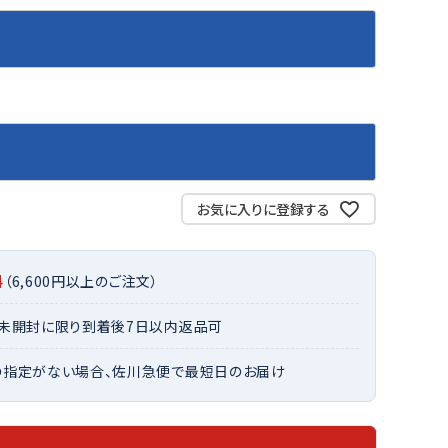
バット
ストリングス・ガット（ソフトテニス）
サポーター・テーピング
バット
グリップテープ
タオル
UTT
CANT
CAPT
ccilu
FLY
ERBU
AIN
軟式バット
エッジガード
ソックス
帽子
RY
STAG
トボール用バット
テニスシューズ
スパイク・シューズ
テニスバッグ
ランニング・陸上ソックス
キャップ
野球スパイク・シューズ
テニスウェア
テニス・バドミントンソックス
ハット
ウェア
キャップ・バイザー
野球ソックス
サンバイザー
ham
Colum
CONV
DA
ニア野球ウェア
ソックス
お気に入りに登録する
バスケットソックス
ニット帽・ビーニー
on
bia
ERSE
MISS
フォーム・練習着
ボール（テニス）
バレーボールソックス
その他キャップ
ティング手袋
その他アクセサリー
トレッキングソックス
料
（6,600円以上のご注文）
ナーグローブ（守備用手袋）
ラグビーソックス
他手袋
・未開封に限り到着後7日以内返品可
トレーニング・ジム・カジュアル
xfir
G-FIT
gol.
GOSE
グ・ケース
N
の指定がない場合、佐川急便で最短日のお届け
テナンス用品
クス・ストッキング
他アクセサリー