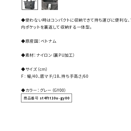
バト
◆使わない時はコンパクトに収納できて持ち運びに便利な、
バドミント
内ポケットを裏返して収納する一体型。
ストリングス
◆原産国：ベトナム
バドミント
バドミント
◆素材：ナイロン（裏PU加工）
シャトル
グリップテ
◆サイズ（cm）
バッグ
F : 幅/40、底マチ/18、持ち手高さ/60
ソックス
◆カラー：グレー（GY00）
その他アク
商品番号
st4ftt10u-gy00
ハン
ハンドボー
ハンドボー