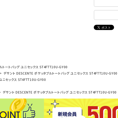
ンドボール）
ヘッドギア（ラグビー）
スク
セサリー
ソックス
スイ
NEUT
New
NI
その他アクセサリー
ゴー
RALW
Balan
ORKS
ce
その
マリ
ON
ONYO
P
ーキング
フィットネス・ヨガ
NE
LT
ルトートバッグ ユニセックス ST4FTT10U-GY00
デサント DESCENTE ポケッタブルトートバッグ ユニセックス ST4FTT10U-GY00
ーキングシューズ
ヨガウェア
トレ
ニセックス ST4FTT10U-GY00
ウォーキングシューズ
ヨガマット
健康
セサリー
ヨガアクセサリー
デサント DESCENTE ポケッタブルトートバッグ ユニセックス ST4FTT10U-GY00
Rawli
Real
Re
ダンス・フィットネスウェア
ngs
Stone
ou
ダンス・フィットネスシューズ
インナーウェア