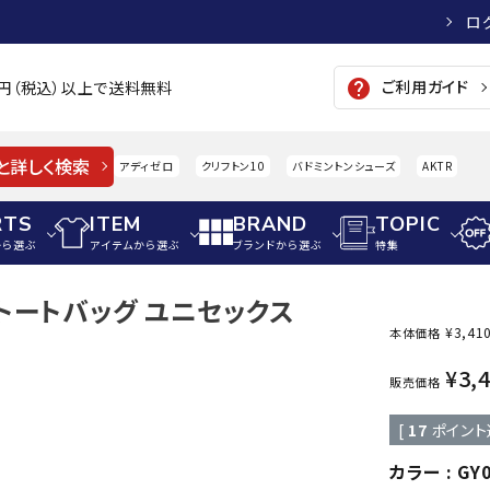
ロ
ご利用ガイド
help
00円（税込）以上で送料無料
と詳しく検索
アディゼロ
クリフトン10
バドミントンシューズ
AKTR
RTS
ITEM
BRAND
TOPIC
から選ぶ
アイテムから選ぶ
ブランドから選ぶ
特集
ルトートバッグ ユニセックス
メンズアパレル
サッカー・フットサル
ウィメンズアパレル
¥
3,41
本体価格
パイク・シューズ
トップス
サッカースパイク
トップス
硬式
¥
3,
adidas
AIGLE
A
販売価格
シューズアクセサリー
ジャケット・アウター
ジュニアサッカースパイク
ジャケット・アウター
軟式
[
17
ポイント
メンズ・ユニセックスウ
ボトムス・パンツ
トレーニングシューズ
ボトムス・パンツ
少年
その他ウェア
ジュニアレーニングシューズ
その他ウェア
ソフ
カラー
GY
ウィメンズウェア