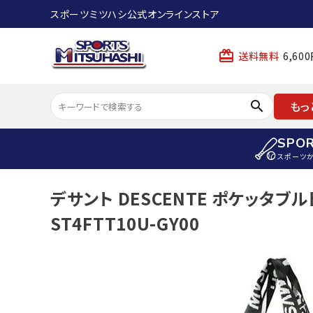
スポーツミツハシ公式オンラインストア
card_giftcard
送料無料
6,6
search
もっ
SPO
スポーツ
ACCOUNT MENU
デサント DESCENTE ポケッタブ
陸上
ようこそ ゲスト 様
ST4FTT10U-GY00
陸上競技ス
meeting_room
person
ログイン
会員登録
陸上競技用
陸上競技用
スポーツから選ぶ
ェア
アイテムから選ぶ
陸上競技用