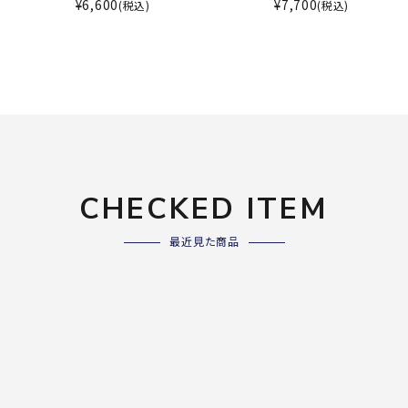
ライ
¥
6,600
¥
7,700
(税込)
(税込)
ソックス
その
その他アクセサリー
Wacoa
Wilso
Ws
l CW-X
n
io
CHECKED ITEM
ZETT
最近見た商品