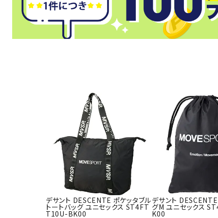
武道
柔道
ボクシング
武道・格闘
デサント DESCENTE ポケッタブル
デサント DESCENT
トートバッグ ユニセックス ST4FT
グM ユニセックス ST4
T10U-BK00
K00