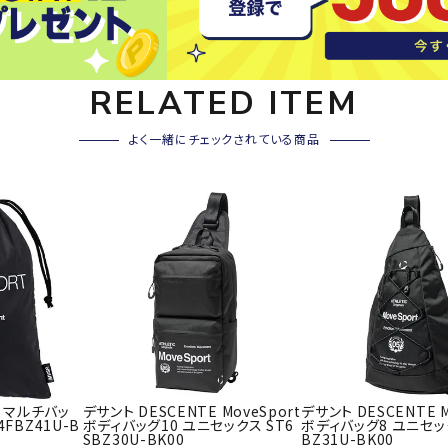
その他アクセサリー
SAYSK
Sondi
SP
Y
co
O
RELATED ITEM
トレーニング・ジム/カジ
・格闘技
ュアル
よく一緒にチェックされている商品
キャ
メンズウェア
クー
suria
SVOL
S
ウィメンズウェア
技小物
クッ
ME
S
キッズウェア
シュ
コンプレッションウェア
テー
インナーウェア
テー
シューズ
テン
ジュニアシューズ
バー
ブーツ・サンダル
TRIGG
uhlsp
U
バッ
バッグ
E マルチバッ
デサント DESCENTE MoveSport
デサント DESCENTE M
ERPOI
ort
O
ベッ
FBZ41U-B
ボディバッグ10 ユニセックス ST6
ボディバッグ8 ユニセック
NT
SBZ30U-BK00
BZ31U-BK00
キャップ