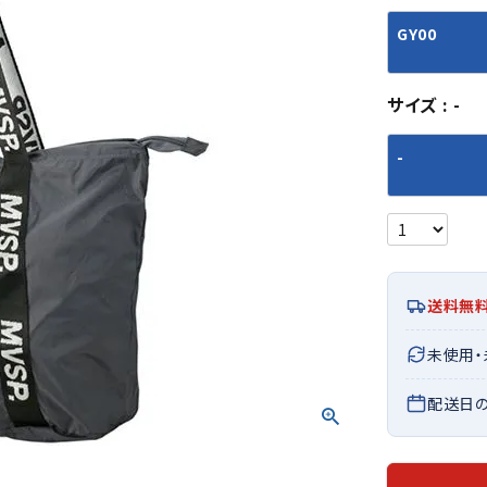
シューズアクセサリー
硬式
ソックス
GY00
フットボールサンダル
軟式
Babol
BIKE
B
セサリー
at
ER
サッカーウェア
少年
シューズ
バッグ
ジュニアサッカーウェア
ソフ
サイズ
-
レプリカ商品
野球
メンズランニング
バックパック
-
ジュニアレプリカ商品
少年
ウイメンズランニング
トートバッグ
サッカーボール
野球
ジュニアランニング
ショルダーバッグ
CEP
Chaco
C
フットサルボール
ジュ
サッカースパイク
ボディー・ウエストバッグ
tt
pi
サッカーバッグ
ユニ
ジュニアサッカースパイク
ダッフル・ボストンバッグ
その他アクセサリー
バッ
サッカー・フットサルトレーニン
テニスバッグ
送料無
イン
グシューズ
その他バッグ
その
ジュニアサッカー・フットサルト
未使用
DESC
FINTA
Fo
レーニングシューズ
バッ
ENTE
e
配送日
野球スパイク・シューズ
メン
少年野球スパイク・シューズ
ソッ
バスケットボールシューズ
その