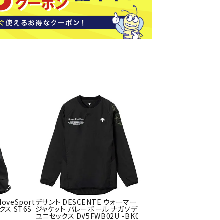
ソックス
バッグ
AZI
Speed
SSK
Super
o
Natur
その他アクセサリー
al
キャンプ用品
リー・コンテナ
ラー・ジャグ
WAN
Tasm
Tecnif
THE
キングウェア
ania
ibre
NORT
ラフ・寝具
Surf
H
FACE
ブル・チェア関連
ブルウェア
ト・タープ用品
ベキュー・焚き火
MBR
UNDE
VICTA
VIEW
グ
oveSport
デサント DESCENTE ウォーマー
R
S
ト・マット・シート
ス ST6S
ジャケット バレーボール ナガソデ
ARMO
ユニセックス DV5FWB02U -BK0