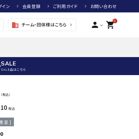
グイン
会員登録
ご利用ガイド
お問い合わせ
0
person
shopping_cart
チーム・団体様はこちら
business
SALE
SALE品はこちら
野球
キッズアパレル
テニス
その他アクセサリー
0
（税込）
グラブ・ミット
トップス
硬式テニスラケット
ボール
410
KTR
arena
asics
ATHL
税込
グラブ・ミット
ジャケット・アウター
ジュニア硬式テニスラケット
季節対策商品
ETA
進呈 ]
野球グラブ・ミット
ボトムス・パンツ
ソフトテニスラケット
健康グッズ
トボール用グラブ・ミット
その他ウェア
ストリングス・ガット（テニス）
ヨガマット
00