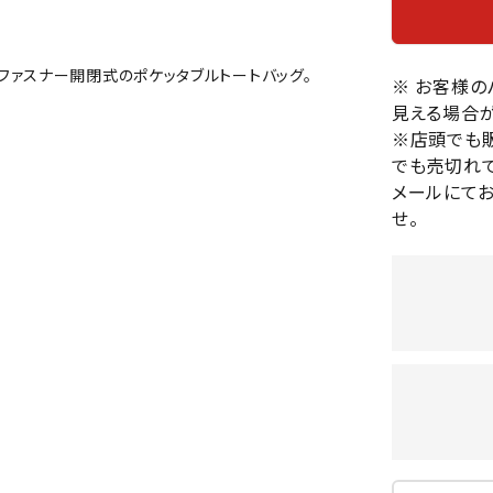
バレーボールシューズ
HEAD
HELLY
H
ミントン
卓球
テニスシューズ
HANS
ファスナー開閉式のポケッタブルトートバッグ。
EN
バドミントンシューズ
※ お客様
ンラケット
卓球ラケット
バス
見える場合が
フィットネスシューズ
・ガット
ラバー
バス
※店頭でも
陸上スパイク・シューズ
ンシューズ
卓球シューズ
レプ
でも売切れて
ハンドボールシューズ
ンウェア
卓球ウェア
ボー
メールにて
LI-
LUXIL
LU
ウォーキング・トレッキングシュ
せ。
ボール（卓球）
ボー
NING
ON
O
ーズ
ープ
その他アクセサリー
ソッ
A
アウトドアシューズ
卓球台
その
トレーニング・ジム・カジュアル
キッズカジュアル
セサリー
スイム・競泳
MIKAN
MIKAS
ミ
ドボール
ラグビー
サンダル
O
A
シ
ジ
ルシューズ
ラグビースパイク・シューズ
競泳
ルウェア
ラグビーウェア
フィ