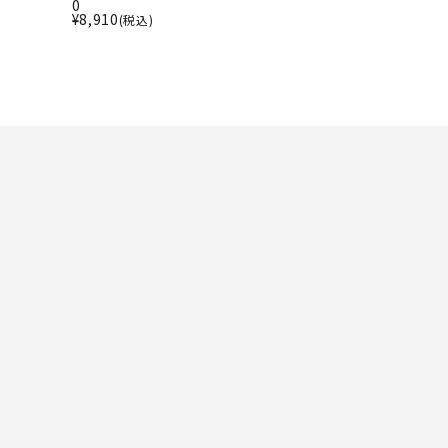
ト・ランタン
0
UR
¥
8,910
(税込)
他アクセサリー
tud
YASAK
YONEX
ZAMS
A
T