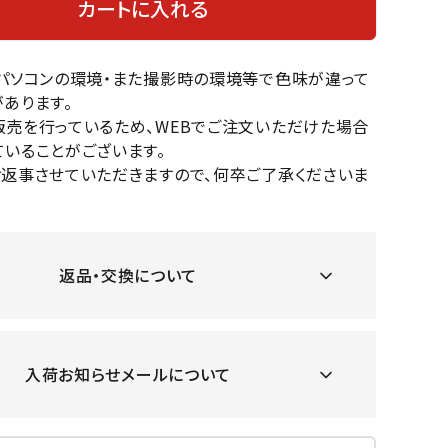
カートに入れる
OKA
hum
JFIT
le coq
バスケットボール
バレーボール
mel
sporti
f
のパソコンの環境・また撮影時の環境等で色味が違って
ケットボールシューズ
バレーボールシューズ
あります。
ケットボールウェア
バレーボールウェア
販売を行っているため、WEBでご注文いただけた場合
リカウェア・グッズ
バレーボール用サポーター
いることがございます。
ル（バスケットボール）
ボール（バレーボール）
お返事させていただきますので、何卒ご了承くださいま
ZeS
mand
Marbl
Marm
ル用品（バスケットボール）
ボール用品（バレーボール）
MBR
uka
e
ot
クス
ソックス
他アクセサリー
その他アクセサリー
返品・交換について
ツハ
MIZUN
molte
MTG
スイム・競泳
ランニング
オリ
O
n
入荷お知らせメールについて
ナル
水着・練習水着
メンズランニングシューズ
ットネス水着
レディースランニングシューズ