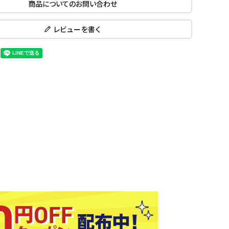
商品についてのお問い合わせ
ール水着
ジュニアランニングシューズ
ムキャップ
ランニングウェア
レビューを書く
KE
Nittak
Ocean
ogaw
グル
ランニングタイツ
u
Pacifi
a tent
c
他アクセサリー
ランニングソックス
ンスポーツ
ランニングキャップ
ランニングバッグ・ポーチ
その他アクセサリー
ENA
phite
Prince
PUMA
トレーニング用品
アウトドア
Y
n
ーニング用品
メンズアウトドアウェア
グッズ
ウィメンズアウトドアウェア
キッズ・ベビーアウトドアウェア
efT
RUST
ryka
SALO
アウトドアシューズ
rer
Y
MON
トレッキングシューズ
帽子