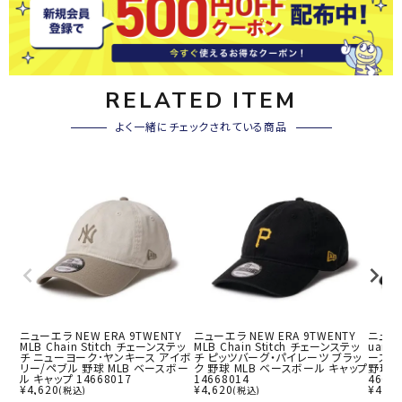
RELATED ITEM
よく一緒にチェックされている商品
ニューエラ NEW ERA 9TWENTY
ニューエラ NEW ERA 9TWENTY
ニューエ
MLB Chain Stitch チェーンステッ
MLB Chain Stitch チェーンステッ
uanc
チ ニューヨーク･ヤンキース アイボ
チ ピッツバーグ・パイレーツ ブラッ
ース 
リー/ペブル 野球 MLB ベースボー
ク 野球 MLB ベースボール キャップ
野球 M
ル キャップ 14668017
14668014
4667
¥
4,620
¥
4,620
¥
4,62
(税込)
(税込)