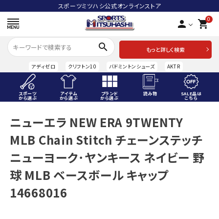
スポーツミツハシ公式オンラインストア
0
person
shopping_cart
search
もっと詳しく検索
アディゼロ
クリフトン10
バドミントンシューズ
AKTR
スポーツ
アイテム
ブランド
読み物
SALE品は
から選ぶ
から選ぶ
から選ぶ
こちら
ACCOUNT MENU
ニューエラ NEW ERA 9TWENTY
ようこそ ゲスト 様
MLB Chain Stitch チェーンステッチ
meeting_room
person
ログイン
会員登録
ニューヨーク･ヤンキース ネイビー 野
球 MLB ベースボール キャップ
スポーツから選ぶ
14668016
アイテムから選ぶ