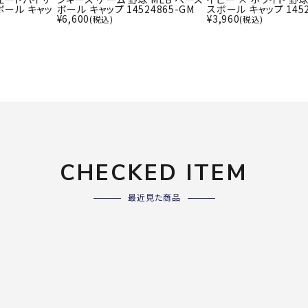
ライ
ボール キャッ
ボール キャップ 14524865-GM
スボール キャップ 1452
ソックス
¥
6,600
¥
3,960
(税込)
(税込)
その
その他アクセサリー
Wacoa
Wilso
Ws
l CW-X
n
io
CHECKED ITEM
ZETT
最近見た商品