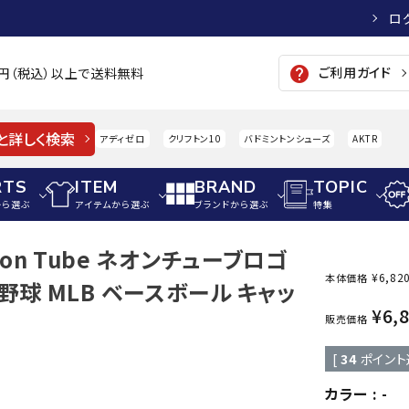
ロ
ご利用ガイド
help
00円（税込）以上で送料無料
と詳しく検索
アディゼロ
クリフトン10
バドミントンシューズ
AKTR
RTS
ITEM
BRAND
TOPIC
から選ぶ
アイテムから選ぶ
ブランドから選ぶ
特集
Neon Tube ネオンチューブロゴ
メンズアパレル
サッカー・フットサル
ウィメンズアパレル
¥
6,82
本体価格
野球 MLB ベースボール キャッ
パイク・シューズ
トップス
サッカースパイク
トップス
硬式
¥
6,
adidas
AIGLE
A
販売価格
シューズアクセサリー
ジャケット・アウター
ジュニアサッカースパイク
ジャケット・アウター
軟式
[
34
ポイント
メンズ・ユニセックスウ
ボトムス・パンツ
トレーニングシューズ
ボトムス・パンツ
少年
その他ウェア
ジュニアレーニングシューズ
その他ウェア
ソフ
カラー
-
ウィメンズウェア