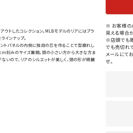
バレーボールシューズ
HEAD
HELLY
H
ミントン
卓球
テニスシューズ
HANS
EN
バドミントンシューズ
ンラケット
卓球ラケット
※ お客様
バス
フィットネスシューズ
アウトしたコレクション。MLBモデルのリアにはプラ
見える場合が
・ガット
ラバー
バス
をラインナップ。
陸上スパイク・シューズ
※店頭でも
ンシューズ
卓球シューズ
レプ
フロントパネルの内側に独自の芯を作ることで型崩れし
でも売切れて
ハンドボールシューズ
ンウェア
卓球ウェア
ボー
1cm刻みのサイズ展開。頭の小さい方から大きな方ま
メールにて
LI-
LUXIL
LU
ウォーキング・トレッキングシュ
がないので、リアのシルエットが美しく、頭の形が綺麗
ボール（卓球）
ボー
せ。
NING
ON
O
ーズ
ープ
その他アクセサリー
ソッ
A
アウトドアシューズ
卓球台
その
トレーニング・ジム・カジュアル
キッズカジュアル
セサリー
スイム・競泳
MIKAN
MIKAS
ミ
ドボール
ラグビー
サンダル
O
A
シ
ジ
ルシューズ
ラグビースパイク・シューズ
競泳
ルウェア
ラグビーウェア
フィ