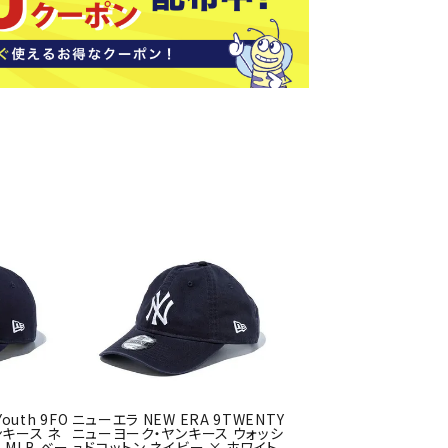
ソックス
バッグ
AZI
Speed
SSK
Super
o
Natur
その他アクセサリー
al
キャンプ用品
リー・コンテナ
ラー・ジャグ
WAN
Tasm
Tecnif
THE
キングウェア
ania
ibre
NORT
ラフ・寝具
Surf
H
FACE
ブル・チェア関連
ブルウェア
ト・タープ用品
ベキュー・焚き火
MBR
UNDE
VICTA
VIEW
グ
R
S
outh 9FO
ニューエラ NEW ERA 9TWENTY
ト・マット・シート
ンキース ネ
ニューヨーク・ヤンキース ウォッシ
ARMO
 MLB ベー
ュドコットン ネイビー × ホワイト