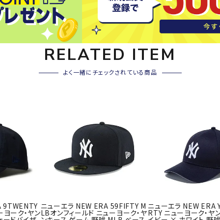
その他アクセサリー
SAYSK
Sondi
SP
Y
co
O
RELATED ITEM
トレーニング・ジム/カジ
・格闘技
ュアル
よく一緒にチェックされている商品
キャ
メンズウェア
クー
suria
SVOL
S
ウィメンズウェア
技小物
クッ
ME
S
キッズウェア
シュ
コンプレッションウェア
テー
インナーウェア
テー
シューズ
テン
ジュニアシューズ
バー
ブーツ・サンダル
TRIGG
uhlsp
U
バッ
バッグ
ERPOI
ort
O
 9TWENTY
ニューエラ NEW ERA 59FIFTY M
ニューエラ NEW ERA Y
ベッ
ニューヨーク・ヤン
LBオンフィールド ニューヨーク・ヤ
RTY ニューヨーク・ヤ
NT
キャップ
ェードバイザ
ンキース ゲーム 野球 MLB ベース
イビー × ホワイト 野球