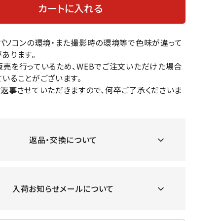
カートに入れる
OKA
hum
JFIT
le coq
バスケットボール
バレーボール
mel
sporti
f
のパソコンの環境・また撮影時の環境等で色味が違って
ケットボールシューズ
バレーボールシューズ
あります。
ケットボールウェア
バレーボールウェア
販売を行っているため、WEBでご注文いただけた場合
リカウェア・グッズ
バレーボール用サポーター
いることがございます。
ル（バスケットボール）
ボール（バレーボール）
お返事させていただきますので、何卒ご了承くださいま
ZeS
mand
Marbl
Marm
ル用品（バスケットボール）
ボール用品（バレーボール）
MBR
uka
e
ot
クス
ソックス
他アクセサリー
その他アクセサリー
返品・交換について
ツハ
MIZUN
molte
MTG
スイム・競泳
ランニング
オリ
O
n
入荷お知らせメールについて
ナル
水着・練習水着
メンズランニングシューズ
ットネス水着
レディースランニングシューズ