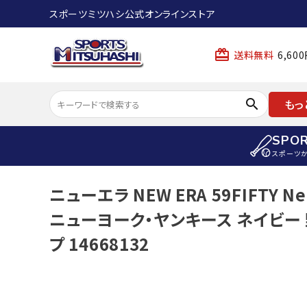
スポーツミツハシ公式オンラインストア
card_giftcard
送料無料
6,6
search
もっ
SPO
スポーツ
ACCOUNT MENU
ニューエラ NEW ERA 59FIFTY 
陸上
ようこそ ゲスト 様
ニューヨーク・ヤンキース ネイビー 
陸上競技ス
meeting_room
person
ログイン
会員登録
プ 14668132
陸上競技用
陸上競技用
スポーツから選ぶ
ェア
アイテムから選ぶ
陸上競技用