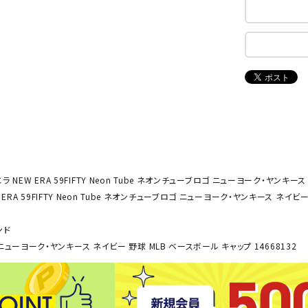
ンドボール）
ヘッドギア（ラグビー）
スク
セサリー
ソックス
スイ
NEUT
New
NI
その他アクセサリー
ゴー
RALW
Balan
ORKS
ce
その
マリ
ON
ONYO
P
ーキング
フィットネス・ヨガ
NE
LT
 NEW ERA 59FIFTY Neon Tube ネオンチューブロゴ ニューヨーク・ヤンキース
ーキングシューズ
ヨガウェア
トレ
ERA 59FIFTY Neon Tube ネオンチューブロゴ ニューヨーク・ヤンキース ネイビー
ウォーキングシューズ
ヨガマット
健康
ンド
セサリー
ヨガアクセサリー
Rawli
Real
Re
ロゴ ニューヨーク・ヤンキース ネイビー 野球 MLB ベースボール キャップ 14668132
ダンス・フィットネスウェア
ngs
Stone
ou
ダンス・フィットネスシューズ
インナーウェア