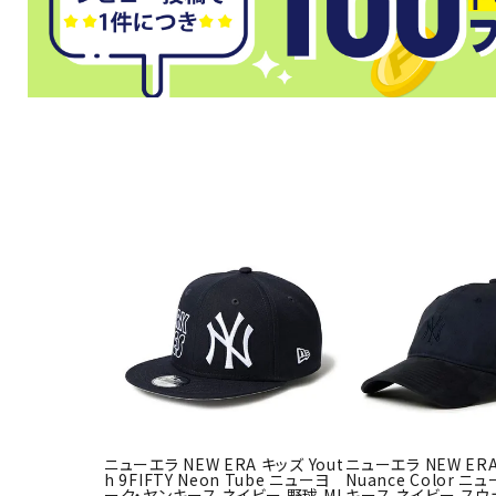
武道
柔道
ボクシング
武道・格闘
ニューエラ NEW ERA キッズ Yout
ニューエラ NEW ERA
h 9FIFTY Neon Tube ニューヨ
Nuance Color 
ーク・ヤンキース ネイビー 野球 ML
キース ネイビー スウ