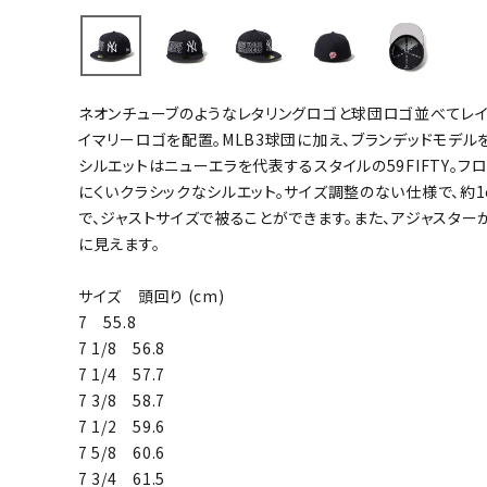
バト
バドミント
ネオンチューブのようなレタリングロゴと球団ロゴ並べてレイ
ストリングス
イマリーロゴを配置。MLB3球団に加え、ブランデッドモデル
バドミント
シルエットはニューエラを代表するスタイルの59FIFTY。
バドミント
にくいクラシックなシルエット。サイズ調整のない仕様で、約
で、ジャストサイズで被ることができます。また、アジャスター
シャトル
に見えます。
グリップテ
バッグ
サイズ 頭回り (cm)
ソックス
7 55.8
その他アク
7 1/8 56.8
7 1/4 57.7
ハン
7 3/8 58.7
7 1/2 59.6
ハンドボー
7 5/8 60.6
ハンドボー
7 3/4 61.5