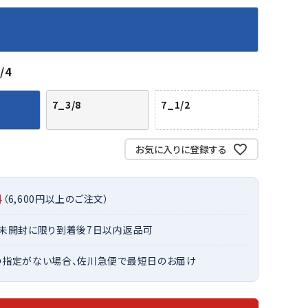
バット
ストリングス・ガット（ソフトテニス）
サポーター・テーピング
バット
グリップテープ
タオル
UTT
CANT
CAPT
ccilu
FLY
ERBU
AIN
軟式バット
エッジガード
ソックス
帽子
RY
STAG
トボール用バット
テニスシューズ
/4
スパイク・シューズ
テニスバッグ
ランニング・陸上ソックス
キャップ
野球スパイク・シューズ
テニスウェア
7_3/8
7_1/2
テニス・バドミントンソックス
ハット
ウェア
キャップ・バイザー
野球ソックス
サンバイザー
ham
Colum
CONV
DA
ニア野球ウェア
ソックス
バスケットソックス
ニット帽・ビーニー
お気に入りに登録する
on
bia
ERSE
MISS
フォーム・練習着
ボール（テニス）
バレーボールソックス
その他キャップ
ティング手袋
その他アクセサリー
トレッキングソックス
料
（6,600円以上のご注文）
ナーグローブ（守備用手袋）
ラグビーソックス
他手袋
トレーニング・ジム・カジュアル
xfir
G-FIT
gol.
GOSE
・未開封に限り到着後7日以内返品可
グ・ケース
N
の指定がない場合、佐川急便で最短日のお届け
テナンス用品
クス・ストッキング
他アクセサリー