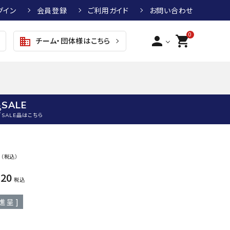
グイン
会員登録
ご利用ガイド
お問い合わせ
0
person
shopping_cart
チーム・団体様はこちら
business
SALE
SALE品はこちら
野球
キッズアパレル
テニス
その他アクセサリー
0
（税込）
グラブ・ミット
トップス
硬式テニスラケット
ボール
820
KTR
arena
asics
ATHL
税込
グラブ・ミット
ジャケット・アウター
ジュニア硬式テニスラケット
季節対策商品
ETA
進呈 ]
野球グラブ・ミット
ボトムス・パンツ
ソフトテニスラケット
健康グッズ
トボール用グラブ・ミット
その他ウェア
ストリングス・ガット（テニス）
ヨガマット