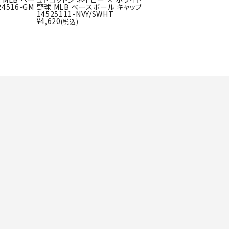
ト・ランタン
4516-GM
野球 MLB ベースボール キャップ
UR
14525111-NVY/SWHT
他アクセサリー
¥
4,620
(税込)
tud
YASAK
YONEX
ZAMS
A
T