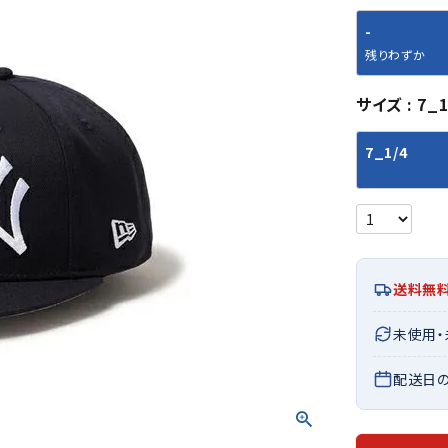
シューズアクセサリー
硬式
ソックス
-
フットボールサンダル
軟式
Babol
BIKE
B
残りわずか
セサリー
at
ER
サッカーウェア
少年
シューズ
バッグ
ジュニアサッカーウェア
ソフ
サイズ
7_1
レプリカ商品
野球
メンズランニング
バックパック
ジュニアレプリカ商品
少年
7_1/4
ウイメンズランニング
トートバッグ
サッカーボール
野球
ジュニアランニング
ショルダーバッグ
CEP
Chaco
C
フットサルボール
ジュ
サッカースパイク
ボディー・ウエストバッグ
tt
pi
サッカーバッグ
ユニ
ジュニアサッカースパイク
ダッフル・ボストンバッグ
その他アクセサリー
バッ
サッカー・フットサルトレーニン
テニスバッグ
送料無
イン
グシューズ
その他バッグ
その
ジュニアサッカー・フットサルト
DESC
FINTA
Fo
未使用
レーニングシューズ
バッ
ENTE
e
野球スパイク・シューズ
配送日
メン
少年野球スパイク・シューズ
ソッ
バスケットボールシューズ
その