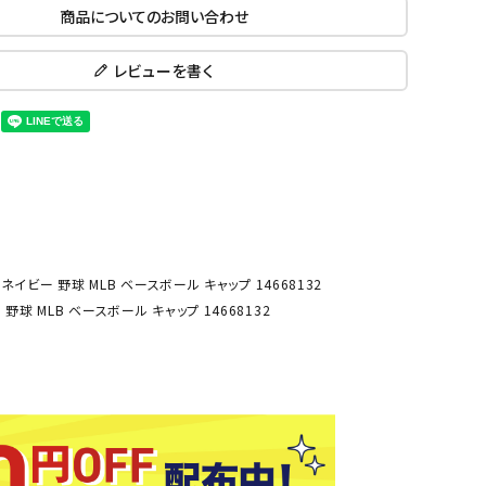
商品についてのお問い合わせ
ール水着
ジュニアランニングシューズ
ムキャップ
ランニングウェア
KE
Nittak
Ocean
ogaw
レビューを書く
グル
ランニングタイツ
u
Pacifi
a tent
c
他アクセサリー
ランニングソックス
ンスポーツ
ランニングキャップ
ランニングバッグ・ポーチ
その他アクセサリー
ENA
phite
Prince
PUMA
トレーニング用品
アウトドア
Y
n
 ネイビー 野球 MLB ベースボール キャップ 14668132
ーニング用品
メンズアウトドアウェア
 野球 MLB ベースボール キャップ 14668132
グッズ
ウィメンズアウトドアウェア
キッズ・ベビーアウトドアウェア
efT
RUST
ryka
SALO
アウトドアシューズ
rer
Y
MON
トレッキングシューズ
帽子