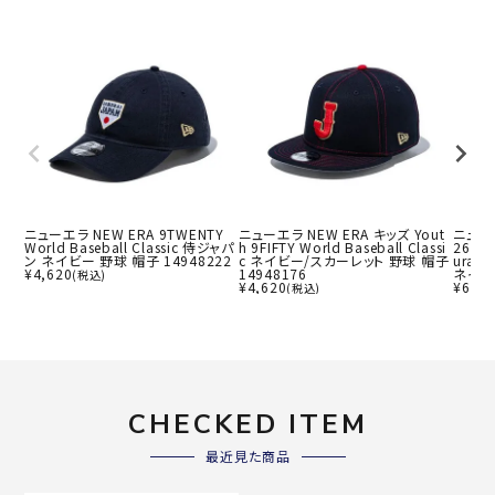
ニューエラ NEW ERA 9TWENTY
ニューエラ NEW ERA キッズ Yout
ニューエ
World Baseball Classic 侍ジャパ
h 9FIFTY World Baseball Classi
26 Wo
ン ネイビー 野球 帽子 14948222
c ネイビー/スカーレット 野球 帽子
urai 
¥
4,620
14948176
ネイビー
(税込)
¥
4,620
¥
6,82
(税込)
CHECKED ITEM
最近見た商品