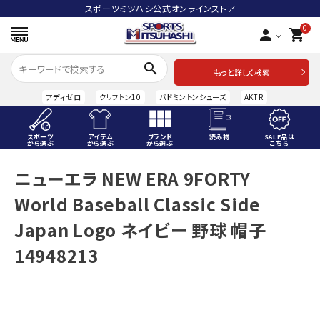
スポーツミツハシ公式オンラインストア
0
person
shopping_cart
search
もっと詳しく検索
アディゼロ
クリフトン10
バドミントンシューズ
AKTR
スポーツ
アイテム
ブランド
読み物
SALE品は
から選ぶ
から選ぶ
から選ぶ
こちら
ACCOUNT MENU
ニューエラ NEW ERA 9FORTY
ようこそ ゲスト 様
World Baseball Classic Side
meeting_room
person
ログイン
会員登録
Japan Logo ネイビー 野球 帽子
14948213
スポーツから選ぶ
アイテムから選ぶ