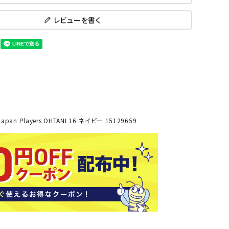
ール水着
ジュニアランニングシューズ
レビューを書く
ムキャップ
ランニングウェア
KE
Nittak
Ocean
ogaw
グル
ランニングタイツ
u
Pacifi
a tent
c
他アクセサリー
ランニングソックス
ンスポーツ
ランニングキャップ
ランニングバッグ・ポーチ
その他アクセサリー
ENA
phite
Prince
PUMA
トレーニング用品
アウトドア
 Japan Players OHTANI 16 ネイビー 15129659
Y
n
ーニング用品
メンズアウトドアウェア
グッズ
ウィメンズアウトドアウェア
キッズ・ベビーアウトドアウェア
efT
RUST
ryka
SALO
アウトドアシューズ
rer
Y
MON
トレッキングシューズ
帽子