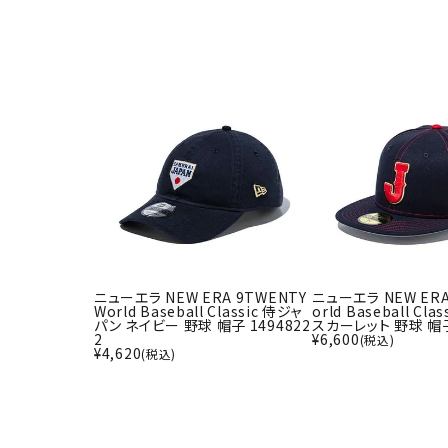
武道
柔道
ボクシング
武道・格闘
ニューエラ NEW ERA 9TWENTY
ニューエラ NEW ERA 
World Baseball Classic 侍ジャ
orld Baseball Cl
パン ネイビー 野球 帽子 1494822
スカーレット 野球 帽子 
2
¥
6,600
(税込)
¥
4,620
(税込)