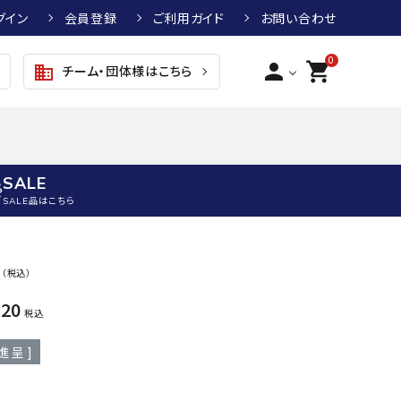
グイン
会員登録
ご利用ガイド
お問い合わせ
0
person
shopping_cart
チーム・団体様はこちら
business
SALE
SALE品はこちら
野球
キッズアパレル
テニス
その他アクセサリー
0
（税込）
グラブ・ミット
トップス
硬式テニスラケット
ボール
820
KTR
arena
asics
ATHL
税込
グラブ・ミット
ジャケット・アウター
ジュニア硬式テニスラケット
季節対策商品
ETA
進呈 ]
野球グラブ・ミット
ボトムス・パンツ
ソフトテニスラケット
健康グッズ
トボール用グラブ・ミット
その他ウェア
ストリングス・ガット（テニス）
ヨガマット