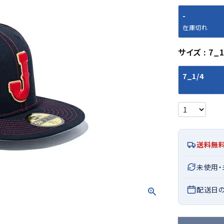
シューズアクセサリー
硬式
ソックス
-
フットボールサンダル
軟式
Babol
BIKE
B
在庫切れ
セサリー
at
ER
サッカーウェア
少年
シューズ
バッグ
ジュニアサッカーウェア
ソフ
サイズ
7_1
レプリカ商品
野球
メンズランニング
バックパック
ジュニアレプリカ商品
少年
7_1/4
ウイメンズランニング
トートバッグ
サッカーボール
野球
ジュニアランニング
ショルダーバッグ
CEP
Chaco
C
フットサルボール
ジュ
サッカースパイク
ボディー・ウエストバッグ
tt
pi
サッカーバッグ
ユニ
ジュニアサッカースパイク
ダッフル・ボストンバッグ
その他アクセサリー
バッ
サッカー・フットサルトレーニン
テニスバッグ
送料無
イン
グシューズ
その他バッグ
その
ジュニアサッカー・フットサルト
DESC
FINTA
Fo
未使用
レーニングシューズ
バッ
ENTE
e
野球スパイク・シューズ
配送日
メン
少年野球スパイク・シューズ
ソッ
バスケットボールシューズ
その