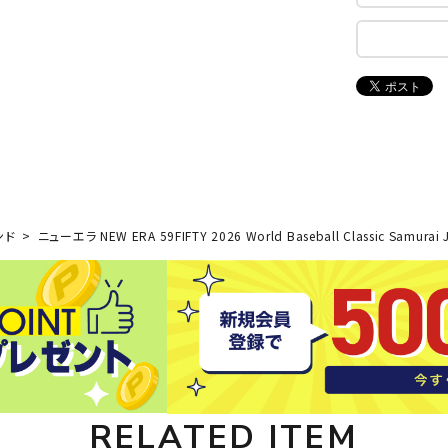
ンドボール）
ヘッドギア（ラグビー）
スク
セサリー
ソックス
スイ
NEUT
New
NI
その他アクセサリー
ゴー
RALW
Balan
ORKS
ce
その
マリ
ON
ONYO
P
ーキング
フィットネス・ヨガ
ンド
ニューエラ NEW ERA 59FIFTY 2026 World Baseball Classic Samurai
NE
LT
ーキングシューズ
ヨガウェア
トレ
ウォーキングシューズ
ヨガマット
健康
セサリー
ヨガアクセサリー
Rawli
Real
Re
ダンス・フィットネスウェア
ngs
Stone
ou
ダンス・フィットネスシューズ
RELATED ITEM
インナーウェア