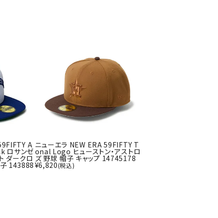
ソックス
バッグ
AZI
Speed
SSK
Super
o
Natur
その他アクセサリー
al
キャンプ用品
リー・コンテナ
ラー・ジャグ
WAN
Tasm
Tecnif
THE
キングウェア
ania
ibre
NORT
ラフ・寝具
Surf
H
FACE
ブル・チェア関連
9FIFTY A
ニューエラ NEW ERA 59FIFTY T
ブルウェア
ack ロサンゼ
onal Logo ヒューストン・アストロ
ト ダークロ
ズ 野球 帽子 キャップ 14745178
ト・タープ用品
 143888
¥
6,820
(税込)
ベキュー・焚き火
MBR
UNDE
VICTA
VIEW
グ
R
S
ト・マット・シート
ARMO