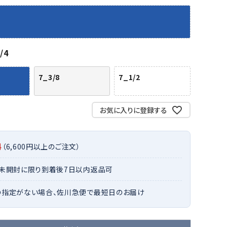
バット
ストリングス・ガット（ソフトテニス）
サポーター・テーピング
バット
グリップテープ
タオル
UTT
CANT
CAPT
ccilu
FLY
ERBU
AIN
軟式バット
エッジガード
ソックス
帽子
RY
STAG
トボール用バット
テニスシューズ
/4
スパイク・シューズ
テニスバッグ
ランニング・陸上ソックス
キャップ
野球スパイク・シューズ
テニスウェア
7_3/8
7_1/2
テニス・バドミントンソックス
ハット
ウェア
キャップ・バイザー
野球ソックス
サンバイザー
ham
Colum
CONV
DA
ニア野球ウェア
ソックス
バスケットソックス
ニット帽・ビーニー
お気に入りに登録する
on
bia
ERSE
MISS
フォーム・練習着
ボール（テニス）
バレーボールソックス
その他キャップ
ティング手袋
その他アクセサリー
トレッキングソックス
料
（6,600円以上のご注文）
ナーグローブ（守備用手袋）
ラグビーソックス
他手袋
トレーニング・ジム・カジュアル
xfir
G-FIT
gol.
GOSE
・未開封に限り到着後7日以内返品可
グ・ケース
N
の指定がない場合、佐川急便で最短日のお届け
テナンス用品
クス・ストッキング
他アクセサリー