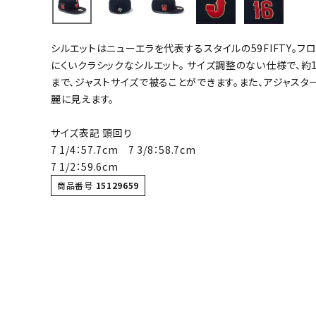
バト
シルエットはニューエラを代表するスタイルの59FIFTY。
バドミント
にくいクラシックなシルエット。 サイズ調整のない仕様で、
ストリングス
まで、ジャストサイズで被ることができます。また、アジャスタ
麗に見えます。
バドミント
バドミント
サイズ表記 頭回り
シャトル
7 1/4：57.7cm 7 3/8：58.7cm
グリップテ
7 1/2：59.6cm
バッグ
商品番号
15129659
ソックス
その他アク
ハン
ハンドボー
ハンドボー