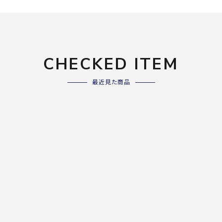
ライ
ソックス
その
その他アクセサリー
CHECKED ITEM
Wacoa
Wilso
Ws
l CW-X
n
io
最近見た商品
ZETT