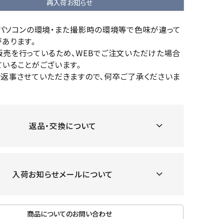
再入荷お知らせ
OKA
hum
JFIT
le coq
バスケットボール
バレーボール
mel
sporti
のパソコンの環境・また撮影時の環境等で色味が違って
f
あります。
ケットボールシューズ
バレーボールシューズ
販売を行っているため、WEBでご注文いただけた場合
ケットボールウェア
バレーボールウェア
いることがございます。
リカウェア・グッズ
バレーボール用サポーター
お返事させていただきますので、何卒ご了承くださいま
ル（バスケットボール）
ボール（バレーボール）
ZeS
mand
Marbl
Marm
ル用品（バスケットボール）
ボール用品（バレーボール）
MBR
uka
e
ot
クス
ソックス
返品・交換について
他アクセサリー
その他アクセサリー
ツハ
MIZUN
molte
MTG
入荷お知らせメールについて
スイム・競泳
ランニング
オリ
O
n
ナル
水着・練習水着
メンズランニングシューズ
商品についてのお問い合わせ
ットネス水着
レディースランニングシューズ