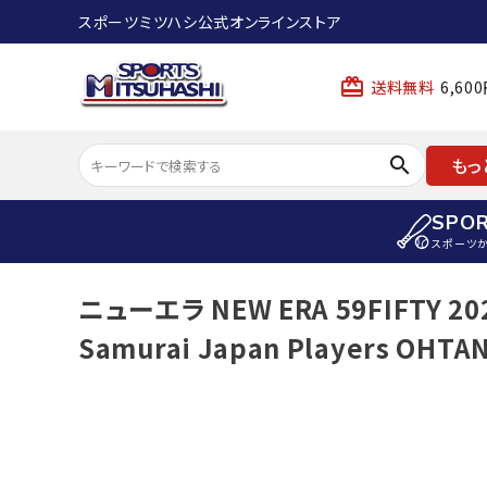
スポーツミツハシ公式オンラインストア
card_giftcard
送料無料
6,6
search
もっ
SPO
スポーツ
ACCOUNT MENU
ニューエラ NEW ERA 59FIFTY 2026
陸上
ようこそ ゲスト 様
Samurai Japan Players OHTA
陸上競技ス
meeting_room
person
ログイン
会員登録
陸上競技用
陸上競技用
スポーツから選ぶ
ェア
アイテムから選ぶ
陸上競技用