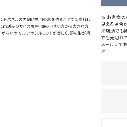
バレーボールシューズ
HEAD
HELLY
H
ミントン
卓球
テニスシューズ
HANS
※ お客様
フロントパネルの内側に独自の芯を作ることで型崩れし
EN
バドミントンシューズ
見える場合が
ンラケット
卓球ラケット
バス
約1cm刻みのサイズ展開。頭の小さい方から大きな方
フィットネスシューズ
※店頭でも
・ガット
ラバー
バス
ーがないので、リアのシルエットが美しく、頭の形が綺
でも売切れて
陸上スパイク・シューズ
ンシューズ
卓球シューズ
レプ
メールにて
ハンドボールシューズ
ンウェア
卓球ウェア
ボー
せ。
LI-
LUXIL
LU
ウォーキング・トレッキングシュ
ボール（卓球）
ボー
NING
ON
O
ーズ
ープ
その他アクセサリー
ソッ
A
アウトドアシューズ
卓球台
その
トレーニング・ジム・カジュアル
キッズカジュアル
セサリー
スイム・競泳
MIKAN
MIKAS
ミ
ドボール
ラグビー
サンダル
O
A
シ
ジ
ルシューズ
ラグビースパイク・シューズ
競泳
ルウェア
ラグビーウェア
フィ