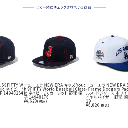
その他アクセサリー
よく一緒にチェックされている商品
SAYSK
Sondi
SP
Y
co
O
トレーニング・ジム/カジ
・格闘技
ュアル
キャ
メンズウェア
クー
suria
SVOL
S
ウィメンズウェア
技小物
クッ
ME
S
キッズウェア
シュ
コンプレッションウェア
テー
インナーウェア
59FIFTY W
ニューエラ NEW ERA キッズ Yout
ニューエラ NEW ERA 5
テー
assic ネイビー/
h 9FIFTY World Baseball Class
-Frame Dodgers P
シューズ
14948254
ic ネイビー/スカーレット 野球 帽
ルス・ドジャース ホワイ
テン
子 14948176
イヤルバイザー 野球 帽子
ジュニアシューズ
¥
4,620
19
(税込)
バー
¥
6,820
(税込)
ブーツ・サンダル
TRIGG
uhlsp
U
バッ
バッグ
ERPOI
ort
O
ベッ
NT
キャップ