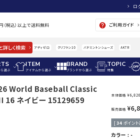
ロ
ご利用ガイド
help
00円（税込）以上で送料無料
と詳しく検索
アディゼロ
クリフトン10
バドミントンシューズ
AKTR
RTS
ITEM
BRAND
TOPIC
から選ぶ
アイテムから選ぶ
ブランドから選ぶ
特集
 World Baseball Classic
メンズアパレル
サッカー・フットサル
ウィメンズアパレル
¥
6,82
本体価格
NI 16 ネイビー 15129659
パイク・シューズ
トップス
サッカースパイク
トップス
硬式
¥
6,
adidas
AIGLE
A
販売価格
シューズアクセサリー
ジャケット・アウター
ジュニアサッカースパイク
ジャケット・アウター
軟式
[
34
ポイント
メンズ・ユニセックスウ
ボトムス・パンツ
トレーニングシューズ
ボトムス・パンツ
少年
その他ウェア
ジュニアレーニングシューズ
その他ウェア
ソフ
カラー
-
ウィメンズウェア