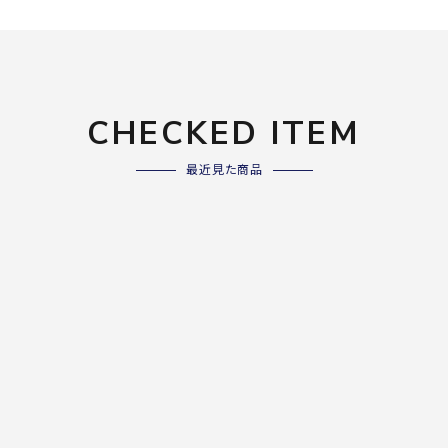
ライ
ソックス
その
その他アクセサリー
CHECKED ITEM
Wacoa
Wilso
Ws
l CW-X
n
io
最近見た商品
ZETT