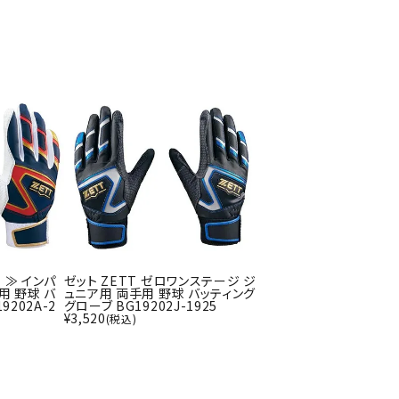
ソックス
バッグ
AZI
Speed
SSK
Super
o
Natur
その他アクセサリー
al
キャンプ用品
リー・コンテナ
ラー・ジャグ
WAN
Tasm
Tecnif
THE
キングウェア
ania
ibre
NORT
ラフ・寝具
Surf
H
FACE
ブル・チェア関連
ブルウェア
品 ≫ インパ
ゼット ZETT ゼロワンステージ ジ
用 野球 バ
ュニア用 両手用 野球 バッティング
ト・タープ用品
9202A-2
グローブ BG19202J-1925
¥
3,520
(税込)
ベキュー・焚き火
MBR
UNDE
VICTA
VIEW
グ
R
S
ト・マット・シート
ARMO