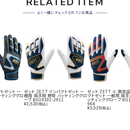
RELATED ITEM
その他アクセサリー
SAYSK
Sondi
SP
よく一緒にチェックされている商品
Y
co
O
トレーニング・ジム/カジ
・格闘技
ュアル
キャ
メンズウェア
クー
suria
SVOL
S
ウィメンズウェア
技小物
クッ
ME
S
キッズウェア
シュ
コンプレッションウェア
テー
インナーウェア
テー
クトゼット 一
ゼット ZETT インパクトゼット 一
ゼット ZETT ≪ 限定
シューズ
ッティンググロ
般用 両手用 野球 バッティンググロ
クトゼット 一般用 両手
テン
5
ーブ BG19202-2911
ッティンググローブ BG1
ジュニアシューズ
¥
3,520
964
(税込)
バー
¥
3,520
(税込)
ブーツ・サンダル
TRIGG
uhlsp
U
バッ
バッグ
ERPOI
ort
O
ベッ
NT
キャップ