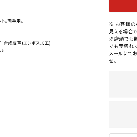
バレーボールシューズ
HEAD
HELLY
H
ミントン
卓球
テニスシューズ
HANS
ット。両手用。
EN
バドミントンシューズ
※ お客様
ンラケット
卓球ラケット
バス
見える場合が
フィットネスシューズ
・ガット
ラバー
バス
※店頭でも
陸上スパイク・シューズ
革：合成皮革(エンボス加工)
ンシューズ
卓球シューズ
レプ
でも売切れて
ハンドボールシューズ
ブル
ンウェア
卓球ウェア
ボー
メールにて
LI-
LUXIL
LU
ウォーキング・トレッキングシュ
せ。
ボール（卓球）
ボー
NING
ON
O
ーズ
ープ
その他アクセサリー
ソッ
A
アウトドアシューズ
卓球台
その
トレーニング・ジム・カジュアル
キッズカジュアル
セサリー
スイム・競泳
MIKAN
MIKAS
ミ
ドボール
ラグビー
サンダル
O
A
シ
ジ
ルシューズ
ラグビースパイク・シューズ
競泳
ルウェア
ラグビーウェア
フィ