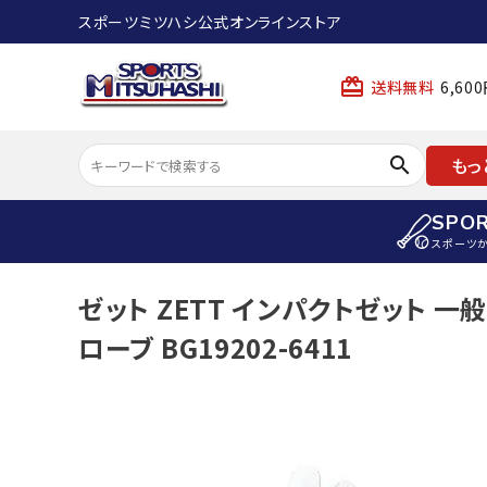
スポーツミツハシ公式オンラインストア
card_giftcard
送料無料
6,6
search
もっ
SPO
スポーツ
ACCOUNT MENU
ゼット ZETT インパクトゼット 一
陸上
ようこそ ゲスト 様
ローブ BG19202-6411
陸上競技ス
meeting_room
person
ログイン
会員登録
陸上競技用
陸上競技用
スポーツから選ぶ
ェア
アイテムから選ぶ
陸上競技用