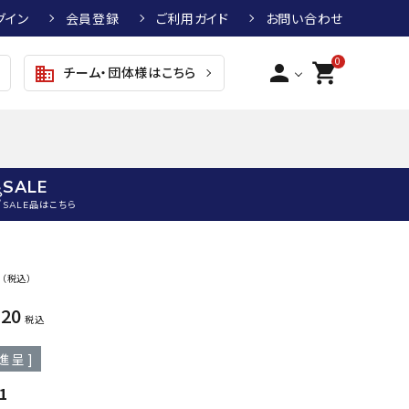
グイン
会員登録
ご利用ガイド
お問い合わせ
0
person
shopping_cart
チーム・団体様はこちら
business
SALE
SALE品はこちら
野球
キッズアパレル
テニス
その他アクセサリー
0
（税込）
グラブ・ミット
トップス
硬式テニスラケット
ボール
520
KTR
arena
asics
ATHL
税込
グラブ・ミット
ジャケット・アウター
ジュニア硬式テニスラケット
季節対策商品
ETA
進呈 ]
野球グラブ・ミット
ボトムス・パンツ
ソフトテニスラケット
健康グッズ
トボール用グラブ・ミット
その他ウェア
ストリングス・ガット（テニス）
ヨガマット
1