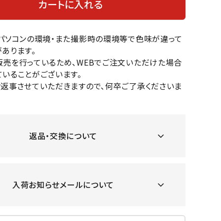
カートに入れる
OKA
hum
JFIT
le coq
バスケットボール
バレーボール
mel
sporti
f
のパソコンの環境・また撮影時の環境等で色味が違って
ケットボールシューズ
バレーボールシューズ
あります。
ケットボールウェア
バレーボールウェア
販売を行っているため、WEBでご注文いただけた場合
リカウェア・グッズ
バレーボール用サポーター
いることがございます。
ル（バスケットボール）
ボール（バレーボール）
お返事させていただきますので、何卒ご了承くださいま
ZeS
mand
Marbl
Marm
ル用品（バスケットボール）
ボール用品（バレーボール）
MBR
uka
e
ot
クス
ソックス
他アクセサリー
その他アクセサリー
返品・交換について
ツハ
MIZUN
molte
MTG
スイム・競泳
ランニング
オリ
O
n
入荷お知らせメールについて
ナル
水着・練習水着
メンズランニングシューズ
ットネス水着
レディースランニングシューズ