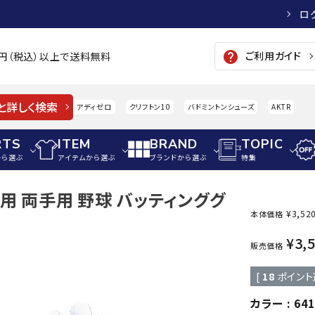
ロ
ご利用ガイド
help
00円（税込）以上で送料無料
と詳しく検索
アディゼロ
クリフトン10
バドミントンシューズ
AKTR
RTS
ITEM
BRAND
TOPIC
から選ぶ
アイテムから選ぶ
ブランドから選ぶ
特集
般用 両手用 野球 バッティンググ
メンズアパレル
サッカー・フットサル
ウィメンズアパレル
¥
3,52
本体価格
パイク・シューズ
トップス
サッカースパイク
トップス
硬式
¥
3,
adidas
AIGLE
A
販売価格
シューズアクセサリー
ジャケット・アウター
ジュニアサッカースパイク
ジャケット・アウター
軟式
[
18
ポイント
メンズ・ユニセックスウ
ボトムス・パンツ
トレーニングシューズ
ボトムス・パンツ
少年
その他ウェア
ジュニアレーニングシューズ
その他ウェア
ソフ
カラー
641
ウィメンズウェア