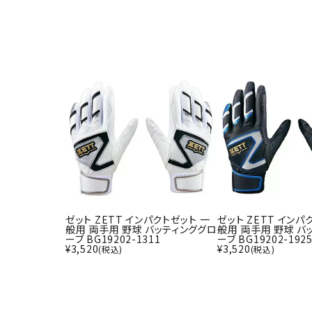
武道
柔道
ボクシング
武道・格闘
ゼット ZETT インパクトゼット 一
ゼット ZETT インパ
般用 両手用 野球 バッティンググロ
般用 両手用 野球 バ
ーブ BG19202-1311
ーブ BG19202-192
¥
3,520
¥
3,520
(税込)
(税込)