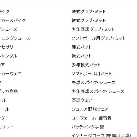
パイク
硬式グラブ・ミット
ッカースパイク
軟式グラブ・ミット
グシューズ
少年野球グラブ・ミット
ーニングシューズ
ソフトボール用グラブ・ミット
クセサリー
硬式バット
ルサンダル
軟式バット
ェア
少年軟式バット
ッカーウェア
ソフトボール用バット
品
野球スパイク・シューズ
プリカ商品
少年野球スパイク・シューズ
ール
野球ウェア
ボール
ジュニア野球ウェア
ッグ
ユニフォーム・練習着
セサリー
バッティング手袋
インナーグローブ（守備用手袋）