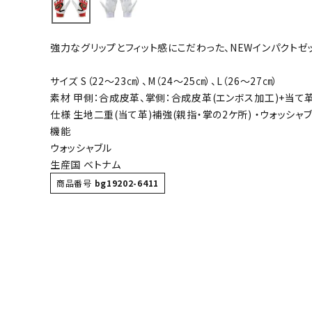
バト
強力なグリップとフィット感にこだわった、NEWインパクトゼ
バドミント
ストリングス
サイズ S（22～23㎝）、M（24～25㎝）、L（26～27㎝）
素材 甲側：合成皮革、掌側：合成皮革(エンボス加工)+当て
バドミント
仕様 生地二重(当て革)補強(親指・掌の2ケ所) ・ウォッシャ
バドミント
機能
シャトル
ウォッシャブル
グリップテ
生産国 ベトナム
バッグ
商品番号
bg19202-6411
ソックス
その他アク
ハン
ハンドボー
ハンドボー