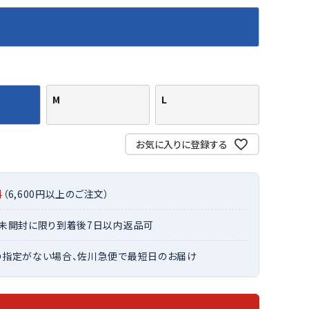
バット
ストリングス・ガット（ソフトテニス）
サポーター・テーピング
バット
グリップテープ
タオル
UTT
CANT
CAPT
ccilu
FLY
ERBU
AIN
軟式バット
エッジガード
ソックス
帽子
RY
STAG
トボール用バット
テニスシューズ
スパイク・シューズ
テニスバッグ
ランニング・陸上ソックス
キャップ
M
L
野球スパイク・シューズ
テニスウェア
テニス・バドミントンソックス
ハット
ウェア
キャップ・バイザー
野球ソックス
サンバイザー
ham
Colum
CONV
DA
ニア野球ウェア
ソックス
お気に入りに登録する
バスケットソックス
ニット帽・ビーニー
on
bia
ERSE
MISS
フォーム・練習着
ボール（テニス）
バレーボールソックス
その他キャップ
ティング手袋
その他アクセサリー
トレッキングソックス
料
（6,600円以上のご注文）
ナーグローブ（守備用手袋）
ラグビーソックス
他手袋
・未開封に限り到着後7日以内返品可
トレーニング・ジム・カジュアル
xfir
G-FIT
gol.
GOSE
グ・ケース
N
の指定がない場合、佐川急便で最短日のお届け
テナンス用品
クス・ストッキング
他アクセサリー