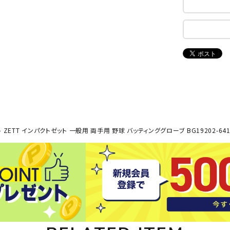
ンドボール）
ヘッドギア（ラグビー）
スク
セサリー
ソックス
スイ
NEUT
New
NI
その他アクセサリー
ゴー
RALW
Balan
ORKS
ce
その
マリ
ON
ONYO
P
ーキング
フィットネス・ヨガ
NE
LT
 ZETT インパクトゼット 一般用 両手用 野球 バッティンググローブ BG19202-641
ーキングシューズ
ヨガウェア
トレ
ウォーキングシューズ
ヨガマット
健康
セサリー
ヨガアクセサリー
Rawli
Real
Re
ダンス・フィットネスウェア
ngs
Stone
ou
ダンス・フィットネスシューズ
インナーウェア