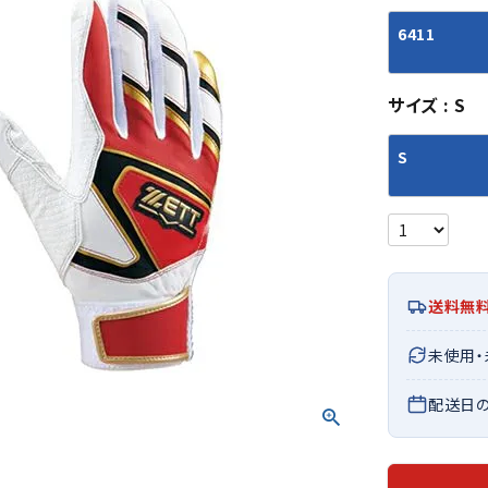
シューズアクセサリー
硬式
ソックス
6411
フットボールサンダル
軟式
Babol
BIKE
B
セサリー
at
ER
サッカーウェア
少年
シューズ
バッグ
ジュニアサッカーウェア
ソフ
サイズ
S
レプリカ商品
野球
メンズランニング
バックパック
S
ジュニアレプリカ商品
少年
ウイメンズランニング
トートバッグ
サッカーボール
野球
ジュニアランニング
ショルダーバッグ
CEP
Chaco
C
フットサルボール
ジュ
サッカースパイク
ボディー・ウエストバッグ
tt
pi
サッカーバッグ
ユニ
ジュニアサッカースパイク
ダッフル・ボストンバッグ
その他アクセサリー
バッ
サッカー・フットサルトレーニン
テニスバッグ
送料無
イン
グシューズ
その他バッグ
その
ジュニアサッカー・フットサルト
未使用
DESC
FINTA
Fo
レーニングシューズ
バッ
ENTE
e
配送日
野球スパイク・シューズ
メン
少年野球スパイク・シューズ
ソッ
バスケットボールシューズ
その