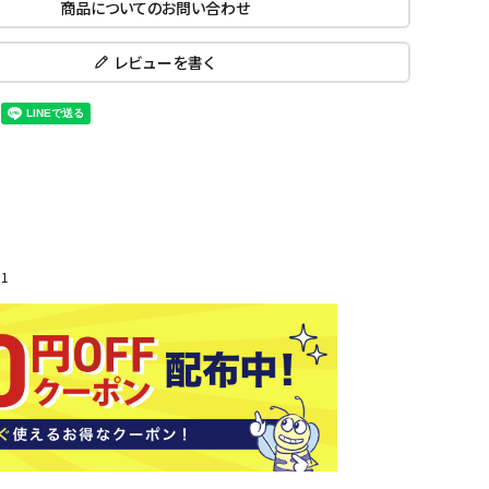
商品についてのお問い合わせ
ール水着
ジュニアランニングシューズ
ムキャップ
ランニングウェア
レビューを書く
KE
Nittak
Ocean
ogaw
グル
ランニングタイツ
u
Pacifi
a tent
c
他アクセサリー
ランニングソックス
ンスポーツ
ランニングキャップ
ランニングバッグ・ポーチ
その他アクセサリー
ENA
phite
Prince
PUMA
トレーニング用品
アウトドア
Y
n
1
ーニング用品
メンズアウトドアウェア
グッズ
ウィメンズアウトドアウェア
キッズ・ベビーアウトドアウェア
efT
RUST
ryka
SALO
アウトドアシューズ
rer
Y
MON
トレッキングシューズ
帽子