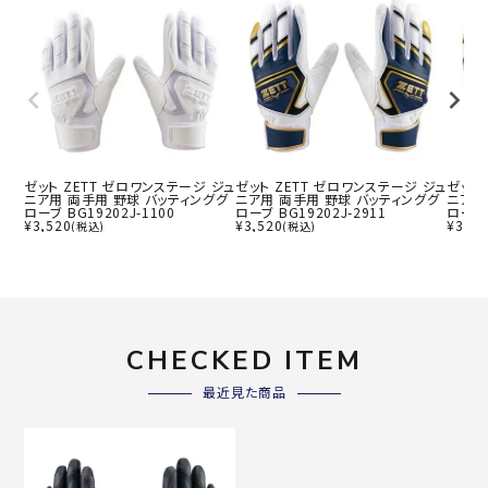
ゼット ZETT ゼロワンステージ ジュ
ゼット ZETT ゼロワンステージ ジュ
ゼット
ニア用 両手用 野球 バッティンググ
ニア用 両手用 野球 バッティンググ
ニア用
ローブ BG19202J-1100
ローブ BG19202J-2911
ローブ 
¥
3,520
¥
3,520
¥
3,52
(税込)
(税込)
CHECKED ITEM
最近見た商品