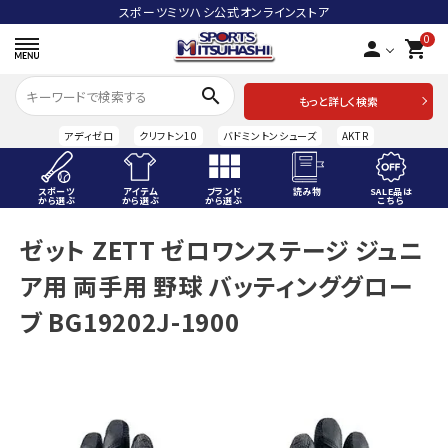
スポーツミツハシ公式オンラインストア
0
person
shopping_cart
search
もっと詳しく検索
アディゼロ
クリフトン10
バドミントンシューズ
AKTR
スポーツ
アイテム
ブランド
読み物
SALE品は
から選ぶ
から選ぶ
から選ぶ
こちら
ACCOUNT MENU
ゼット ZETT ゼロワンステージ ジュニ
ようこそ ゲスト 様
ア用 両手用 野球 バッティンググロー
meeting_room
person
ログイン
会員登録
ブ BG19202J-1900
スポーツから選ぶ
アイテムから選ぶ