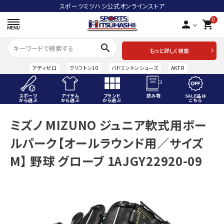
スポーツミツハシ公式オンラインストア
0
person
shopping_cart
search
もっと詳しく検索
アディゼロ
クリフトン10
バドミントンシューズ
AKTR
スポーツ
アイテム
ブランド
読み物
SALE品は
から選ぶ
から選ぶ
から選ぶ
こちら
ACCOUNT MENU
ミズノ MIZUNO ジュニア軟式用ボー
ようこそ ゲスト 様
ルパーク【オールラウンド用／サイズ
meeting_room
person
ログイン
会員登録
M】 野球 グローブ 1AJGY22920-09
スポーツから選ぶ
アイテムから選ぶ