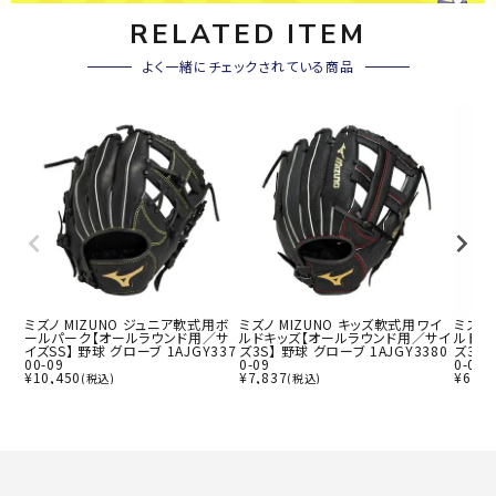
RELATED ITEM
よく一緒にチェックされている商品
ミズノ MIZUNO ジュニア軟式用ボ
ミズノ MIZUNO キッズ軟式用ワイ
ミズノ 
ールパーク【オールラウンド用／サ
ルドキッズ【オールラウンド用／サイ
ルドキ
イズSS】 野球 グローブ 1AJGY337
ズ3S】 野球 グローブ 1AJGY3380
ズ3S】
00-09
0-09
0-09
¥
10,450
¥
7,837
¥
6,93
(税込)
(税込)