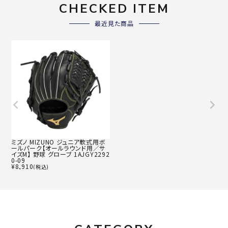
CHECKED ITEM
最近見た商品
ミズノ MIZUNO ジュニア軟式用ボ
ールパーク【オールラウンド用／サ
イズM】 野球 グローブ 1AJGY2292
0-09
¥
8,910
(税込)