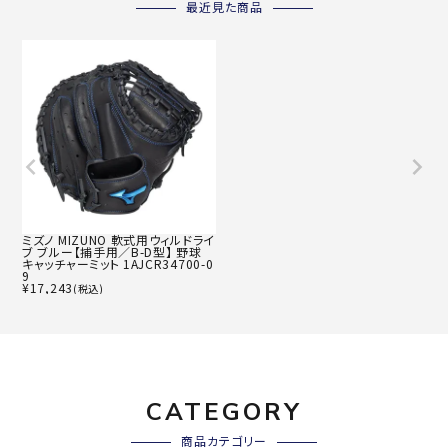
最近見た商品
ミズノ MIZUNO 軟式用ウィルドライ
ブ ブルー【捕手用／B-D型】 野球
キャッチャーミット 1AJCR34700-0
9
¥
17,243
(税込)
CATEGORY
商品カテゴリー