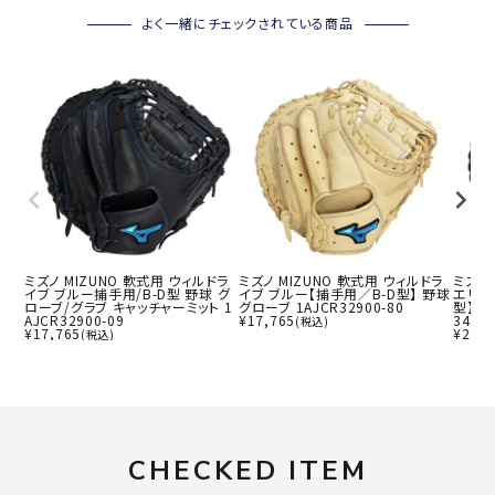
よく一緒にチェックされている商品
ミズノ MIZUNO 軟式用 ウィルドラ
ミズノ MIZUNO 軟式用 ウィルドラ
ミズノ
イブ ブルー捕手用/B-D型 野球 グ
イブ ブルー【捕手用／B-D型】 野球
エリート
ローブ/グラブ キャッチャーミット 1
グローブ 1AJCR32900-80
型】 野
AJCR32900-09
¥
17,765
34300
(税込)
¥
17,765
¥
29,2
(税込)
CHECKED ITEM