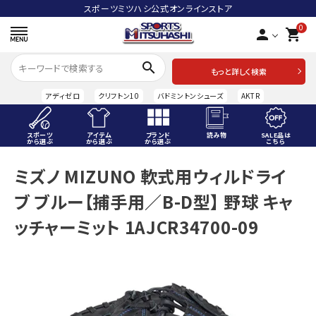
スポーツミツハシ公式オンラインストア
0
person
shopping_cart
search
もっと詳しく検索
アディゼロ
クリフトン10
バドミントンシューズ
AKTR
スポーツ
アイテム
ブランド
読み物
SALE品は
から選ぶ
から選ぶ
から選ぶ
こちら
ACCOUNT MENU
ミズノ MIZUNO 軟式用ウィルドライ
ようこそ ゲスト 様
ブ ブルー【捕手用／B-D型】 野球 キャ
meeting_room
person
ログイン
会員登録
ッチャーミット 1AJCR34700-09
スポーツから選ぶ
アイテムから選ぶ