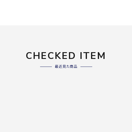
ライ
ソックス
その
その他アクセサリー
Wacoa
Wilso
Ws
l CW-X
n
io
CHECKED ITEM
最近見た商品
ZETT