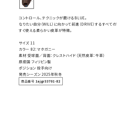
バト
コントロール、テクニックが磨けるBLUE。
バドミント
なりたい自分（WILL）に向かって前進（DRIVE）するすべて
ストリングス
すぐ使える柔らかい皮革が特徴。
バドミント
サイズ 11
バドミント
カラー 82：マホガニー
シャトル
素材 受球面／背面：クレストハイド（天然皮革：牛革）
グリップテ
原産国 フィリピン製
バッグ
ポジション 投手向け
発売シーズン 2025年秋冬
ソックス
商品番号
1ajgr33701-82
その他アク
ハン
ハンドボー
ハンドボー