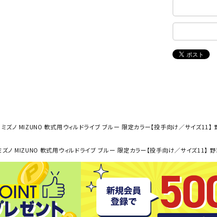
ンドボール）
ヘッドギア（ラグビー）
スク
セサリー
ソックス
スイ
NEUT
New
NI
その他アクセサリー
ゴー
RALW
Balan
ORKS
ce
その
マリ
ON
ONYO
P
ーキング
フィットネス・ヨガ
NE
LT
ミズノ MIZUNO 軟式用ウィルドライブ ブルー 限定カラー【投手向け／サイズ11】 野球
ーキングシューズ
ヨガウェア
トレ
ズノ MIZUNO 軟式用ウィルドライブ ブルー 限定カラー【投手向け／サイズ11】 野球 
ウォーキングシューズ
ヨガマット
健康
セサリー
ヨガアクセサリー
Rawli
Real
Re
ダンス・フィットネスウェア
ngs
Stone
ou
ダンス・フィットネスシューズ
インナーウェア