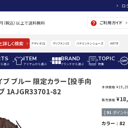
ロ
ご利用ガイド
help
00円（税込）以上で送料無料
と詳しく検索
アディゼロ
クリフトン10
バドミントンシューズ
AKTR
RTS
ITEM
BRAND
TOPIC
から選ぶ
アイテムから選ぶ
ブランドから選ぶ
特集
ライブ ブルー 限定カラー【投手向
メンズアパレル
サッカー・フットサル
ウィメンズアパレル
¥
19,2
本体価格
1AJGR33701-82
パイク・シューズ
トップス
サッカースパイク
トップス
硬式
¥
18
adidas
AIGLE
A
販売価格
シューズアクセサリー
ジャケット・アウター
ジュニアサッカースパイク
ジャケット・アウター
軟式
[
91
ポイント
メンズ・ユニセックスウ
ボトムス・パンツ
トレーニングシューズ
ボトムス・パンツ
少年
その他ウェア
ジュニアレーニングシューズ
その他ウェア
ソフ
カラー
82
ウィメンズウェア