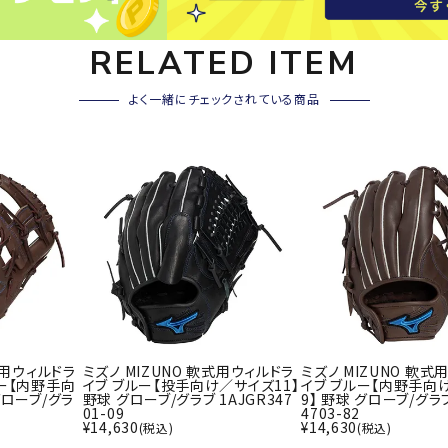
その他アクセサリー
SAYSK
Sondi
SP
RELATED ITEM
Y
co
O
よく一緒にチェックされている商品
トレーニング・ジム/カジ
・格闘技
ュアル
キャ
メンズウェア
クー
suria
SVOL
S
ウィメンズウェア
技小物
クッ
ME
S
キッズウェア
シュ
コンプレッションウェア
テー
インナーウェア
テー
シューズ
テン
ジュニアシューズ
バー
式用ウィルドラ
ミズノ MIZUNO 軟式用ウィルドラ
ミズノ MIZUNO 軟式
ブーツ・サンダル
ラー【内野手向
イブ ブルー【投手向け／サイズ11】
イブ ブルー【内野手向
TRIGG
uhlsp
U
バッ
グローブ/グラ
野球 グローブ/グラブ 1AJGR347
9】 野球 グローブ/グラブ
バッグ
01-09
4703-82
ERPOI
ort
O
ベッ
¥
14,630
¥
14,630
(税込)
(税込)
NT
キャップ