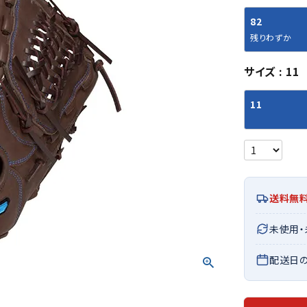
シューズアクセサリー
硬式
ソックス
82
フットボールサンダル
軟式
Babol
BIKE
B
残りわずか
セサリー
at
ER
サッカーウェア
少年
シューズ
バッグ
ジュニアサッカーウェア
ソフ
サイズ
11
レプリカ商品
野球
メンズランニング
バックパック
ジュニアレプリカ商品
少年
11
ウイメンズランニング
トートバッグ
サッカーボール
野球
ジュニアランニング
ショルダーバッグ
CEP
Chaco
C
フットサルボール
ジュ
サッカースパイク
ボディー・ウエストバッグ
tt
pi
サッカーバッグ
ユニ
ジュニアサッカースパイク
ダッフル・ボストンバッグ
その他アクセサリー
バッ
サッカー・フットサルトレーニン
テニスバッグ
送料無
イン
グシューズ
その他バッグ
その
ジュニアサッカー・フットサルト
DESC
FINTA
Fo
未使用
レーニングシューズ
バッ
ENTE
e
野球スパイク・シューズ
配送日
メン
少年野球スパイク・シューズ
ソッ
バスケットボールシューズ
その