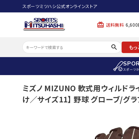
スポーツミツハシ公式オンラインストア
card_giftcard
送料無料
6,6
search
もっ
SPO
スポーツ
ACCOUNT MENU
ミズノ MIZUNO 軟式用ウィルド
陸上
ようこそ ゲスト 様
け／サイズ11】 野球 グローブ/グラブ 
陸上競技ス
meeting_room
person
ログイン
会員登録
陸上競技用
陸上競技用
スポーツから選ぶ
ェア
アイテムから選ぶ
陸上競技用