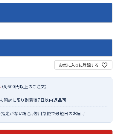
バット
ストリングス・ガット（ソフトテニス）
サポーター・テーピング
バット
グリップテープ
タオル
UTT
CANT
CAPT
ccilu
FLY
ERBU
AIN
軟式バット
エッジガード
ソックス
帽子
RY
STAG
トボール用バット
テニスシューズ
スパイク・シューズ
テニスバッグ
ランニング・陸上ソックス
キャップ
野球スパイク・シューズ
テニスウェア
テニス・バドミントンソックス
ハット
ウェア
キャップ・バイザー
野球ソックス
サンバイザー
ham
Colum
CONV
DA
ニア野球ウェア
ソックス
バスケットソックス
ニット帽・ビーニー
お気に入りに登録する
on
bia
ERSE
MISS
フォーム・練習着
ボール（テニス）
バレーボールソックス
その他キャップ
ティング手袋
その他アクセサリー
トレッキングソックス
料
（6,600円以上のご注文）
ナーグローブ（守備用手袋）
ラグビーソックス
他手袋
トレーニング・ジム・カジュアル
xfir
G-FIT
gol.
GOSE
・未開封に限り到着後7日以内返品可
グ・ケース
N
の指定がない場合、佐川急便で最短日のお届け
テナンス用品
クス・ストッキング
他アクセサリー