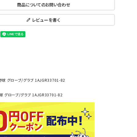
商品についてのお問い合わせ
ール水着
ジュニアランニングシューズ
ムキャップ
ランニングウェア
KE
Nittak
Ocean
ogaw
レビューを書く
グル
ランニングタイツ
u
Pacifi
a tent
c
他アクセサリー
ランニングソックス
ンスポーツ
ランニングキャップ
ランニングバッグ・ポーチ
その他アクセサリー
ENA
phite
Prince
PUMA
トレーニング用品
アウトドア
Y
n
 グローブ/グラブ 1AJGR33701-82
ーニング用品
メンズアウトドアウェア
グローブ/グラブ 1AJGR33701-82
グッズ
ウィメンズアウトドアウェア
キッズ・ベビーアウトドアウェア
efT
RUST
ryka
SALO
アウトドアシューズ
rer
Y
MON
トレッキングシューズ
帽子