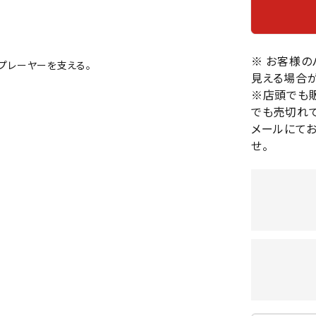
バレーボールシューズ
HEAD
HELLY
H
ミントン
卓球
テニスシューズ
HANS
EN
バドミントンシューズ
ンラケット
卓球ラケット
※ お客様
バス
のプレーヤーを支える。
フィットネスシューズ
見える場合が
・ガット
ラバー
バス
陸上スパイク・シューズ
※店頭でも
ンシューズ
卓球シューズ
レプ
でも売切れて
ハンドボールシューズ
ンウェア
卓球ウェア
ボー
メールにて
LI-
LUXIL
LU
ウォーキング・トレッキングシュ
ボール（卓球）
ボー
せ。
NING
ON
O
ーズ
ープ
その他アクセサリー
ソッ
A
アウトドアシューズ
卓球台
その
トレーニング・ジム・カジュアル
キッズカジュアル
セサリー
スイム・競泳
MIKAN
MIKAS
ミ
ドボール
ラグビー
サンダル
O
A
シ
ジ
ルシューズ
ラグビースパイク・シューズ
競泳
ルウェア
ラグビーウェア
フィ