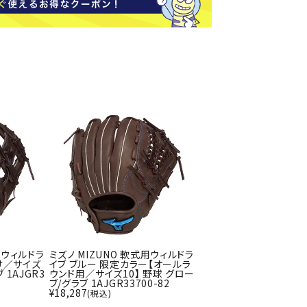
ソックス
バッグ
AZI
Speed
SSK
Super
o
Natur
その他アクセサリー
al
キャンプ用品
リー・コンテナ
ラー・ジャグ
WAN
Tasm
Tecnif
THE
キングウェア
ania
ibre
NORT
ラフ・寝具
Surf
H
FACE
ブル・チェア関連
ブルウェア
ト・タープ用品
ベキュー・焚き火
用ウィルドラ
ミズノ MIZUNO 軟式用ウィルドラ
け／サイズ
イブ ブルー 限定カラー【オールラ
MBR
UNDE
VICTA
VIEW
グ
 1AJGR3
ウンド用／サイズ10】 野球 グロー
ブ/グラブ 1AJGR33700-82
R
S
ト・マット・シート
¥
18,287
(税込)
ARMO