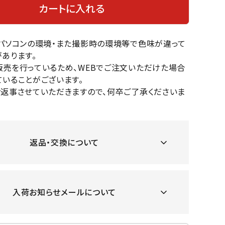
カートに入れる
OKA
hum
JFIT
le coq
バスケットボール
バレーボール
mel
sporti
f
のパソコンの環境・また撮影時の環境等で色味が違って
ケットボールシューズ
バレーボールシューズ
あります。
ケットボールウェア
バレーボールウェア
販売を行っているため、WEBでご注文いただけた場合
リカウェア・グッズ
バレーボール用サポーター
いることがございます。
ル（バスケットボール）
ボール（バレーボール）
お返事させていただきますので、何卒ご了承くださいま
ZeS
mand
Marbl
Marm
ル用品（バスケットボール）
ボール用品（バレーボール）
MBR
uka
e
ot
クス
ソックス
他アクセサリー
その他アクセサリー
返品・交換について
ツハ
MIZUN
molte
MTG
スイム・競泳
ランニング
オリ
O
n
入荷お知らせメールについて
ナル
水着・練習水着
メンズランニングシューズ
ットネス水着
レディースランニングシューズ