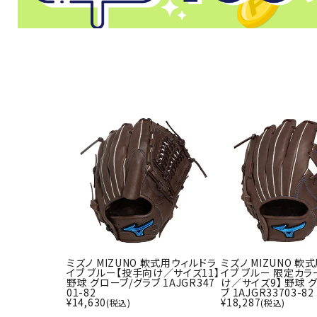
武道
柔道
ボクシング
武道・格闘
ミズノ MIZUNO 軟式用ウィルドラ
ミズノ MIZUNO 軟
イブ ブルー【投手向け／サイズ11】
イブ ブルー 限定カ
野球 グローブ/グラブ 1AJGR347
け／サイズ9】 野球 
01-82
ブ 1AJGR33703-82
¥
14,630
¥
18,287
(税込)
(税込)