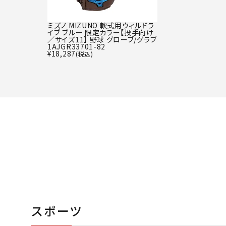
ミズノ MIZUNO 軟式用ウィルドラ
イブ ブルー 限定カラー【投手向け
／サイズ11】 野球 グローブ/グラブ
1AJGR33701-82
¥
18,287
(税込)
スポーツ