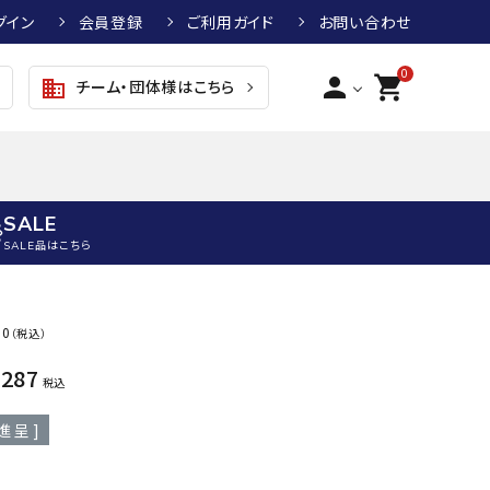
グイン
会員登録
ご利用ガイド
お問い合わせ
0
person
shopping_cart
チーム・団体様はこちら
business
SALE
SALE品はこちら
野球
キッズアパレル
テニス
その他アクセサリー
50
（税込）
グラブ・ミット
トップス
硬式テニスラケット
ボール
,287
KTR
arena
asics
ATHL
税込
グラブ・ミット
ジャケット・アウター
ジュニア硬式テニスラケット
季節対策商品
ETA
進呈 ]
野球グラブ・ミット
ボトムス・パンツ
ソフトテニスラケット
健康グッズ
トボール用グラブ・ミット
その他ウェア
ストリングス・ガット（テニス）
ヨガマット