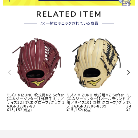
RELATED ITEM
よく一緒にチェックされている商品
ミズノ MIZUNO 軟式用MZ Softer
ミズノ MIZUNO 軟式用MZ Softer
ミズノ
(エムジーソフター)【外野手向け／
(エムジーソフター)【オールラウンド
ブ ブ
サイズ12】 野球 グローブ/グラブ 1
用／サイズ10】 野球 グローブ/グラ
野球 グ
AJGR33807-83
ブ 1AJGR33800-8009
3-805
¥
15,152
¥
15,152
¥
14,6
(税込)
(税込)