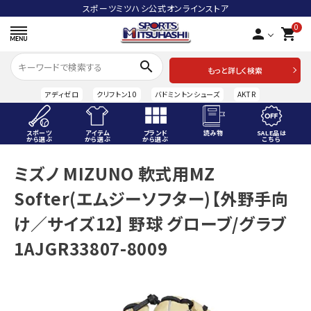
スポーツミツハシ公式オンラインストア
0
person
shopping_cart
search
もっと詳しく検索
アディゼロ
クリフトン10
バドミントンシューズ
AKTR
スポーツ
アイテム
ブランド
読み物
SALE品は
から選ぶ
から選ぶ
から選ぶ
こちら
ACCOUNT MENU
ミズノ MIZUNO 軟式用MZ
ようこそ ゲスト 様
Softer(エムジーソフター)【外野手向
meeting_room
person
ログイン
会員登録
け／サイズ12】 野球 グローブ/グラブ
1AJGR33807-8009
スポーツから選ぶ
アイテムから選ぶ