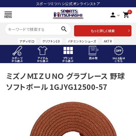
スポーツミツハシ公式オンラインストア
0
person
shopping_cart
search
もっと詳しく検索
アディゼロ
クリフトン10
バドミントンシューズ
AKTR
スポーツ
アイテム
ブランド
読み物
SALE品は
から選ぶ
から選ぶ
から選ぶ
こちら
ACCOUNT MENU
ミズノ ＭＩＺＵＮＯ グラブレース 野球
ようこそ ゲスト 様
ソフトボール 1GJYG12500-57
meeting_room
person
ログイン
会員登録
スポーツから選ぶ
アイテムから選ぶ