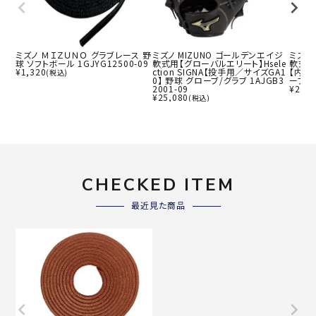
ミズノ ＭＩＺＵＮＯ グラブレース 野
ミズノ MIZUNO ゴールデンエイジ
ミズノ
球 ソフトボール 1GJYG12500-09
軟式用【グローバルエリート】Hsele
軟式用
¥
1,320
ction SIGNA【投手用／サイズGA1
【内野
(税込)
0】 野球 グローブ/グラブ 1AJGB3
ーブ/グ
2001-09
¥
26,1
¥
25,080
(税込)
CHECKED ITEM
最近見た商品