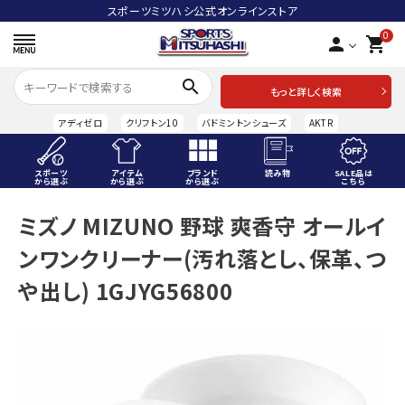
スポーツミツハシ公式オンラインストア
0
person
shopping_cart
search
もっと詳しく検索
アディゼロ
クリフトン10
バドミントンシューズ
AKTR
スポーツ
アイテム
ブランド
読み物
SALE品は
から選ぶ
から選ぶ
から選ぶ
こちら
ACCOUNT MENU
ミズノ MIZUNO 野球 爽香守 オールイ
ようこそ ゲスト 様
ンワンクリーナー(汚れ落とし、保革、つ
meeting_room
person
ログイン
会員登録
や出し) 1GJYG56800
スポーツから選ぶ
アイテムから選ぶ