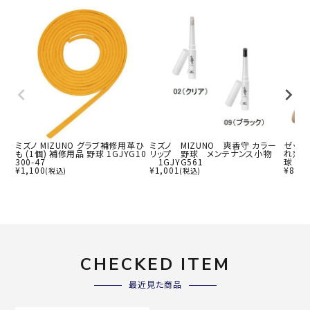
ミズノ MIZUNO グラブ補修用革ひ
ミズノ MIZUNO 爽香守 カラー
ゼット 
も (1個) 補修用品 野球 1GJYG10
リップ 野球 メンテナンス小物
れ落と
300-47
1GJYG561
球 メ
¥
1,100
¥
1,001
¥
880
(税込)
(税込)
CHECKED ITEM
最近見た商品