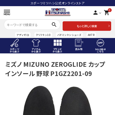
スポーツミツハシ公式オンラインストア
0
person
shopping_cart
search
もっと詳しく検索
アディゼロ
クリフトン10
バドミントンシューズ
AKTR
スポーツ
アイテム
ブランド
読み物
SALE品は
から選ぶ
から選ぶ
から選ぶ
こちら
ACCOUNT MENU
ミズノ MIZUNO ZEROGLIDE カップ
ようこそ ゲスト 様
インソール 野球 P1GZ2201-09
meeting_room
person
ログイン
会員登録
スポーツから選ぶ
アイテムから選ぶ