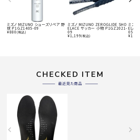
ミズノ MIZUNO シューズリペア 野
ミズノ MIZUNO ZEROGLIDE SHO
ミズノ 
球 P1GZ1405-09
ELACE サッカー 小物 P1GZ2021-
ELAC
¥
880
09
05
(税込)
¥
1,199
¥
1,19
(税込)
CHECKED ITEM
最近見た商品