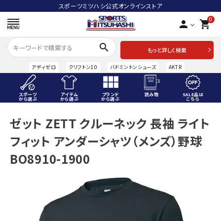
スポーツミツハシ公式オンラインストア
0
person
shopping_cart
search
もっと詳しく検索
アディゼロ
クリフトン10
バドミントンシューズ
AKTR
スポーツ
アイテム
ブランド
読み物
SALE品は
から選ぶ
から選ぶ
から選ぶ
こちら
ACCOUNT MENU
ゼット ZETT クルーネック 長袖 ライト
ようこそ ゲスト 様
フィット アンダーシャツ（メンズ）野球
meeting_room
person
ログイン
会員登録
BO8910-1900
スポーツから選ぶ
アイテムから選ぶ