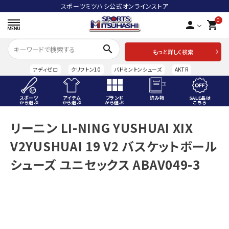
スポーツミツハシ公式オンラインストア
0
person
shopping_cart
search
もっと詳しく検索
アディゼロ
クリフトン10
バドミントンシューズ
AKTR
スポーツ
アイテム
ブランド
読み物
SALE品は
から選ぶ
から選ぶ
から選ぶ
こちら
ACCOUNT MENU
リーニン LI-NING YUSHUAI XIX
ようこそ ゲスト 様
V2YUSHUAI 19 V2 バスケットボール
meeting_room
person
ログイン
会員登録
シューズ ユニセックス ABAV049-3
スポーツから選ぶ
アイテムから選ぶ