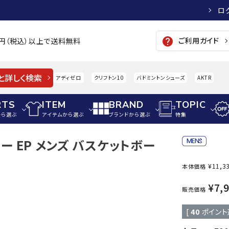
ロ
ご利用ガイド
help
00円（税込）以上で送料無料
と詳しく検索
アディゼロ
クリフトン10
バドミントンシューズ
AKTR
RTS
ITEM
BRAND
TOPIC
から選ぶ
アイテムから選ぶ
ブランドから選ぶ
特集
デミー EP メンズ バスケットボー
メンズアパレル
サッカー・フットサル
ウィメンズアパレル
¥
11,3
本体価格
パイク・シューズ
トップス
サッカースパイク
トップス
硬式
adidas
AIGLE
A
¥
7,
シューズアクセサリー
ジャケット・アウター
ジュニアサッカースパイク
ジャケット・アウター
軟式
販売価格
メンズ・ユニセックスウ
ボトムス・パンツ
トレーニングシューズ
ボトムス・パンツ
少年
[
40
ポイント
その他ウェア
ジュニアレーニングシューズ
その他ウェア
ソフ
ウィメンズウェア