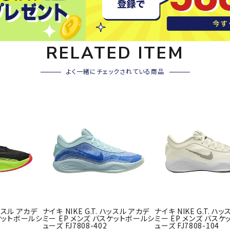
その他アクセサリー
SAYSK
Sondi
SP
Y
co
O
RELATED ITEM
トレーニング・ジム/カジ
・格闘技
ュアル
よく一緒にチェックされている商品
キャ
メンズウェア
クー
suria
SVOL
S
ウィメンズウェア
技小物
クッ
ME
S
キッズウェア
シュ
コンプレッションウェア
テー
インナーウェア
テー
シューズ
テン
ジュニアシューズ
バー
ブーツ・サンダル
TRIGG
uhlsp
U
バッ
バッグ
ハッスル アカデ
ナイキ NIKE G.T. ハッスル アカデ
ナイキ NIKE G.T. ハ
ERPOI
ort
O
ベッ
スケットボールシ
ミー EP メンズ バスケットボールシ
ミー EP メンズ バス
NT
ューズ FJ7808-402
ューズ FJ7808-104
キャップ