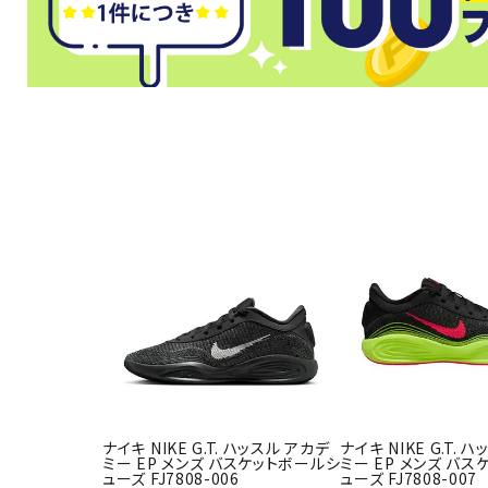
武道
柔道
ボクシング
武道・格闘
ナイキ NIKE G.T. ハッスル アカデ
ナイキ NIKE G.T. 
ミー EP メンズ バスケットボールシ
ミー EP メンズ バ
ューズ FJ7808-006
ューズ FJ7808-007