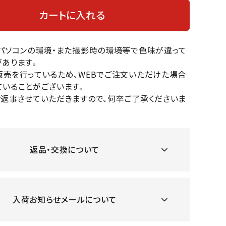
OKA
hum
JFIT
le coq
カートに入れる
バスケットボール
バレーボール
mel
sporti
f
ケットボールシューズ
バレーボールシューズ
のパソコンの環境・また撮影時の環境等で色味が違って
ケットボールウェア
バレーボールウェア
あります。
リカウェア・グッズ
バレーボール用サポーター
販売を行っているため、WEBでご注文いただけた場合
いることがございます。
ル（バスケットボール）
ボール（バレーボール）
ZeS
mand
Marbl
Marm
お返事させていただきますので、何卒ご了承くださいま
ル用品（バスケットボール）
ボール用品（バレーボール）
MBR
uka
e
ot
クス
ソックス
他アクセサリー
その他アクセサリー
返品・交換について
ツハ
MIZUN
molte
MTG
スイム・競泳
ランニング
オリ
O
n
ナル
入荷お知らせメールについて
水着・練習水着
メンズランニングシューズ
ットネス水着
レディースランニングシューズ