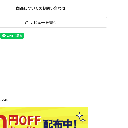
ール水着
ジュニアランニングシューズ
商品についてのお問い合わせ
ムキャップ
ランニングウェア
KE
Nittak
Ocean
ogaw
グル
ランニングタイツ
レビューを書く
u
Pacifi
a tent
c
他アクセサリー
ランニングソックス
ンスポーツ
ランニングキャップ
ランニングバッグ・ポーチ
その他アクセサリー
ENA
phite
Prince
PUMA
トレーニング用品
アウトドア
Y
n
ーニング用品
メンズアウトドアウェア
グッズ
ウィメンズアウトドアウェア
キッズ・ベビーアウトドアウェア
-500
efT
RUST
ryka
SALO
アウトドアシューズ
rer
Y
MON
トレッキングシューズ
帽子