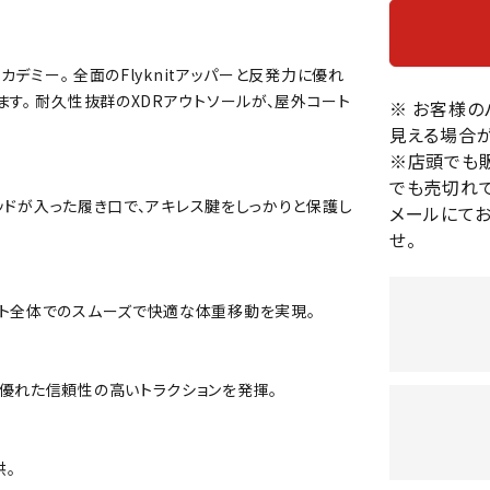
バレーボールシューズ
HEAD
HELLY
H
ミントン
卓球
テニスシューズ
HANS
カデミー。 全面のFlyknitアッパーと反発力に優れ
EN
バドミントンシューズ
ンラケット
卓球ラケット
バス
す。 耐久性抜群のXDRアウトソールが、屋外コート
※ お客様
フィットネスシューズ
・ガット
ラバー
バス
見える場合が
陸上スパイク・シューズ
ンシューズ
卓球シューズ
レプ
※店頭でも
ハンドボールシューズ
でも売切れて
ンウェア
卓球ウェア
ボー
LI-
LUXIL
LU
パッドが入った履き口で、アキレス腱をしっかりと保護し
ウォーキング・トレッキングシュ
メールにて
ボール（卓球）
ボー
NING
ON
O
ーズ
せ。
ープ
その他アクセサリー
ソッ
A
アウトドアシューズ
卓球台
その
トレーニング・ジム・カジュアル
ート全体でのスムーズで快適な体重移動を実現。
キッズカジュアル
セサリー
スイム・競泳
MIKAN
MIKAS
ミ
ドボール
ラグビー
優れた信頼性の高いトラクションを発揮。
サンダル
O
A
シ
ジ
ルシューズ
ラグビースパイク・シューズ
競泳
供。
ルウェア
ラグビーウェア
フィ