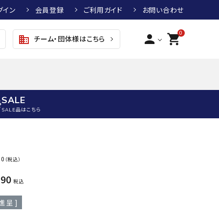
グイン
会員登録
ご利用ガイド
お問い合わせ
0
person
shopping_cart
チーム・団体様はこちら
business
SALE
SALE品はこちら
野球
キッズアパレル
テニス
その他アクセサリー
30
（税込）
グラブ・ミット
トップス
硬式テニスラケット
ボール
KTR
arena
asics
ATHL
990
グラブ・ミット
ジャケット・アウター
ジュニア硬式テニスラケット
季節対策商品
ETA
税込
野球グラブ・ミット
ボトムス・パンツ
ソフトテニスラケット
健康グッズ
進呈 ]
トボール用グラブ・ミット
その他ウェア
ストリングス・ガット（テニス）
ヨガマット