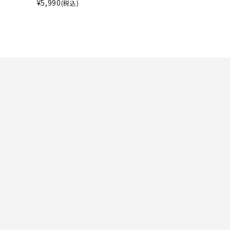
ト・ランタン
¥
5,990
(税込)
UR
他アクセサリー
tud
YASAK
YONEX
ZAMS
A
T