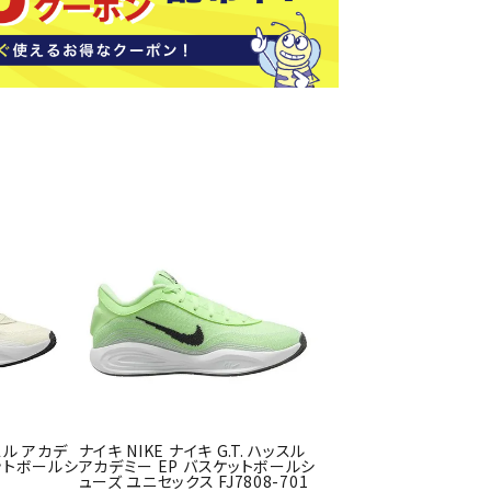
ソックス
バッグ
AZI
Speed
SSK
Super
o
Natur
その他アクセサリー
al
キャンプ用品
リー・コンテナ
ラー・ジャグ
WAN
Tasm
Tecnif
THE
キングウェア
ania
ibre
NORT
ラフ・寝具
Surf
H
FACE
ブル・チェア関連
ブルウェア
ト・タープ用品
ベキュー・焚き火
MBR
UNDE
VICTA
VIEW
グ
ッスル アカデ
ナイキ NIKE ナイキ G.T. ハッスル
R
S
ト・マット・シート
ケットボールシ
アカデミー EP バスケットボールシ
ARMO
ューズ ユニセックス FJ7808-701