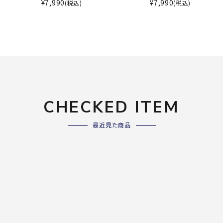
ライ
¥
7,990
¥
7,990
(税込)
(税込)
ソックス
その
その他アクセサリー
Wacoa
Wilso
Ws
l CW-X
n
io
CHECKED ITEM
最近見た商品
ZETT