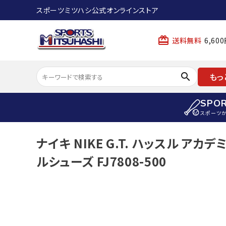
スポーツミツハシ公式オンラインストア
card_giftcard
送料無料
6,6
search
もっ
SPO
スポーツ
ACCOUNT MENU
ナイキ NIKE G.T. ハッスル アカ
陸上
ようこそ ゲスト 様
ルシューズ FJ7808-500
陸上競技ス
meeting_room
person
ログイン
会員登録
陸上競技用
陸上競技用
スポーツから選ぶ
ェア
アイテムから選ぶ
陸上競技用