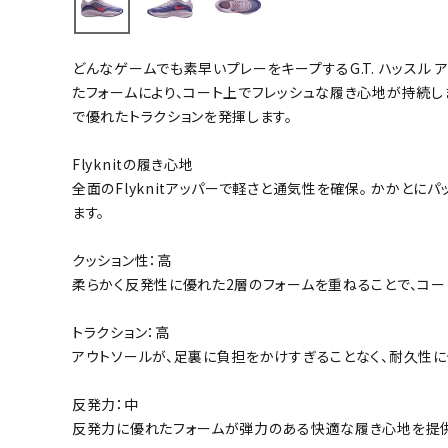
バト
どんなゲームでも素早いプレーをキープするG.T. ハッスル ア
バドミント
たフォームにより、コート上でフレッシュな履き心地が持続しま
ストリングス
で優れたトラクションを発揮します。
バドミント
Flyknitの履き心地
バドミント
全面のFlyknitアッパーで軽さと通気性を確保。 かかとに
シャトル
ます。
グリップテ
バッグ
クッション性：高
柔らかく反発性に優れた2層のフォームを重ねることで、コ
ソックス
その他アク
トラクション：高
ハン
アウトソールが、足裏に負担をかけすぎることなく、耐久性に
反発力：中
ハンドボー
反発力に優れたフォームが弾力のある快適な履き心地を提
ハンドボー