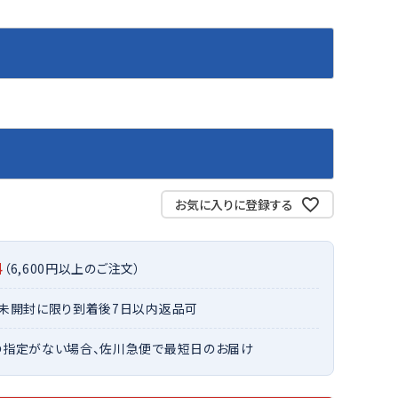
バット
ストリングス・ガット（ソフトテニス）
サポーター・テーピング
バット
グリップテープ
タオル
UTT
CANT
CAPT
ccilu
FLY
ERBU
AIN
軟式バット
エッジガード
ソックス
帽子
RY
STAG
トボール用バット
テニスシューズ
スパイク・シューズ
テニスバッグ
ランニング・陸上ソックス
キャップ
野球スパイク・シューズ
テニスウェア
テニス・バドミントンソックス
ハット
ウェア
キャップ・バイザー
野球ソックス
サンバイザー
ham
Colum
CONV
DA
ニア野球ウェア
ソックス
バスケットソックス
ニット帽・ビーニー
on
bia
ERSE
MISS
お気に入りに登録する
フォーム・練習着
ボール（テニス）
バレーボールソックス
その他キャップ
ティング手袋
その他アクセサリー
トレッキングソックス
ナーグローブ（守備用手袋）
ラグビーソックス
料
（6,600円以上のご注文）
他手袋
トレーニング・ジム・カジュアル
xfir
G-FIT
gol.
GOSE
・未開封に限り到着後7日以内返品可
グ・ケース
N
テナンス用品
の指定がない場合、佐川急便で最短日のお届け
クス・ストッキング
他アクセサリー