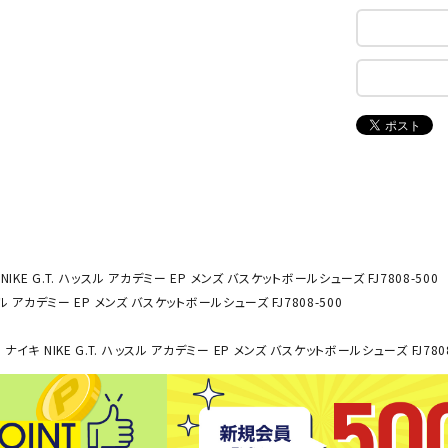
ンドボール）
ヘッドギア（ラグビー）
スク
セサリー
ソックス
スイ
NEUT
New
NI
その他アクセサリー
ゴー
RALW
Balan
ORKS
ce
その
マリ
ON
ONYO
P
ーキング
フィットネス・ヨガ
NE
LT
NIKE G.T. ハッスル アカデミー EP メンズ バスケットボールシューズ FJ7808-500
ーキングシューズ
ヨガウェア
トレ
ッスル アカデミー EP メンズ バスケットボールシューズ FJ7808-500
ウォーキングシューズ
ヨガマット
健康
セサリー
ヨガアクセサリー
ナイキ NIKE G.T. ハッスル アカデミー EP メンズ バスケットボールシューズ FJ7808
Rawli
Real
Re
ダンス・フィットネスウェア
ngs
Stone
ou
ダンス・フィットネスシューズ
インナーウェア