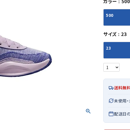
カラー
500
シューズアクセサリー
硬式
ソックス
フットボールサンダル
軟式
Babol
BIKE
B
500
セサリー
at
ER
サッカーウェア
少年
シューズ
バッグ
ジュニアサッカーウェア
ソフ
サイズ
23
レプリカ商品
野球
メンズランニング
バックパック
ジュニアレプリカ商品
少年
ウイメンズランニング
トートバッグ
23
サッカーボール
野球
ジュニアランニング
ショルダーバッグ
CEP
Chaco
C
フットサルボール
ジュ
サッカースパイク
ボディー・ウエストバッグ
tt
pi
サッカーバッグ
ユニ
ジュニアサッカースパイク
ダッフル・ボストンバッグ
その他アクセサリー
バッ
サッカー・フットサルトレーニン
テニスバッグ
イン
グシューズ
その他バッグ
送料無
その
ジュニアサッカー・フットサルト
DESC
FINTA
Fo
未使用
レーニングシューズ
バッ
ENTE
e
野球スパイク・シューズ
メン
配送日
少年野球スパイク・シューズ
ソッ
バスケットボールシューズ
その