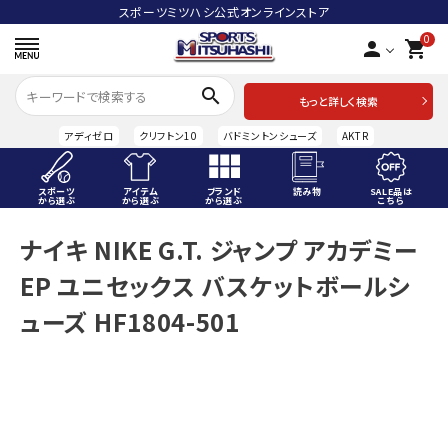
スポーツミツハシ公式オンラインストア
0
person
shopping_cart
search
もっと詳しく検索
アディゼロ
クリフトン10
バドミントンシューズ
AKTR
スポーツ
アイテム
ブランド
読み物
SALE品は
から選ぶ
から選ぶ
から選ぶ
こちら
ACCOUNT MENU
ナイキ NIKE G.T. ジャンプ アカデミー
ようこそ ゲスト 様
EP ユニセックス バスケットボールシ
meeting_room
person
ログイン
会員登録
ューズ HF1804-501
スポーツから選ぶ
アイテムから選ぶ