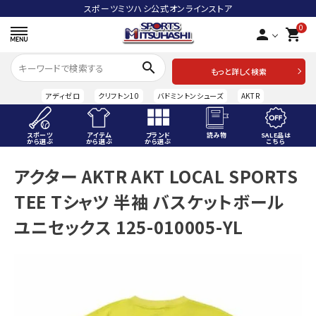
スポーツミツハシ公式オンラインストア
0
person
shopping_cart
search
もっと詳しく検索
アディゼロ
クリフトン10
バドミントンシューズ
AKTR
スポーツ
アイテム
ブランド
読み物
SALE品は
から選ぶ
から選ぶ
から選ぶ
こちら
ACCOUNT MENU
アクター AKTR AKT LOCAL SPORTS
ようこそ ゲスト 様
TEE Tシャツ 半袖 バスケットボール
meeting_room
person
ログイン
会員登録
ユニセックス 125-010005-YL
スポーツから選ぶ
アイテムから選ぶ