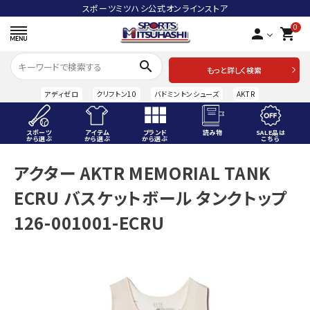
スポーツミツハシ公式オンラインストア
0
person
shopping_cart
search
もっと詳しく検索
アディゼロ
クリフトン10
バドミントンシューズ
AKTR
スポーツ
アイテム
ブランド
読み物
SALE品は
から選ぶ
から選ぶ
から選ぶ
こちら
ACCOUNT MENU
アクター AKTR MEMORIAL TANK
ようこそ ゲスト 様
ECRU バスケットボール タンクトップ
meeting_room
person
ログイン
会員登録
126-001001-ECRU
スポーツから選ぶ
アイテムから選ぶ