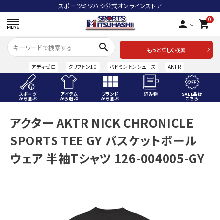
スポーツミツハシ公式オンラインストア
0
person
shopping_cart
search
もっと詳しく検索
アディゼロ
クリフトン10
バドミントンシューズ
AKTR
スポーツ
アイテム
ブランド
読み物
SALE品は
から選ぶ
から選ぶ
から選ぶ
こちら
ACCOUNT MENU
アクター AKTR NICK CHRONICLE
ようこそ ゲスト 様
SPORTS TEE GY バスケットボール
meeting_room
person
ログイン
会員登録
ウェア 半袖Tシャツ 126-004005-GY
スポーツから選ぶ
アイテムから選ぶ