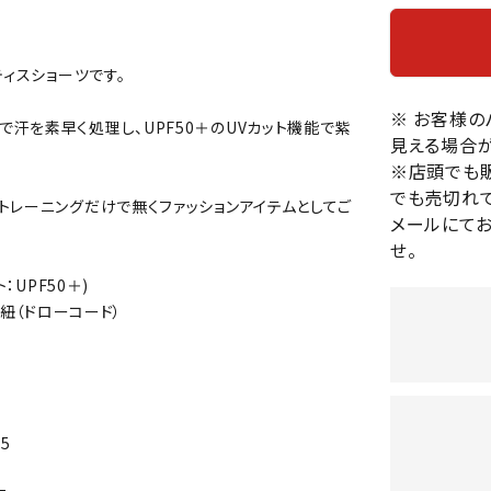
バレーボールシューズ
HEAD
HELLY
H
ミントン
卓球
テニスシューズ
HANS
ティスショーツです。
EN
バドミントンシューズ
ンラケット
卓球ラケット
バス
フィットネスシューズ
※ お客様
・ガット
ラバー
バス
汗を素早く処理し、UPF50＋のUVカット機能で紫
見える場合が
陸上スパイク・シューズ
ンシューズ
卓球シューズ
レプ
※店頭でも
ハンドボールシューズ
ンウェア
卓球ウェア
ボー
でも売切れて
LI-
LUXIL
LU
トレーニングだけで無くファッションアイテムとしてご
ウォーキング・トレッキングシュ
ボール（卓球）
ボー
メールにて
NING
ON
O
ーズ
せ。
ープ
その他アクセサリー
ソッ
A
アウトドアシューズ
卓球台
その
：UPF50＋)
トレーニング・ジム・カジュアル
腰紐（ドローコード）
キッズカジュアル
セサリー
スイム・競泳
MIKAN
MIKAS
ミ
ドボール
ラグビー
サンダル
O
A
シ
ジ
.5
ルシューズ
ラグビースパイク・シューズ
競泳
ルウェア
ラグビーウェア
フィ