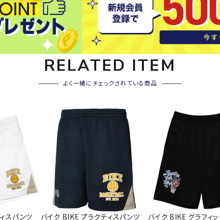
その他アクセサリー
SAYSK
Sondi
SP
Y
co
O
トレーニング・ジム/カジ
・格闘技
RELATED ITEM
ュアル
キャ
よく一緒にチェックされている商品
メンズウェア
クー
suria
SVOL
S
ウィメンズウェア
技小物
クッ
ME
S
キッズウェア
シュ
コンプレッションウェア
テー
インナーウェア
テー
シューズ
テン
ジュニアシューズ
バー
ブーツ・サンダル
TRIGG
uhlsp
U
バッ
バッグ
ERPOI
ort
O
ベッ
NT
キャップ
ティスパンツ
バイク BIKE プラクティスパンツ
バイク BIKE グラフィ