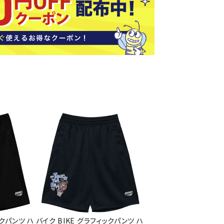
ソックス
バッグ
AZI
Speed
SSK
Super
o
Natur
その他アクセサリー
al
キャンプ用品
リー・コンテナ
ラー・ジャグ
WAN
Tasm
Tecnif
THE
キングウェア
ania
ibre
NORT
ラフ・寝具
Surf
H
FACE
ブル・チェア関連
ブルウェア
ト・タープ用品
ベキュー・焚き火
MBR
UNDE
VICTA
VIEW
グ
R
S
ト・マット・シート
ARMO
ックパンツ ハ
バイク BIKE グラフィックパンツ ハ