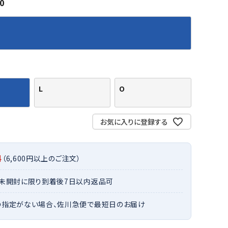
0
バット
ストリングス・ガット（ソフトテニス）
サポーター・テーピング
バット
グリップテープ
タオル
UTT
CANT
CAPT
ccilu
FLY
ERBU
AIN
軟式バット
エッジガード
ソックス
帽子
RY
STAG
トボール用バット
テニスシューズ
スパイク・シューズ
テニスバッグ
ランニング・陸上ソックス
キャップ
野球スパイク・シューズ
テニスウェア
テニス・バドミントンソックス
ハット
L
O
ウェア
キャップ・バイザー
野球ソックス
サンバイザー
ham
Colum
CONV
DA
ニア野球ウェア
ソックス
バスケットソックス
ニット帽・ビーニー
on
bia
ERSE
MISS
フォーム・練習着
ボール（テニス）
お気に入りに登録する
バレーボールソックス
その他キャップ
ティング手袋
その他アクセサリー
トレッキングソックス
ナーグローブ（守備用手袋）
ラグビーソックス
料
（6,600円以上のご注文）
他手袋
トレーニング・ジム・カジュアル
xfir
G-FIT
gol.
GOSE
グ・ケース
・未開封に限り到着後7日以内返品可
N
テナンス用品
の指定がない場合、佐川急便で最短日のお届け
クス・ストッキング
他アクセサリー