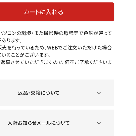
OKA
hum
JFIT
le coq
バスケットボール
バレーボール
カートに入れる
mel
sporti
f
ケットボールシューズ
バレーボールシューズ
のパソコンの環境・また撮影時の環境等で色味が違って
ケットボールウェア
バレーボールウェア
あります。
リカウェア・グッズ
バレーボール用サポーター
販売を行っているため、WEBでご注文いただけた場合
ル（バスケットボール）
ボール（バレーボール）
いることがございます。
ZeS
mand
Marbl
Marm
ル用品（バスケットボール）
ボール用品（バレーボール）
お返事させていただきますので、何卒ご了承くださいま
MBR
uka
e
ot
クス
ソックス
他アクセサリー
その他アクセサリー
返品・交換について
ツハ
MIZUN
molte
MTG
スイム・競泳
ランニング
オリ
O
n
ナル
入荷お知らせメールについて
水着・練習水着
メンズランニングシューズ
ットネス水着
レディースランニングシューズ