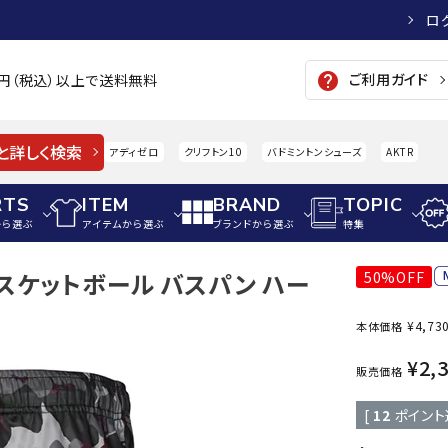
ロ
ご利用ガイド
help
00円（税込）以上で送料無料
と詳しく検索
アディゼロ
クリフトン10
バドミントンシューズ
AKTR
RTS
ITEM
BRAND
TOPIC
から選ぶ
アイテムから選ぶ
ブランドから選ぶ
特集
バスケットボール バスパン ハー
50%OFF
メンズアパレル
サッカー・フットサル
ウィメンズアパレル
¥
4,73
本体価格
パイク・シューズ
トップス
サッカースパイク
トップス
硬式
adidas
AIGLE
A
¥
2,
シューズアクセサリー
ジャケット・アウター
ジュニアサッカースパイク
ジャケット・アウター
軟式
販売価格
メンズ・ユニセックスウ
ボトムス・パンツ
トレーニングシューズ
ボトムス・パンツ
少年
[
12
ポイント
その他ウェア
ジュニアレーニングシューズ
その他ウェア
ソフ
ウィメンズウェア