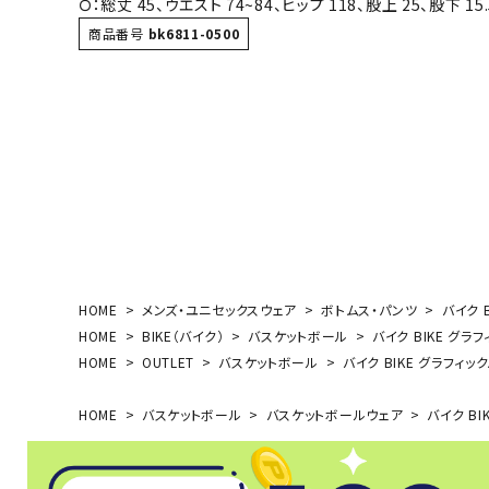
Ｏ：総丈 45、ウエスト 74~84、ヒップ 118、股上 25、股下 15.
ボール（ハ
商品番号
bk6811-0500
その他アク
ウォ
HOME
メンズ・ユニセックスウェア
ボトムス・パンツ
バイク 
メンズウォ
HOME
BIKE（バイク）
バスケットボール
バイク BIKE グラ
ウィメンズ
HOME
OUTLET
バスケットボール
バイク BIKE グラフィッ
その他アク
HOME
バスケットボール
バスケットボールウェア
バイク BI