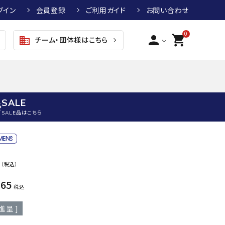
グイン
会員登録
ご利用ガイド
お問い合わせ
0
person
shopping_cart
チーム・団体様はこちら
business
SALE
SALE品はこちら
野球
キッズアパレル
テニス
その他アクセサリー
0
（税込）
グラブ・ミット
トップス
硬式テニスラケット
ボール
KTR
arena
asics
ATHL
365
グラブ・ミット
ジャケット・アウター
ジュニア硬式テニスラケット
季節対策商品
ETA
税込
野球グラブ・ミット
ボトムス・パンツ
ソフトテニスラケット
健康グッズ
進呈 ]
トボール用グラブ・ミット
その他ウェア
ストリングス・ガット（テニス）
ヨガマット