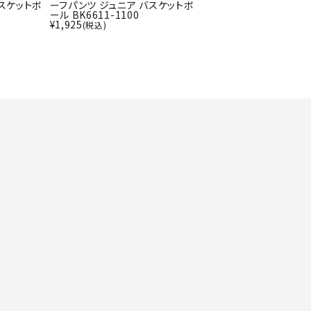
ト・ランタン
スケットボ
ーフパンツ ジュニア バスケットボ
UR
ール BK6611-1100
他アクセサリー
¥
1,925
(税込)
tud
YASAK
YONEX
ZAMS
A
T