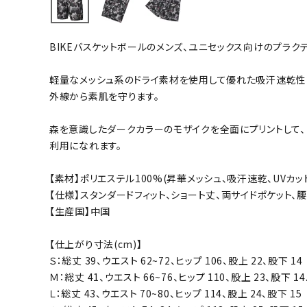
バト
BIKEバスケットボールのメンズ、ユニセックス向けのプラク
バドミント
ストリングス
軽量なメッシュ系のドライ素材を使用して優れた吸汗速乾性で
外線から素肌を守ります。
バドミント
バドミント
森を意識したダークカラーのモザイクを全面にプリントして、
シャトル
利用になれます。
グリップテ
バッグ
【素材】ポリエステル100%(昇華メッシュ、吸汗速乾、UVカット
【仕様】スタンダードフィット、ショート丈、両サイドポケット、
ソックス
【生産国】中国
その他アク
ハン
【仕上がり寸法(cm)】
Ｓ：総丈 39、ウエスト 62~72、ヒップ 106、股上 22、股下 14
Ｍ：総丈 41、ウエスト 66~76、ヒップ 110、股上 23、股下 14
ハンドボー
Ｌ：総丈 43、ウエスト 70~80、ヒップ 114、股上 24、股下 15
ハンドボー