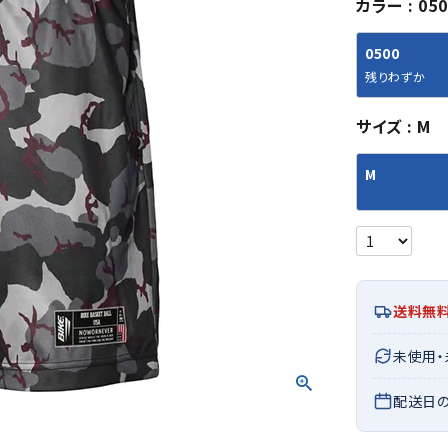
カラー
050
シューズアクセサリー
硬式
ソックス
フットボールサンダル
軟式
Babol
BIKE
B
0500
セサリー
at
ER
サッカーウェア
少年
シューズ
バッグ
残りわずか
ジュニアサッカーウェア
ソフ
レプリカ商品
野球
サイズ
M
メンズランニング
バックパック
ジュニアレプリカ商品
少年
ウイメンズランニング
トートバッグ
M
サッカーボール
野球
ジュニアランニング
ショルダーバッグ
CEP
Chaco
C
フットサルボール
ジュ
サッカースパイク
ボディー・ウエストバッグ
tt
pi
サッカーバッグ
ユニ
ジュニアサッカースパイク
ダッフル・ボストンバッグ
その他アクセサリー
バッ
サッカー・フットサルトレーニン
テニスバッグ
イン
グシューズ
その他バッグ
送料無
その
ジュニアサッカー・フットサルト
DESC
FINTA
Fo
レーニングシューズ
バッ
未使用
ENTE
e
野球スパイク・シューズ
メン
配送日
少年野球スパイク・シューズ
ソッ
バスケットボールシューズ
その