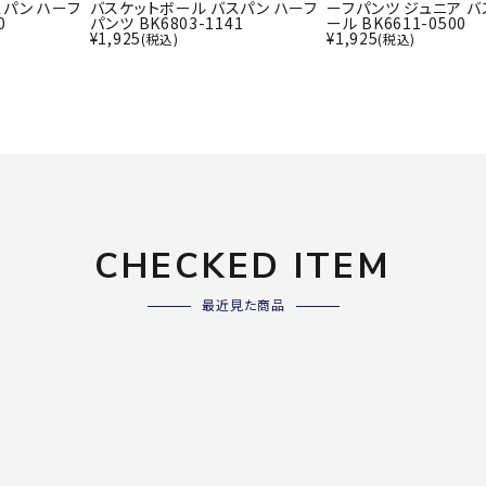
ライ
スパン ハーフ
バスケットボール バスパン ハーフ
ーフパンツ ジュニア バ
ソックス
0
パンツ BK6803-1141
ール BK6611-0500
その
¥
1,925
¥
1,925
(税込)
(税込)
その他アクセサリー
Wacoa
Wilso
Ws
l CW-X
n
io
CHECKED ITEM
ZETT
最近見た商品