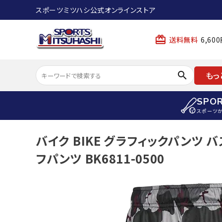
スポーツミツハシ公式オンラインストア
card_giftcard
送料無料
6,6
search
もっ
SPO
スポーツ
ACCOUNT MENU
バイク BIKE グラフィックパンツ 
陸上
ようこそ ゲスト 様
フパンツ BK6811-0500
陸上競技ス
meeting_room
person
ログイン
会員登録
陸上競技用
陸上競技用
スポーツから選ぶ
ェア
アイテムから選ぶ
陸上競技用