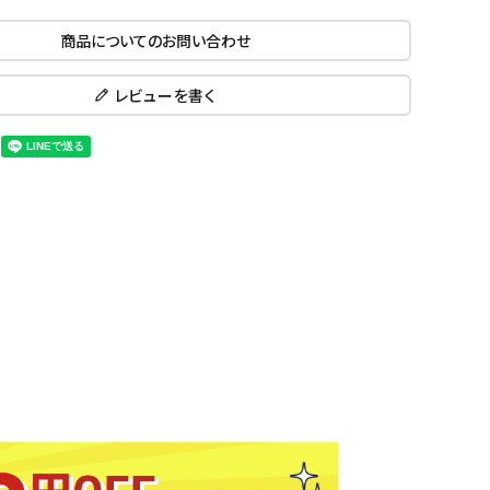
ール水着
ジュニアランニングシューズ
商品についてのお問い合わせ
ムキャップ
ランニングウェア
KE
Nittak
Ocean
ogaw
グル
ランニングタイツ
u
Pacifi
a tent
レビューを書く
c
他アクセサリー
ランニングソックス
ンスポーツ
ランニングキャップ
ランニングバッグ・ポーチ
その他アクセサリー
ENA
phite
Prince
PUMA
トレーニング用品
アウトドア
Y
n
ーニング用品
メンズアウトドアウェア
グッズ
ウィメンズアウトドアウェア
キッズ・ベビーアウトドアウェア
efT
RUST
ryka
SALO
アウトドアシューズ
rer
Y
MON
トレッキングシューズ
帽子