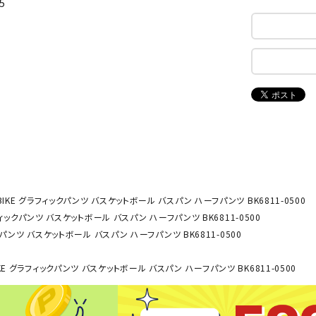
5
ンドボール）
ヘッドギア（ラグビー）
スク
セサリー
ソックス
スイ
NEUT
New
NI
その他アクセサリー
ゴー
RALW
Balan
ORKS
ce
その
マリ
ON
ONYO
P
ーキング
フィットネス・ヨガ
NE
LT
BIKE グラフィックパンツ バスケットボール バスパン ハーフパンツ BK6811-0500
ーキングシューズ
ヨガウェア
トレ
フィックパンツ バスケットボール バスパン ハーフパンツ BK6811-0500
ウォーキングシューズ
ヨガマット
健康
クパンツ バスケットボール バスパン ハーフパンツ BK6811-0500
セサリー
ヨガアクセサリー
Rawli
Real
Re
ダンス・フィットネスウェア
ngs
Stone
ou
KE グラフィックパンツ バスケットボール バスパン ハーフパンツ BK6811-0500
ダンス・フィットネスシューズ
インナーウェア