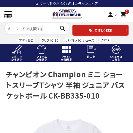
スポーツミツハシ公式オンラインストア
0
person
shopping_cart
search
もっと詳しく検索
アディゼロ
クリフトン10
バドミントンシューズ
AKTR
スポーツ
アイテム
ブランド
読み物
SALE品は
から選ぶ
から選ぶ
から選ぶ
こちら
ACCOUNT MENU
チャンピオン Champion ミニ ショー
ようこそ ゲスト 様
トスリーブTシャツ 半袖 ジュニア バス
meeting_room
person
ログイン
会員登録
ケットボール CK-BB335-010
スポーツから選ぶ
アイテムから選ぶ