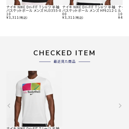
ナイキ NIKE Dri-FIT Tシャツ 半袖
ナイキ NIKE Dri-FIT Tシャツ 半袖
ナイキ 
バスケットボール メンズ HJ3355-0
バスケットボール メンズ HF6212-1
ル Tシ
10
00
10
¥
3,311
¥
3,311
¥
4,07
(税込)
(税込)
CHECKED ITEM
最近見た商品
ナイキ NIKE Dri-FIT Tシャツ 半袖