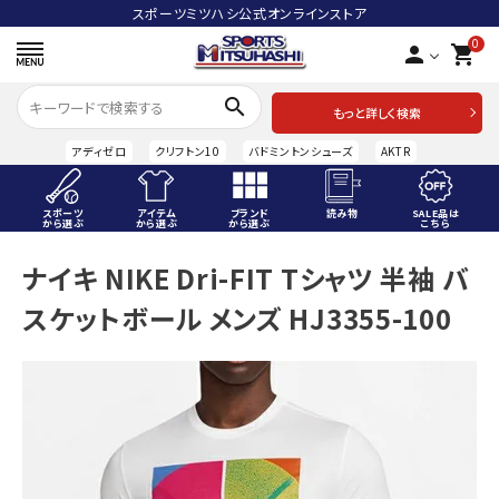
スポーツミツハシ公式オンラインストア
0
person
shopping_cart
search
もっと詳しく検索
アディゼロ
クリフトン10
バドミントンシューズ
AKTR
スポーツ
アイテム
ブランド
読み物
SALE品は
から選ぶ
から選ぶ
から選ぶ
こちら
ACCOUNT MENU
ナイキ NIKE Dri-FIT Tシャツ 半袖 バ
ようこそ ゲスト 様
スケットボール メンズ HJ3355-100
meeting_room
person
ログイン
会員登録
スポーツから選ぶ
アイテムから選ぶ