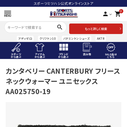
スポーツミツハシ公式オンラインストア
0
person
shopping_cart
search
もっと詳しく検索
アディゼロ
クリフトン10
バドミントンシューズ
AKTR
スポーツ
アイテム
ブランド
読み物
SALE品は
から選ぶ
から選ぶ
から選ぶ
こちら
ACCOUNT MENU
カンタベリー CANTERBURY フリース
ようこそ ゲスト 様
ネックウォーマー ユニセックス
meeting_room
person
ログイン
会員登録
AA025750-19
スポーツから選ぶ
アイテムから選ぶ