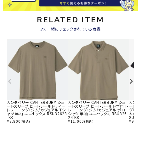
RELATED ITEM
よく一緒にチェックされている商品
カンタベリー CANTERBURY ショ
カンタベリー CANTERBURY ショ
カンタベ
ートスリーブ ヒートシールドティー
ートスリーブ ヒートシールドポロ ト
ートス
トレーニング・ジム/カジュアル Tシ
レーニング・ジム/カジュアル ポロ
グビー
ャツ 半袖 ユニセックス RSU32623
シャツ 半袖 ユニセックス RSU326
ム/カ
-KK
24-KK
SU326
¥
8,800
¥
11,000
¥
9,90
(税込)
(税込)