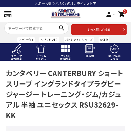
スポーツミツハシ公式オンラインストア
0
person
shopping_cart
search
もっと詳しく検索
アディゼロ
クリフトン10
バドミントンシューズ
AKTR
スポーツ
アイテム
ブランド
読み物
SALE品は
から選ぶ
から選ぶ
から選ぶ
こちら
ACCOUNT MENU
カンタベリー CANTERBURY ショート
ようこそ ゲスト 様
スリーブ イングランドタイプラグビー
meeting_room
person
ログイン
会員登録
ジャージー トレーニング・ジム/カジュ
アル 半袖 ユニセックス RSU32629-
スポーツから選ぶ
KK
アイテムから選ぶ