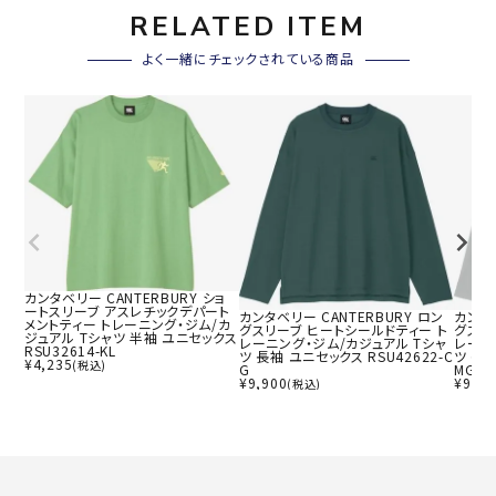
RELATED ITEM
よく一緒にチェックされている商品
カンタベリー CANTERBURY ショ
ートスリーブ アスレチックデパート
カンタベリー CANTERBURY ロン
カンタベ
メントティー トレーニング・ジム/カ
グスリーブ ヒートシールドティー ト
グスリ
ジュアル Tシャツ 半袖 ユニセックス
レーニング・ジム/カジュアル Tシャ
レーニ
RSU32614-KL
ツ 長袖 ユニセックス RSU42622-C
ツ 長袖
¥
4,235
(税込)
G
MG
¥
9,900
¥
9,90
(税込)