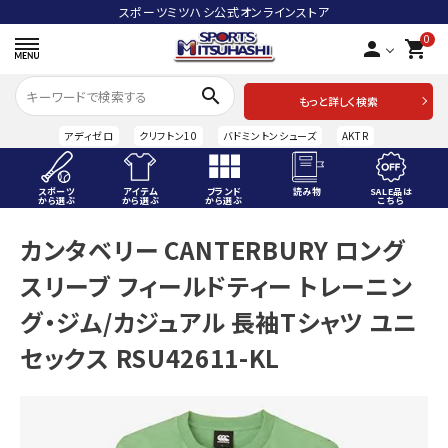
スポーツミツハシ公式オンラインストア
0
person
shopping_cart
search
もっと詳しく検索
アディゼロ
クリフトン10
バドミントンシューズ
AKTR
スポーツ
アイテム
ブランド
読み物
SALE品は
から選ぶ
から選ぶ
から選ぶ
こちら
ACCOUNT MENU
カンタベリー CANTERBURY ロング
ようこそ ゲスト 様
スリーブ フィールドティー トレーニン
meeting_room
person
ログイン
会員登録
グ・ジム/カジュアル 長袖Tシャツ ユニ
セックス RSU42611-KL
スポーツから選ぶ
アイテムから選ぶ