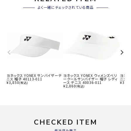
よく一緒にチェックされている商品
ヨネックス YONEX サンバイザーテ
ヨネックス YONEX ウィメンズベリ
ヨネッ
ニス 帽子 40113-011
ークールサンバイザー 帽子 レディ
ニス 4
¥
3,850
ース テニス 40036-011
¥
3,52
(税込)
¥
2,860
(税込)
CHECKED ITEM