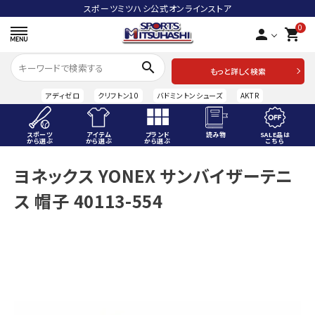
スポーツミツハシ公式オンラインストア
0
person
shopping_cart
search
もっと詳しく検索
アディゼロ
クリフトン10
バドミントンシューズ
AKTR
スポーツ
アイテム
ブランド
読み物
SALE品は
から選ぶ
から選ぶ
から選ぶ
こちら
ACCOUNT MENU
ヨネックス YONEX サンバイザーテニ
ようこそ ゲスト 様
ス 帽子 40113-554
meeting_room
person
ログイン
会員登録
スポーツから選ぶ
アイテムから選ぶ