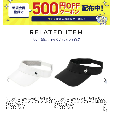
RELATED ITEM
よく一緒にチェックされている商品
ルコック le coq sportif FAN AIRサ
ルコック le coq sportif FAN AIRサ
ルコック 
ンバイザー テニス レディ-ス LN5S
ンバイザー テニス レディース LN5S
シュポ
CP50L-WHNV
CP50L-BKWH
帽子 ウ
¥
4,290
¥
4,290
H
(税込)
(税込)
¥
4,62