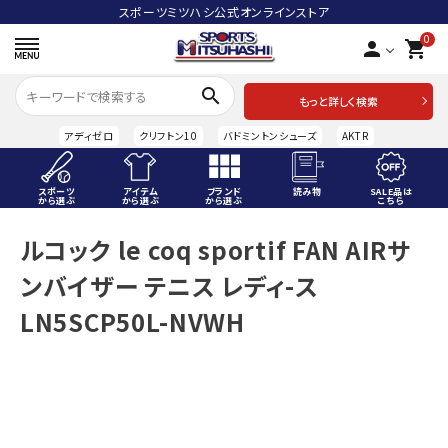
スポーツミツハシ公式オンラインストア
0
person
shopping_cart
search
もっと詳しく検索
アディゼロ
クリフトン10
バドミントンシューズ
AKTR
スポーツ
アイテム
ブランド
読み物
SALE品は
から選ぶ
から選ぶ
から選ぶ
こちら
ACCOUNT MENU
ルコック le coq sportif FAN AIRサ
ようこそ ゲスト 様
ンバイザー テニス レディ-ス
meeting_room
person
ログイン
会員登録
LN5SCP50L-NVWH
スポーツから選ぶ
アイテムから選ぶ