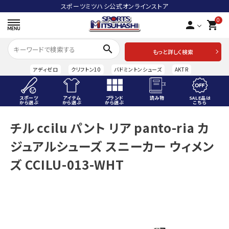
スポーツミツハシ公式オンラインストア
0
person
shopping_cart
search
もっと詳しく検索
アディゼロ
クリフトン10
バドミントンシューズ
AKTR
スポーツ
アイテム
ブランド
読み物
SALE品は
から選ぶ
から選ぶ
から選ぶ
こちら
ACCOUNT MENU
チル ccilu パント リア panto-ria カ
ようこそ ゲスト 様
ジュアルシューズ スニーカー ウィメン
meeting_room
person
ログイン
会員登録
ズ CCILU-013-WHT
スポーツから選ぶ
アイテムから選ぶ