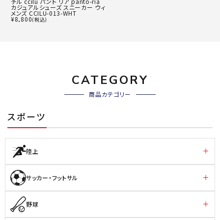
チル ccilu パント リア panto-ria
カジュアルシューズ スニーカー ウィ
メンズ CCILU-013-WHT
¥
8,800
(税込)
CATEGORY
商品カテゴリー
スポーツ
陸上
サッカー・フットサル
野球