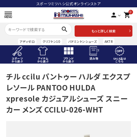
スポーツミツハシ公式オンラインストア
0
person
shopping_cart
search
もっと詳しく検索
アディゼロ
クリフトン10
バドミントンシューズ
AKTR
スポーツ
アイテム
ブランド
読み物
SALE品は
から選ぶ
から選ぶ
から選ぶ
こちら
ACCOUNT MENU
チル ccilu パントゥー ハルダ エクスプ
ようこそ ゲスト 様
レソール PANTOO HULDA
meeting_room
person
ログイン
会員登録
xpresole カジュアルシューズ スニー
カー メンズ CCILU-026-WHT
スポーツから選ぶ
アイテムから選ぶ