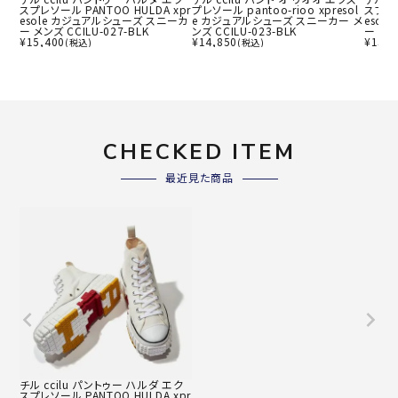
スプレソール PANTOO HULDA xpr
プレソール pantoo-rioo xpresol
スプレソ
esole カジュアルシューズ スニーカ
e カジュアルシューズ スニーカー メ
esol
ー メンズ CCILU-027-BLK
ンズ CCILU-023-BLK
ー ウィ
¥
15,400
¥
14,850
¥
15,4
(税込)
(税込)
CHECKED ITEM
最近見た商品
チル ccilu パントゥー ハルダ エク
スプレソール PANTOO HULDA xpr