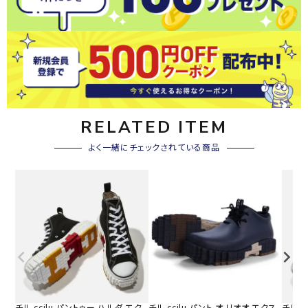
RELATED ITEM
よく一緒にチェックされている商品
チル ccilu パントゥー ハルダ エク
チル ccilu パント オ リオオ エクス
チル c