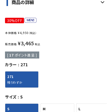
商品の詳細
30%OFF
¥
4,950
本体価格
（税込）
¥
3,465
販売価格
税込
[
17
ポイント進呈 ]
カラー
271
271
残りわずか
サイズ
S
S
M
L