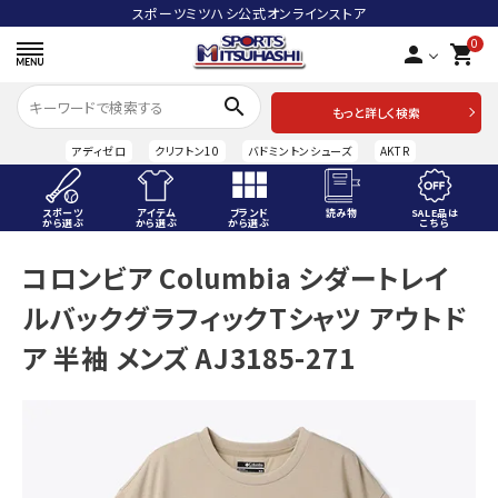
スポーツミツハシ公式オンラインストア
0
person
shopping_cart
search
もっと詳しく検索
アディゼロ
クリフトン10
バドミントンシューズ
AKTR
スポーツ
アイテム
ブランド
読み物
SALE品は
から選ぶ
から選ぶ
から選ぶ
こちら
ACCOUNT MENU
コロンビア Columbia シダートレイ
ようこそ ゲスト 様
ルバックグラフィックTシャツ アウトド
meeting_room
person
ログイン
会員登録
ア 半袖 メンズ AJ3185-271
スポーツから選ぶ
アイテムから選ぶ