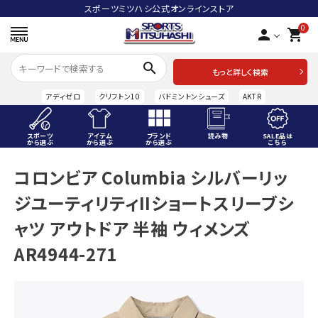
スポーツミツハシ公式オンラインストア
0
person
shopping_cart
search
もっと詳しく検索
アディゼロ
クリフトン10
バドミントンシューズ
AKTR
スポーツ
アイテム
ブランド
読み物
SALE品は
から選ぶ
から選ぶ
から選ぶ
こちら
ACCOUNT MENU
コロンビア Columbia シルバーリッ
ようこそ ゲスト 様
ジユーティリティIIショートスリーブシ
meeting_room
person
ログイン
会員登録
ャツ アウトドア 半袖 ウィメンズ
AR4944-271
スポーツから選ぶ
アイテムから選ぶ