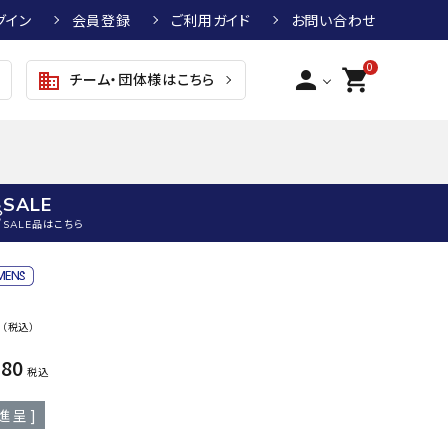
グイン
会員登録
ご利用ガイド
お問い合わせ
0
person
shopping_cart
チーム・団体様はこちら
business
SALE
SALE品はこちら
野球
キッズアパレル
テニス
その他アクセサリー
0
（税込）
グラブ・ミット
トップス
硬式テニスラケット
ボール
KTR
arena
asics
ATHL
080
グラブ・ミット
ジャケット・アウター
ジュニア硬式テニスラケット
季節対策商品
ETA
税込
野球グラブ・ミット
ボトムス・パンツ
ソフトテニスラケット
健康グッズ
進呈 ]
トボール用グラブ・ミット
その他ウェア
ストリングス・ガット（テニス）
ヨガマット