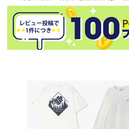
武道
柔道
ボクシング
武道・格闘