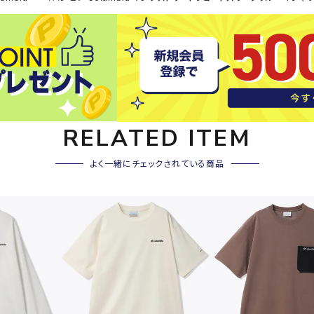
その他アクセサリー
SAYSK
Sondi
SP
Y
co
O
トレーニング・ジム/カジ
・格闘技
ュアル
キャ
メンズウェア
RELATED ITEM
クー
suria
SVOL
S
ウィメンズウェア
技小物
クッ
ME
S
よく一緒にチェックされている商品
キッズウェア
シュ
コンプレッションウェア
テー
インナーウェア
テー
シューズ
テン
ジュニアシューズ
バー
ブーツ・サンダル
TRIGG
uhlsp
U
バッ
バッグ
ERPOI
ort
O
ベッ
NT
キャップ