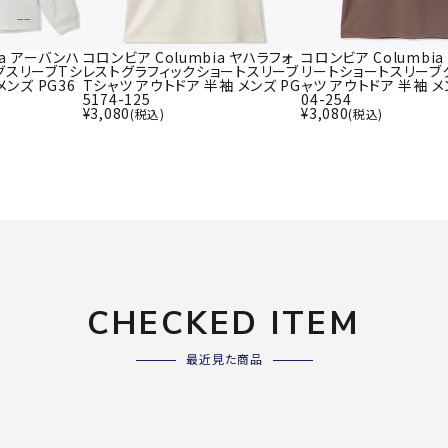
ライ
ソックス
その
その他アクセサリー
ia アーバンハ
コロンビア Columbia ヤハラフォ
コロンビア Columbi
グスリーブTシ
レストグラフィックショートスリーブ
リートショートスリーブ
メンズ PG36
Tシャツ アウトドア 半袖 メンズ PG
ャツ アウトドア 半袖 メ
5174-125
04-254
¥
3,080
¥
3,080
(税込)
(税込)
Wacoa
Wilso
Ws
l CW-X
n
io
ZETT
CHECKED ITEM
最近見た商品