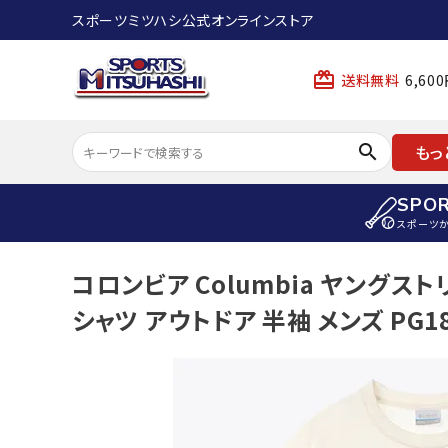
スポーツミツハシ公式オンラインストア
card_giftcard
送料無料
6,6
search
もっ
SPO
スポーツ
ACCOUNT MENU
コロンビア Columbia ヤングス
陸上
ようこそ ゲスト 様
シャツ アウトドア 半袖 メンズ PG18
陸上競技ス
meeting_room
person
ログイン
会員登録
陸上競技用
陸上競技用
スポーツから選ぶ
ェア
アイテムから選ぶ
陸上競技用