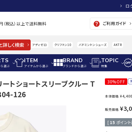
ロ
ご利用ガイド
help
00円（税込）以上で送料無料
と詳しく検索
アディゼロ
クリフトン10
バドミントンシューズ
AKTR
RTS
ITEM
BRAND
TOPIC
から選ぶ
アイテムから選ぶ
ブランドから選ぶ
特集
トリートショートスリーブクルー T
30%OFF
メンズアパレル
サッカー・フットサル
ウィメンズアパレル
04-126
¥
4,40
本体価格
パイク・シューズ
トップス
サッカースパイク
トップス
硬式
adidas
AIGLE
A
¥
3,
シューズアクセサリー
ジャケット・アウター
ジュニアサッカースパイク
ジャケット・アウター
軟式
販売価格
メンズ・ユニセックスウ
ボトムス・パンツ
トレーニングシューズ
ボトムス・パンツ
少年
[
15
ポイント
その他ウェア
ジュニアレーニングシューズ
その他ウェア
ソフ
ウィメンズウェア