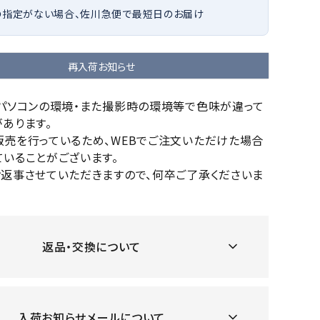
の指定がない場合、佐川急便で最短日のお届け
OKA
hum
JFIT
le coq
バスケットボール
バレーボール
mel
sporti
f
ケットボールシューズ
バレーボールシューズ
再入荷お知らせ
ケットボールウェア
バレーボールウェア
リカウェア・グッズ
バレーボール用サポーター
のパソコンの環境・また撮影時の環境等で色味が違って
あります。
ル（バスケットボール）
ボール（バレーボール）
ZeS
mand
Marbl
Marm
販売を行っているため、WEBでご注文いただけた場合
ル用品（バスケットボール）
ボール用品（バレーボール）
MBR
uka
e
ot
いることがございます。
クス
ソックス
お返事させていただきますので、何卒ご了承くださいま
他アクセサリー
その他アクセサリー
返品・交換について
ツハ
MIZUN
molte
MTG
スイム・競泳
ランニング
オリ
O
n
ナル
水着・練習水着
メンズランニングシューズ
ットネス水着
レディースランニングシューズ
入荷お知らせメールについて