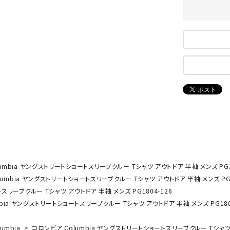
ンドボール）
ヘッドギア（ラグビー）
スク
セサリー
ソックス
スイ
NEUT
New
NI
その他アクセサリー
ゴー
RALW
Balan
ORKS
ce
その
マリ
ON
ONYO
P
ーキング
フィットネス・ヨガ
NE
LT
ーキングシューズ
ヨガウェア
トレ
ウォーキングシューズ
ヨガマット
健康
umbia ヤングストリートショートスリーブクルー Tシャツ アウトドア 半袖 メンズ PG18
セサリー
ヨガアクセサリー
umbia ヤングストリートショートスリーブクルー Tシャツ アウトドア 半袖 メンズ PG1
Rawli
Real
Re
スリーブクルー Tシャツ アウトドア 半袖 メンズ PG1804-126
ダンス・フィットネスウェア
ngs
Stone
ou
bia ヤングストリートショートスリーブクルー Tシャツ アウトドア 半袖 メンズ PG180
ダンス・フィットネスシューズ
インナーウェア
lumbia
コロンビア Columbia ヤングストリートショートスリーブクルー Tシャツ ア