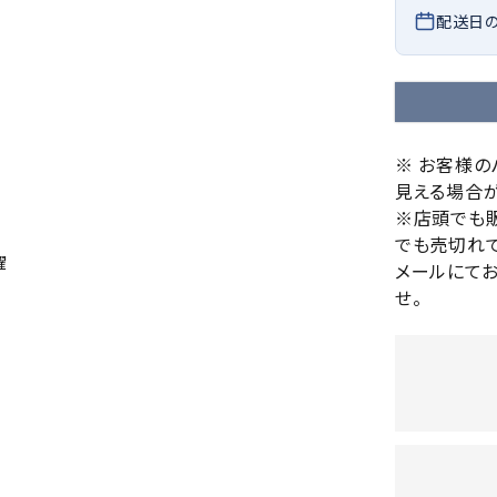
バレーボールシューズ
配送日
HEAD
HELLY
H
ミントン
卓球
テニスシューズ
HANS
EN
バドミントンシューズ
ンラケット
卓球ラケット
バス
フィットネスシューズ
・ガット
ラバー
バス
陸上スパイク・シューズ
ンシューズ
卓球シューズ
レプ
※ お客様
ハンドボールシューズ
見える場合が
ンウェア
卓球ウェア
ボー
LI-
LUXIL
LU
ウォーキング・トレッキングシュ
※店頭でも
ボール（卓球）
ボー
NING
ON
O
ーズ
でも売切れて
ープ
その他アクセサリー
ソッ
A
躍
メールにて
アウトドアシューズ
卓球台
その
せ。
トレーニング・ジム・カジュアル
キッズカジュアル
セサリー
スイム・競泳
MIKAN
MIKAS
ミ
ドボール
ラグビー
サンダル
O
A
シ
ジ
ルシューズ
ラグビースパイク・シューズ
競泳
ルウェア
ラグビーウェア
フィ