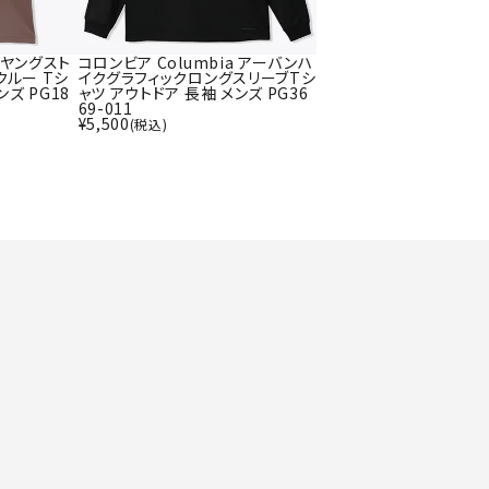
ト・ランタン
UR
他アクセサリー
a ヤングスト
コロンビア Columbia アーバンハ
クルー Tシ
イクグラフィックロングスリーブTシ
ンズ PG18
ャツ アウトドア 長袖 メンズ PG36
69-011
¥
5,500
(税込)
tud
YASAK
YONEX
ZAMS
A
T