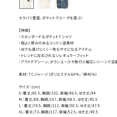
バト
カラバリ豊富、ポケットでコーデを遊ぶ！
バドミント
ストリングス
【特徴】
・スタンダードなポケットＴシャツ
バドミント
・程よく厚みのあるコットン混素材
バドミント
・白でも透けにくく一枚もサマになるアイテム
シャトル
・トレンドに左右されないレギュラーフィット
グリップテ
・アウトドアシーン、タウンユースや旅行と幅広いシーンで活
バッグ
素材：TCジャージ（ポリエステル60％／綿40％）
ソックス
その他アク
サイズ：(cm)
ハン
S：着丈/65.5、胸囲/102、肩幅/46.5、ゆき丈/44
M ：着丈/68、胸囲/107、肩幅/48.5、ゆき丈/45.5
L ：着丈/70.5、胸囲/112、肩幅/50.5、ゆき丈/47.5
ハンドボー
XL：着丈/73、胸囲/117、肩幅/52.5、ゆき丈/49.5
ハンドボー