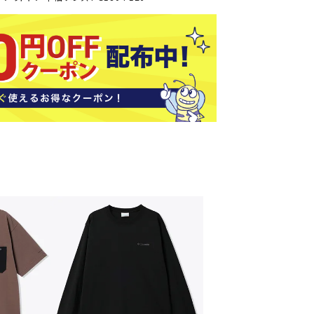
ソックス
バッグ
AZI
Speed
SSK
Super
o
Natur
その他アクセサリー
al
キャンプ用品
リー・コンテナ
ラー・ジャグ
WAN
Tasm
Tecnif
THE
キングウェア
ania
ibre
NORT
ラフ・寝具
Surf
H
FACE
ブル・チェア関連
ブルウェア
ト・タープ用品
ベキュー・焚き火
MBR
UNDE
VICTA
VIEW
グ
R
S
ト・マット・シート
ARMO