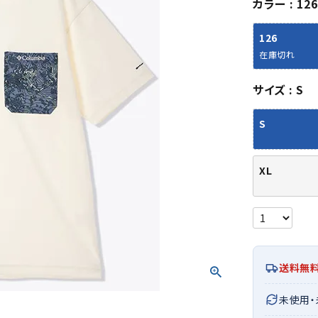
カラー
126
シューズアクセサリー
硬式
ソックス
フットボールサンダル
軟式
Babol
BIKE
B
126
セサリー
at
ER
サッカーウェア
少年
シューズ
バッグ
在庫切れ
ジュニアサッカーウェア
ソフ
レプリカ商品
野球
サイズ
S
メンズランニング
バックパック
ジュニアレプリカ商品
少年
ウイメンズランニング
トートバッグ
S
サッカーボール
野球
ジュニアランニング
ショルダーバッグ
CEP
Chaco
C
フットサルボール
ジュ
サッカースパイク
ボディー・ウエストバッグ
tt
pi
サッカーバッグ
ユニ
XL
ジュニアサッカースパイク
ダッフル・ボストンバッグ
その他アクセサリー
バッ
サッカー・フットサルトレーニン
テニスバッグ
イン
グシューズ
その他バッグ
その
ジュニアサッカー・フットサルト
DESC
FINTA
Fo
レーニングシューズ
バッ
ENTE
e
野球スパイク・シューズ
送料無
メン
少年野球スパイク・シューズ
ソッ
未使用
バスケットボールシューズ
その