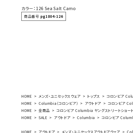
ボール（ハ
カラー：126 Sea Salt Camo
その他アク
商品番号
pg1804-126
ウォ
メンズウォ
ウィメンズ
HOME
メンズ・ユニセックスウェア
トップス
コロンビア Col
その他アク
HOME
Columbia（コロンビア）
アウトドア
コロンビア Col
HOME
全商品
コロンビア Columbia ヤングストリートショート
HOME
SALE
アウトドア
Columbia
コロンビア Colum
HOME
アウトドア
メンズ・ユニセックスアウトドアウェア
Co