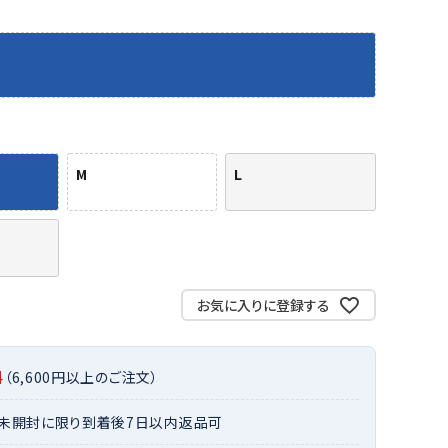
バット
ストリングス・ガット（ソフトテニス）
サポーター・テーピング
バット
グリップテープ
タオル
UTT
CANT
CAPT
ccilu
FLY
ERBU
AIN
軟式バット
エッジガード
ソックス
帽子
RY
STAG
トボール用バット
テニスシューズ
スパイク・シューズ
テニスバッグ
ランニング・陸上ソックス
キャップ
野球スパイク・シューズ
テニスウェア
テニス・バドミントンソックス
ハット
M
L
ウェア
キャップ・バイザー
野球ソックス
サンバイザー
ham
Colum
CONV
DA
ニア野球ウェア
ソックス
バスケットソックス
ニット帽・ビーニー
on
bia
ERSE
MISS
フォーム・練習着
ボール（テニス）
バレーボールソックス
その他キャップ
ティング手袋
その他アクセサリー
トレッキングソックス
ナーグローブ（守備用手袋）
ラグビーソックス
お気に入りに登録する
他手袋
トレーニング・ジム・カジュアル
xfir
G-FIT
gol.
GOSE
グ・ケース
N
料
（6,600円以上のご注文）
テナンス用品
クス・ストッキング
・未開封に限り到着後7日以内返品可
他アクセサリー