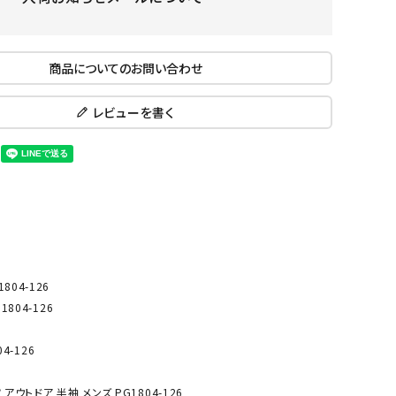
ール水着
ジュニアランニングシューズ
ムキャップ
ランニングウェア
KE
Nittak
Ocean
ogaw
商品についてのお問い合わせ
グル
ランニングタイツ
u
Pacifi
a tent
c
他アクセサリー
ランニングソックス
レビューを書く
ンスポーツ
ランニングキャップ
ランニングバッグ・ポーチ
その他アクセサリー
ENA
phite
Prince
PUMA
トレーニング用品
アウトドア
Y
n
ーニング用品
メンズアウトドアウェア
グッズ
ウィメンズアウトドアウェア
04-126
キッズ・ベビーアウトドアウェア
804-126
efT
RUST
ryka
SALO
アウトドアシューズ
rer
Y
MON
4-126
トレッキングシューズ
帽子
ウトドア 半袖 メンズ PG1804-126