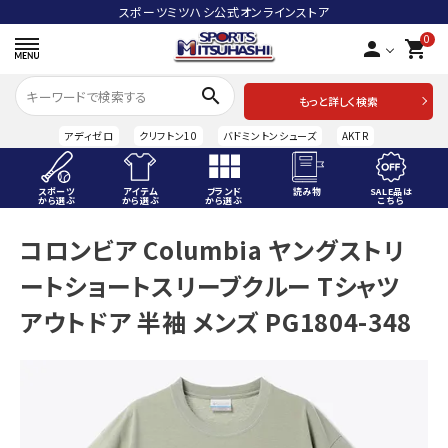
スポーツミツハシ公式オンラインストア
0
person
shopping_cart
search
もっと詳しく検索
アディゼロ
クリフトン10
バドミントンシューズ
AKTR
スポーツ
アイテム
ブランド
読み物
SALE品は
から選ぶ
から選ぶ
から選ぶ
こちら
ACCOUNT MENU
コロンビア Columbia ヤングストリ
ようこそ ゲスト 様
ートショートスリーブクルー Tシャツ
meeting_room
person
ログイン
会員登録
アウトドア 半袖 メンズ PG1804-348
スポーツから選ぶ
アイテムから選ぶ