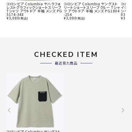
コロンビア Columbia ヤハラフォ
コロンビア Columbia ヤングスト
コロンビ
レストグラフィックショートスリーブ
リートショートスリーブクルー Tシャ
イクグ
Tシャツ アウトドア 半袖 メンズ PG
ツ アウトドア 半袖 メンズ PG1804
シャツ 
5174-348
-254
033-5
¥
3,080
¥
3,080
¥
3,08
(税込)
(税込)
CHECKED ITEM
最近見た商品
コロンビア Columbia ヤングスト