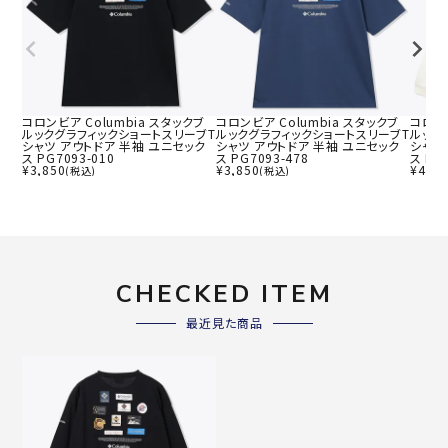
コロンビア Columbia スタックブ
コロンビア Columbia スタックブ
コロンビ
ルックグラフィックショートスリーブT
ルックグラフィックショートスリーブT
ルック
シャツ アウトドア 半袖 ユニセック
シャツ アウトドア 半袖 ユニセック
シャツ
ス PG7093-010
ス PG7093-478
ス PG
¥
3,850
¥
3,850
¥
4,62
(税込)
(税込)
CHECKED ITEM
最近見た商品