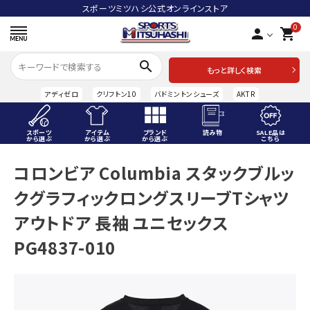
スポーツミツハシ公式オンラインストア
0
person
shopping_cart
search
もっと詳しく検索
アディゼロ
クリフトン10
バドミントンシューズ
AKTR
スポーツ
アイテム
ブランド
読み物
SALE品は
から選ぶ
から選ぶ
から選ぶ
こちら
ACCOUNT MENU
コロンビア Columbia スタックブルッ
ようこそ ゲスト 様
クグラフィックロングスリーブTシャツ
meeting_room
person
ログイン
会員登録
アウトドア 長袖 ユニセックス
PG4837-010
スポーツから選ぶ
アイテムから選ぶ