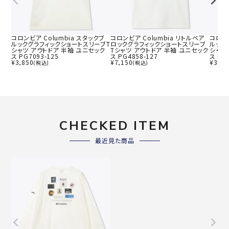
コロンビア Columbia スタックブ
コロンビア Columbia リトルベア
コロンビ
ルックグラフィックショートスリーブT
ロックグラフィックショートスリーブ
ルック
シャツ アウトドア 半袖 ユニセック
Tシャツ アウトドア 半袖 ユニセック
シャツ
ス PG7093-125
ス PG4858-127
ス PG
¥
3,850
¥
7,150
¥
3,85
(税込)
(税込)
CHECKED ITEM
最近見た商品