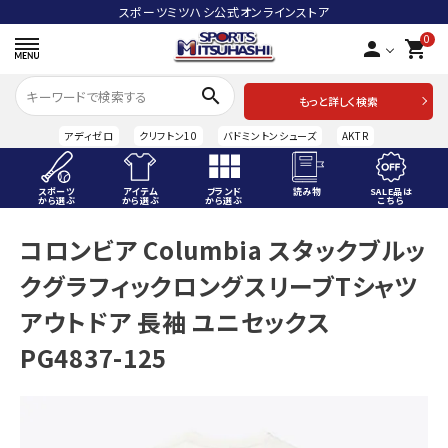
スポーツミツハシ公式オンラインストア
0
person
shopping_cart
search
もっと詳しく検索
アディゼロ
クリフトン10
バドミントンシューズ
AKTR
スポーツ
アイテム
ブランド
読み物
SALE品は
から選ぶ
から選ぶ
から選ぶ
こちら
ACCOUNT MENU
コロンビア Columbia スタックブルッ
ようこそ ゲスト 様
クグラフィックロングスリーブTシャツ
meeting_room
person
ログイン
会員登録
アウトドア 長袖 ユニセックス
PG4837-125
スポーツから選ぶ
アイテムから選ぶ