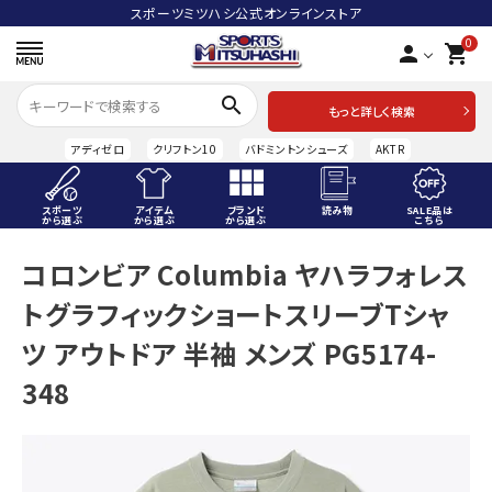
スポーツミツハシ公式オンラインストア
0
person
shopping_cart
search
もっと詳しく検索
アディゼロ
クリフトン10
バドミントンシューズ
AKTR
スポーツ
アイテム
ブランド
読み物
SALE品は
から選ぶ
から選ぶ
から選ぶ
こちら
ACCOUNT MENU
コロンビア Columbia ヤハラフォレス
ようこそ ゲスト 様
トグラフィックショートスリーブTシャ
meeting_room
person
ログイン
会員登録
ツ アウトドア 半袖 メンズ PG5174-
348
スポーツから選ぶ
アイテムから選ぶ