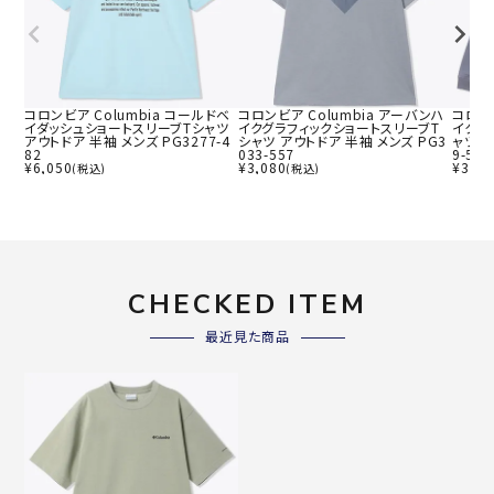
コロンビア Columbia コールドベ
コロンビア Columbia アーバンハ
コロンビ
イダッシュショートスリーブTシャツ
イクグラフィックショートスリーブT
イクグ
アウトドア 半袖 メンズ PG3277-4
シャツ アウトドア 半袖 メンズ PG3
ャツ ア
82
033-557
9-557
¥
6,050
¥
3,080
¥
3,85
(税込)
(税込)
CHECKED ITEM
最近見た商品