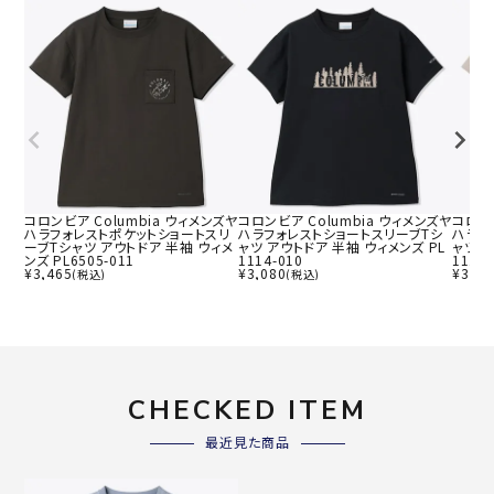
コロンビア Columbia ウィメンズヤ
コロンビア Columbia ウィメンズヤ
コロンビ
ハラフォレストポケットショートスリ
ハラフォレストショートスリーブTシ
ハラフ
ーブTシャツ アウトドア 半袖 ウィメ
ャツ アウトドア 半袖 ウィメンズ PL
ャツ ア
ンズ PL6505-011
1114-010
1114-
¥
3,465
¥
3,080
¥
3,08
(税込)
(税込)
CHECKED ITEM
最近見た商品