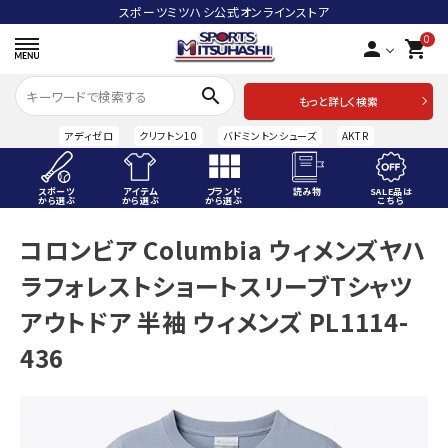
スポーツミツハシ公式オンラインストア
0
person
shopping_cart
search
もっと詳しく検索
アディゼロ
クリフトン10
バドミントンシューズ
AKTR
スポーツ
アイテム
ブランド
読み物
SALE品は
から選ぶ
から選ぶ
から選ぶ
こちら
ACCOUNT MENU
コロンビア Columbia ウィメンズヤハ
ようこそ ゲスト 様
ラフォレストショートスリーブTシャツ
meeting_room
person
ログイン
会員登録
アウトドア 半袖 ウィメンズ PL1114-
436
スポーツから選ぶ
アイテムから選ぶ