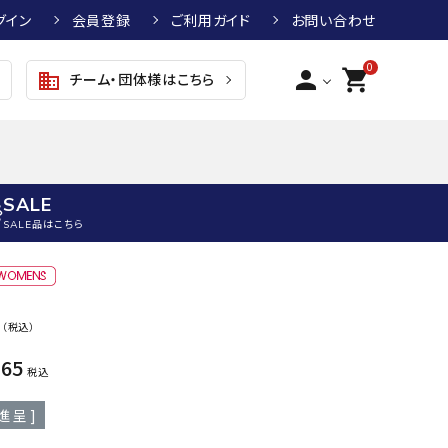
グイン
会員登録
ご利用ガイド
お問い合わせ
0
person
shopping_cart
チーム・団体様はこちら
business
SALE
SALE品はこちら
野球
キッズアパレル
テニス
その他アクセサリー
0
（税込）
グラブ・ミット
トップス
硬式テニスラケット
ボール
KTR
arena
asics
ATHL
465
グラブ・ミット
ジャケット・アウター
ジュニア硬式テニスラケット
季節対策商品
ETA
税込
野球グラブ・ミット
ボトムス・パンツ
ソフトテニスラケット
健康グッズ
進呈 ]
トボール用グラブ・ミット
その他ウェア
ストリングス・ガット（テニス）
ヨガマット