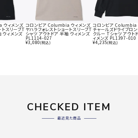
ライ
ソックス
その
その他アクセサリー
ia ウィメンズ
コロンビア Columbia ウィメンズ
コロンビア Columbi
ートスリーブT
ヤハラフォレストショートスリーブT
チャールズドライブロン
袖 ウィメンズ
シャツ アウトドア 半袖 ウィメンズ
クルー Tシャツ アウトド
PL1114-027
ィメンズ PL1397-010
Wacoa
Wilso
Ws
¥
3,080
¥
4,235
(税込)
(税込)
l CW-X
n
io
ZETT
CHECKED ITEM
最近見た商品