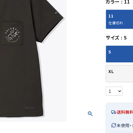
カラー
11
シューズアクセサリー
硬式
ソックス
フットボールサンダル
軟式
Babol
BIKE
B
11
セサリー
at
ER
サッカーウェア
少年
シューズ
バッグ
在庫切れ
ジュニアサッカーウェア
ソフ
レプリカ商品
野球
サイズ
S
メンズランニング
バックパック
ジュニアレプリカ商品
少年
ウイメンズランニング
トートバッグ
S
サッカーボール
野球
ジュニアランニング
ショルダーバッグ
CEP
Chaco
C
フットサルボール
ジュ
サッカースパイク
ボディー・ウエストバッグ
tt
pi
サッカーバッグ
ユニ
XL
ジュニアサッカースパイク
ダッフル・ボストンバッグ
その他アクセサリー
バッ
サッカー・フットサルトレーニン
テニスバッグ
イン
グシューズ
その他バッグ
その
ジュニアサッカー・フットサルト
DESC
FINTA
Fo
レーニングシューズ
バッ
ENTE
e
野球スパイク・シューズ
送料無
メン
少年野球スパイク・シューズ
ソッ
未使用
バスケットボールシューズ
その