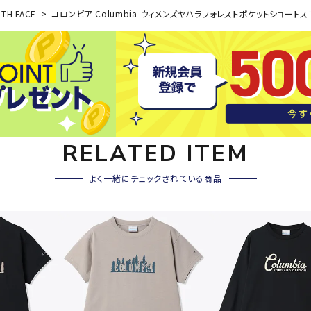
その他アクセサリー
TH FACE
コロンビア Columbia ウィメンズヤハラフォレストポケットショートスリー
SAYSK
Sondi
SP
Y
co
O
トレーニング・ジム/カジ
・格闘技
ュアル
キャ
メンズウェア
クー
suria
SVOL
S
ウィメンズウェア
RELATED ITEM
技小物
クッ
ME
S
キッズウェア
シュ
よく一緒にチェックされている商品
コンプレッションウェア
テー
インナーウェア
テー
シューズ
テン
ジュニアシューズ
バー
ブーツ・サンダル
TRIGG
uhlsp
U
バッ
バッグ
ERPOI
ort
O
ベッ
NT
キャップ