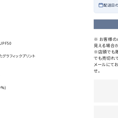
バレーボールシューズ
配送日
HEAD
HELLY
H
ミントン
卓球
テニスシューズ
HANS
EN
バドミントンシューズ
ンラケット
卓球ラケット
バス
フィットネスシューズ
・ガット
ラバー
バス
陸上スパイク・シューズ
ンシューズ
卓球シューズ
レプ
※ お客様
ハンドボールシューズ
PF50
見える場合が
ンウェア
卓球ウェア
ボー
LI-
LUXIL
LU
ウォーキング・トレッキングシュ
※店頭でも
ボール（卓球）
ボー
NING
ON
O
たグラフィックプリント
ーズ
でも売切れて
ープ
その他アクセサリー
ソッ
A
メールにて
アウトドアシューズ
卓球台
その
せ。
トレーニング・ジム・カジュアル
め
キッズカジュアル
セサリー
スイム・競泳
%)
MIKAN
MIKAS
ミ
ドボール
ラグビー
サンダル
O
A
シ
ジ
ルシューズ
ラグビースパイク・シューズ
競泳
ルウェア
ラグビーウェア
フィ