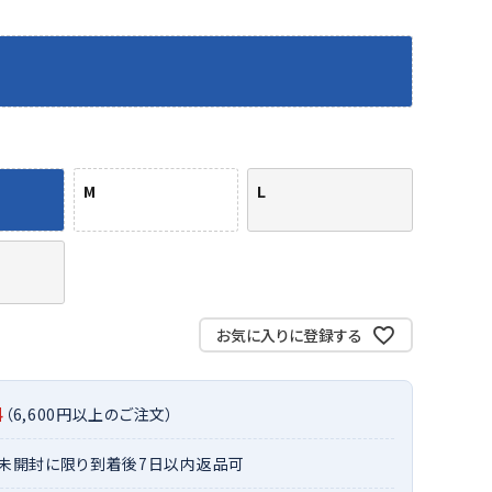
バット
ストリングス・ガット（ソフトテニス）
サポーター・テーピング
バット
グリップテープ
タオル
UTT
CANT
CAPT
ccilu
FLY
ERBU
AIN
軟式バット
エッジガード
ソックス
帽子
RY
STAG
トボール用バット
テニスシューズ
スパイク・シューズ
テニスバッグ
ランニング・陸上ソックス
キャップ
野球スパイク・シューズ
テニスウェア
テニス・バドミントンソックス
ハット
M
L
ウェア
キャップ・バイザー
野球ソックス
サンバイザー
ham
Colum
CONV
DA
ニア野球ウェア
ソックス
バスケットソックス
ニット帽・ビーニー
on
bia
ERSE
MISS
フォーム・練習着
ボール（テニス）
バレーボールソックス
その他キャップ
ティング手袋
その他アクセサリー
トレッキングソックス
ナーグローブ（守備用手袋）
ラグビーソックス
お気に入りに登録する
他手袋
トレーニング・ジム・カジュアル
xfir
G-FIT
gol.
GOSE
グ・ケース
N
料
（6,600円以上のご注文）
テナンス用品
クス・ストッキング
・未開封に限り到着後7日以内返品可
他アクセサリー