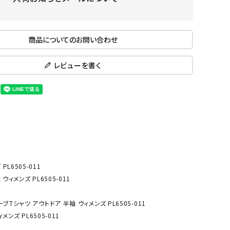
ール水着
ジュニアランニングシューズ
ムキャップ
ランニングウェア
KE
Nittak
Ocean
ogaw
商品についてのお問い合わせ
グル
ランニングタイツ
u
Pacifi
a tent
c
他アクセサリー
ランニングソックス
レビューを書く
ンスポーツ
ランニングキャップ
ランニングバッグ・ポーチ
その他アクセサリー
ENA
phite
Prince
PUMA
トレーニング用品
アウトドア
Y
n
ーニング用品
メンズアウトドアウェア
グッズ
ウィメンズアウトドアウェア
L6505-011
キッズ・ベビーアウトドアウェア
ィメンズ PL6505-011
efT
RUST
ryka
SALO
アウトドアシューズ
rer
Y
MON
Tシャツ アウトドア 半袖 ウィメンズ PL6505-011
トレッキングシューズ
ンズ PL6505-011
帽子