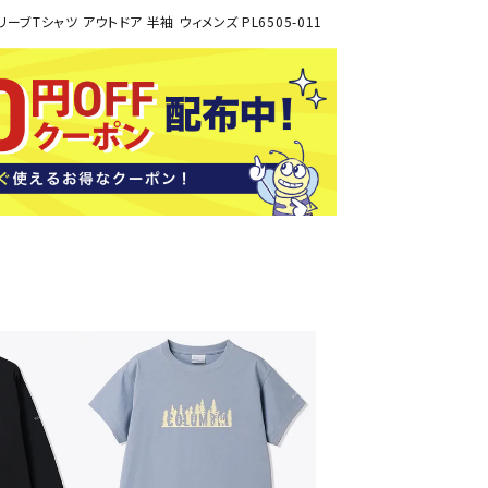
ソックス
ブTシャツ アウトドア 半袖 ウィメンズ PL6505-011
バッグ
AZI
Speed
SSK
Super
o
Natur
その他アクセサリー
al
キャンプ用品
リー・コンテナ
ラー・ジャグ
WAN
Tasm
Tecnif
THE
キングウェア
ania
ibre
NORT
ラフ・寝具
Surf
H
FACE
ブル・チェア関連
ブルウェア
ト・タープ用品
ベキュー・焚き火
MBR
UNDE
VICTA
VIEW
グ
R
S
ト・マット・シート
ARMO