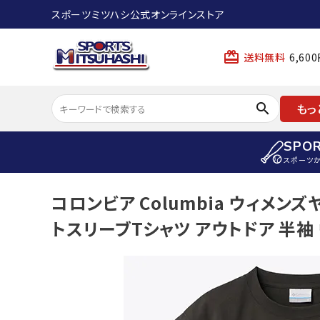
スポーツミツハシ公式オンラインストア
card_giftcard
送料無料
6,6
search
もっ
SPO
スポーツ
ACCOUNT MENU
コロンビア Columbia ウィメン
陸上
ようこそ ゲスト 様
トスリーブTシャツ アウトドア 半袖 ウ
陸上競技ス
meeting_room
person
ログイン
会員登録
陸上競技用
陸上競技用
スポーツから選ぶ
ェア
アイテムから選ぶ
陸上競技用