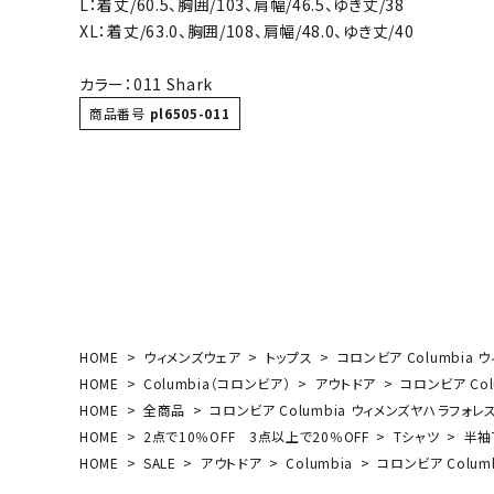
L：着丈/60.5、胸囲/103、肩幅/46.5、ゆき丈/38
ボール（ハ
XL：着丈/63.0、胸囲/108、肩幅/48.0、ゆき丈/40
その他アク
カラー：011 Shark
商品番号
pl6505-011
ウォ
メンズウォ
ウィメンズ
HOME
ウィメンズウェア
トップス
コロンビア Columbia 
その他アク
HOME
Columbia（コロンビア）
アウトドア
コロンビア Col
HOME
全商品
コロンビア Columbia ウィメンズヤハラフォレス
HOME
2点で10％OFF 3点以上で20％OFF
Tシャツ
半袖
HOME
SALE
アウトドア
Columbia
コロンビア Colum