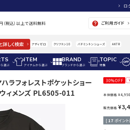
ロ
ご利用ガイド
help
00円（税込）以上で送料無料
と詳しく検索
アディゼロ
クリフトン10
バドミントンシューズ
AKTR
RTS
ITEM
BRAND
TOPIC
から選ぶ
アイテムから選ぶ
ブランドから選ぶ
特集
ズヤハラフォレストポケットショー
30%OFF
メンズアパレル
サッカー・フットサル
ウィメンズアパレル
ィメンズ PL6505-011
¥
4,95
本体価格
パイク・シューズ
トップス
サッカースパイク
トップス
硬式
adidas
AIGLE
A
¥
3,
シューズアクセサリー
ジャケット・アウター
ジュニアサッカースパイク
ジャケット・アウター
軟式
販売価格
メンズ・ユニセックスウ
ボトムス・パンツ
トレーニングシューズ
ボトムス・パンツ
少年
[
17
ポイント
その他ウェア
ジュニアレーニングシューズ
その他ウェア
ソフ
ウィメンズウェア