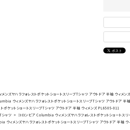
ンドボール）
ヘッドギア（ラグビー）
スク
セサリー
ソックス
スイ
NEUT
New
NI
その他アクセサリー
ゴー
RALW
Balan
ORKS
ce
その
マリ
ON
ONYO
P
ーキング
フィットネス・ヨガ
NE
LT
ーキングシューズ
ヨガウェア
トレ
ウォーキングシューズ
ヨガマット
健康
ウィメンズヤハラフォレストポケットショートスリーブTシャツ アウトドア 半袖 ウィメンズ P
セサリー
ヨガアクセサリー
umbia ウィメンズヤハラフォレストポケットショートスリーブTシャツ アウトドア 半袖 ウ
Rawli
Real
Re
トポケットショートスリーブTシャツ アウトドア 半袖 ウィメンズ PL6505-011
ダンス・フィットネスウェア
ngs
Stone
ou
Tシャツ
コロンビア Columbia ウィメンズヤハラフォレストポケットショートスリーブ
ダンス・フィットネスシューズ
bia ウィメンズヤハラフォレストポケットショートスリーブTシャツ アウトドア 半袖 ウィメ
インナーウェア