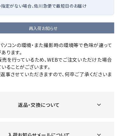
の指定がない場合、佐川急便で最短日のお届け
OKA
hum
JFIT
le coq
バスケットボール
バレーボール
mel
sporti
f
ケットボールシューズ
バレーボールシューズ
再入荷お知らせ
ケットボールウェア
バレーボールウェア
リカウェア・グッズ
バレーボール用サポーター
のパソコンの環境・また撮影時の環境等で色味が違って
あります。
ル（バスケットボール）
ボール（バレーボール）
ZeS
mand
Marbl
Marm
販売を行っているため、WEBでご注文いただけた場合
ル用品（バスケットボール）
ボール用品（バレーボール）
MBR
uka
e
ot
いることがございます。
クス
ソックス
お返事させていただきますので、何卒ご了承くださいま
他アクセサリー
その他アクセサリー
返品・交換について
ツハ
MIZUN
molte
MTG
スイム・競泳
ランニング
オリ
O
n
ナル
水着・練習水着
メンズランニングシューズ
ットネス水着
レディースランニングシューズ
入荷お知らせメールについて