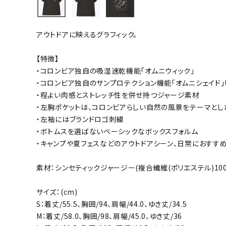
バト
アウトドアに映えるグラフィック。
バドミント
ストリングス
【特徴】
・コロンビア独自の吸湿速乾機能「オムニウィック」
バドミント
・コロンビア独自のサンプロテクション機能「オムニシェイド」U
バドミント
・程よい肉感とストレッチ性を併せ持つジャージ素材
シャトル
・左胸ポケットは、コロンビアらしい自然の風景をテーマとし
グリップテ
・左袖にはブランドロゴ刺繍
バッグ
・ボトムスを選ばないベーシックなボックスフォルム
・キャンプや夏フェスなどのアウトドアシーン、日常におすす
ソックス
その他アク
素材：シンセティックジャージー(複合繊維(ポリエステル)100
ハン
サイズ：(cm)
S：着丈/55.5、胸囲/94、肩幅/44.0、ゆき丈/34.5
ハンドボー
M：着丈/58.0、胸囲/98、肩幅/45.0、ゆき丈/36
ハンドボー