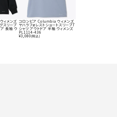
ト・ランタン
UR
他アクセサリー
a ウィメンズ
コロンビア Columbia ウィメンズ
グスリーブ
ヤハラフォレストショートスリーブT
ア 長袖 ウ
シャツ アウトドア 半袖 ウィメンズ
PL1114-436
tud
YASAK
YONEX
ZAMS
¥
3,080
(税込)
A
T